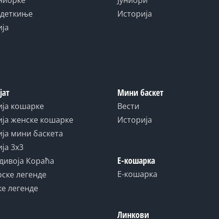
адеткиње
Историја
ија
јат
Мини баскет
ија кошарке
Вести
ја женске кошарке
Историја
ја мини баскета
ја 3x3
Е-кошарка
дивоја Кораћа
Е-кошарка
ске легенде
е легенде
Линкови