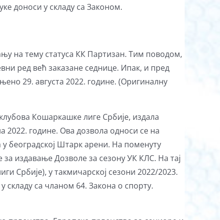
ке доноси у складу са Законом.
вању на тему статуса КК Партизан. Тим поводом,
евни ред већ заказане седнице. Ипак, и пред
ињено 29. августа 2022. године. (Оригиналну
 клубова Кошаркашке лиге Србије, издала
а 2022. године. Ова дозвола односи се на
 у београдској Штарк арени. На поменуту
за издавање Дозволе за сезону УК КЛС. На тај
ги Србије), у такмичарској сезони 2022/2023.
у складу са чланом 64. Закона о спорту.