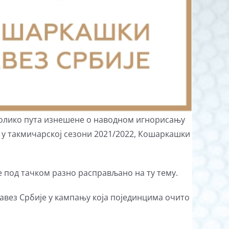
колико пута изнешене о наводном игнорисању
а у такмичарској сезони 2021/2022, Кошаркашки
е под тачком разно расправљано на ту тему.
авез Србије у кампању која појединцима очито