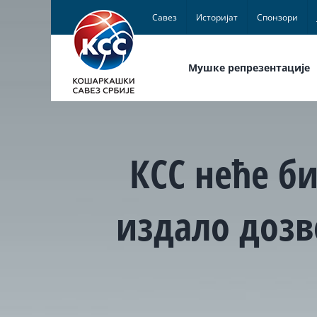
Skip
Савез
Историјат
Спонзори
to
content
Мушке репрезентације
КСС неће б
издало дозв