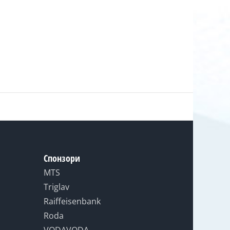
Спонзори
MTS
Triglav
Raiffeisenbank
Roda
VODAVODA