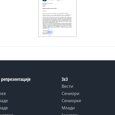
 репрезентације
3x3
Вести
рке
Сениори
ладе
Сениорке
ладе
Млади
униорке
Јуниори