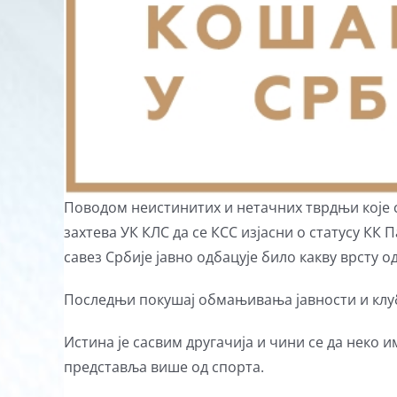
Поводом неистинитих и нетачних тврдњи које 
захтева УК КЛС да се КСС изјасни о статусу К
савез Србије јавно одбацује било какву врсту 
Последњи покушај обмањивања јавности и клубов
Истина је сасвим другачија и чини се да неко
предстaвља више од спорта.