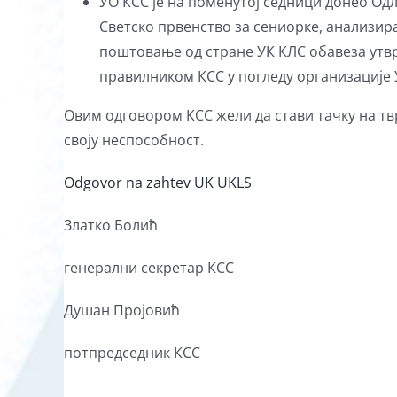
УО КСС је на поменутој седници донео Одл
Светско првенство за сениорке, анализирај
поштовање од стране УК КЛС обавеза утв
правилником КСС у погледу организације 
Овим одговором КСС жели да стави тачку на тв
своју неспособност.
Оdgovor na zahtev UK UKLS
Златко Болић
генерални секретар КСС
Душан Пројовић
потпредседник КСС