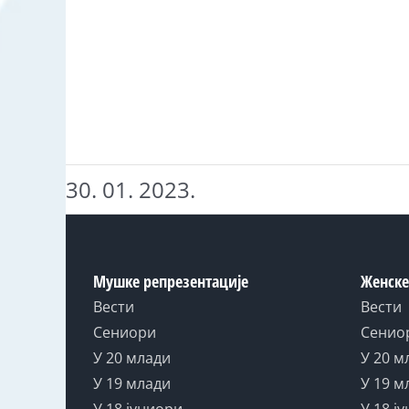
30. 01. 2023.
Мушке репрезентације
Женске
Вести
Вести
Сениори
Сенио
У 20 млади
У 20 м
У 19 млади
У 19 м
У 18 јуниори
У 18 ј