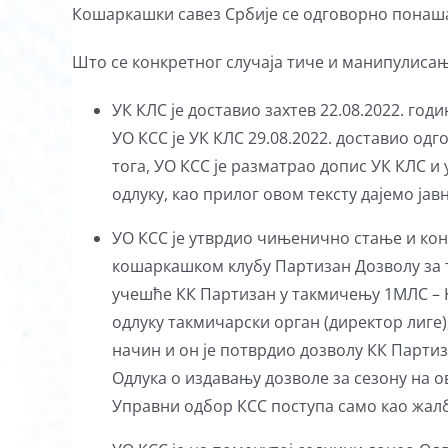
Кошаркашки савез Србије се одговорно понаша 
Што се конкретног случаја тиче и манипулисања
УК КЛС је доставио захтев 22.08.2022. год
УО КСС је УК КЛС 29.08.2022. доставио одг
тога, УО КСС је разматрао допис УК КЛС и 
одлуку, као прилог овом тексту дајемо јав
УО КСС је утврдио чињенично стање и кон
кошаркашком клубу Партизан Дозволу за та
учешће КК Партизан у такмичењу 1МЛС – К
одлуку такмичарски орган (директор лиге
начин и он је потврдио дозволу КК Партиз
Одлука о издавању дозволе за сезону на ов
Управни одбор КСС поступа само као жалб