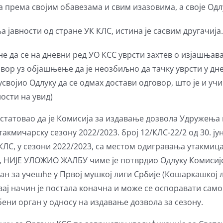
према својим обавезама и свим изазовима, а своје Одлу
 јавности од стране УК КЛС, истина је сасвим другачија.
ине да се на дневни ред УО КСС уврсти захтев о изјашња
овор уз објашњење да је неозбиљно да тачку уврсти у дн
усвојио Одлуку да се одмах достави одговор, што је и уч
ности на увид)
статовао да је Комисија за издавање дозвола Удружења
кмичарску сезону 2022/2023. број 12/КЛС-22/2 од 30. јун
ЛС, у сезони 2022/2023, са местом одигравања утакмица
), НИЈЕ УЛОЖИО ЖАЛБУ чиме је потврдио Одлуку Комисије 
ан за учешће у Првој мушкој лиги Србије (Кошаркашкој ли
ај начин је постала коначна и може се оспоравати само 
ени орган у односу на издавање дозвола за сезону.