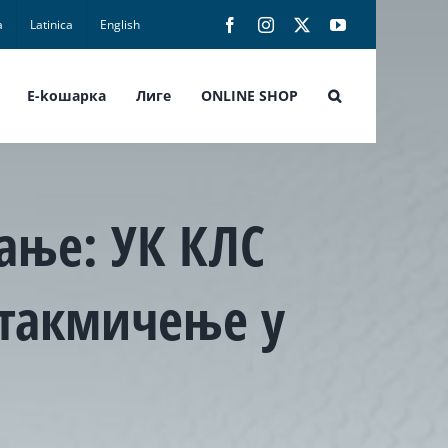
а
Latinica
English
Facebook
Instagram
X
YouTube
E-koшарка
Лиге
ONLINE SHOP
ање: УК КЛС
 такмичење у