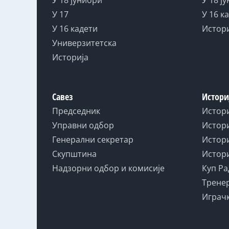
У 17
У 16 к
У 16 кадети
Истор
Универзитетска
Историја
Савез
Истори
Председник
Истор
Управни одбор
Истори
Генерални секретар
Истори
Скупштина
Истори
Надзорни одбор и комисије
Куп Ра
Тренер
Играчк