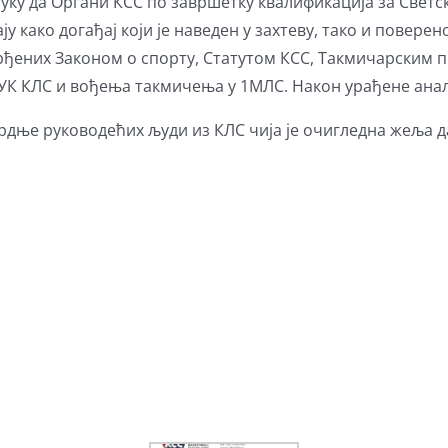
уку да Органи КСС по завршетку квалификација за Светс
у како догађај који је наведен у захтеву, тако и повере
рђених Законом о спорту, Статутом КСС, Такмичарским
УК КЛС и вођења такмичења у 1МЛС. Након урађене анали
рдње руководећих људи из КЛС чија је очигледна жеља 