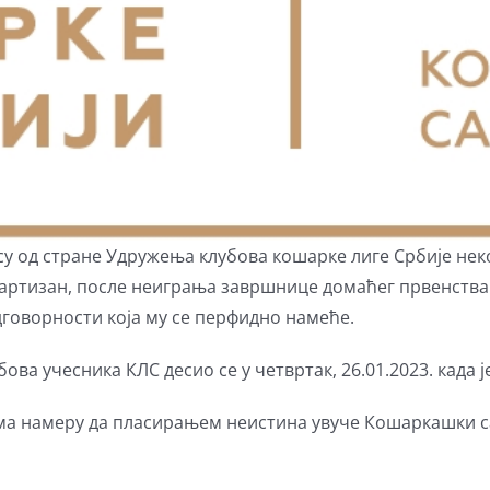
су од стране Удружења клубова кошарке лиге Србије не
К Партизан, после неиграња завршнице домаћег првенств
одговорности која му се перфидно намеће.
а учесника КЛС десио се у четвртак, 26.01.2023. када ј
 има намеру да пласирањем неистина увуче Кошаркашки с