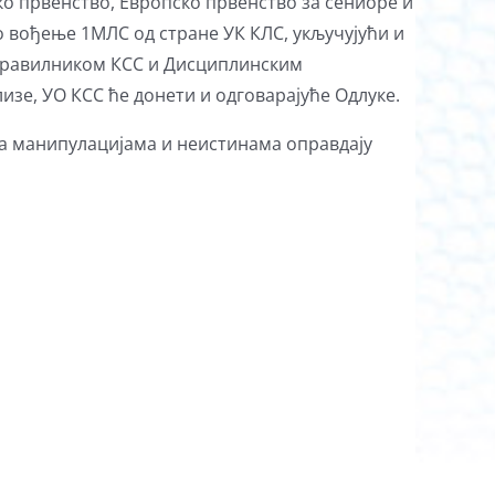
ко првенство, Европско првенство за сениоре и
но вођење 1МЛС од стране УК КЛС, укључујући и
 правилником КСС и Дисциплинским
зе, УО КСС ће донети и одговарајуће Одлуке.
да манипулацијама и неистинама оправдају