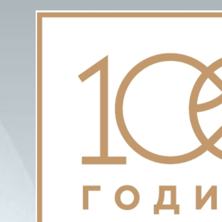
View
Larger
Image