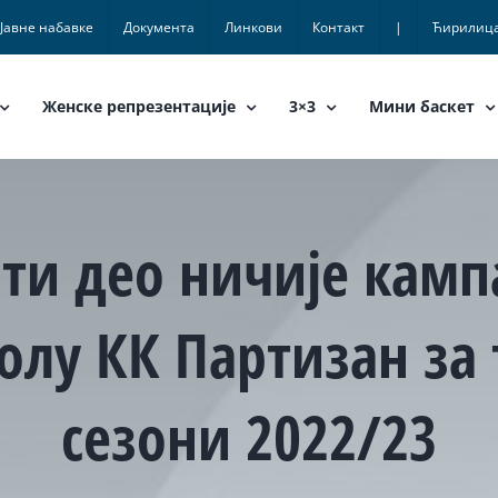
Јавне набавке
Документа
Линкови
Контакт
|
Ћирилиц
Женске репрезентације
3×3
Мини баскет
ити део ничије камп
олу КК Партизан за
сезони 2022/23