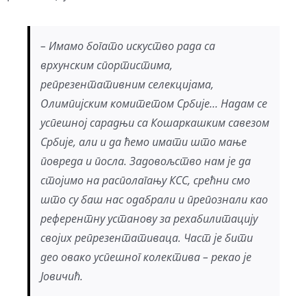
– Имамо богато искуство рада са
врхунским спортистима,
репрезентативним селекцијама,
Олимпијским комитетом Србије… Надам се
успешној сарадњи са Кошаркашким савезом
Србије, али и да ћемо имати што мање
повреда и посла. Задовољство нам је да
стојимо на располагању КСС, срећни смо
што су баш нас одабрали и препознали као
референтну установу за рехабилитацију
својих репрезентативаца. Част је бити
део овако успешног колектива – рекао је
Јовичић.