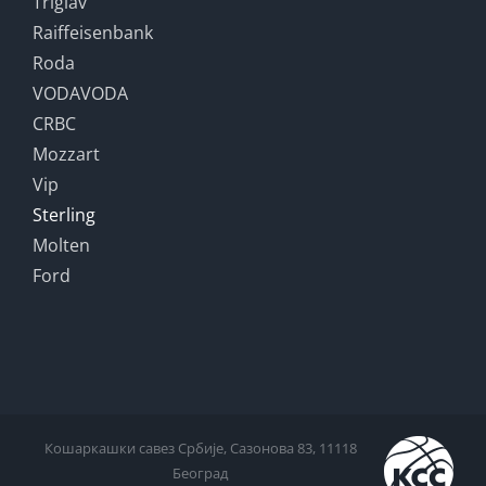
Triglav
Raiffeisenbank
Roda
VODAVODA
CRBC
Mozzart
Vip
Sterling
Molten
Ford
Кошаркашки савез Србије, Сазонова 83, 11118
Београд