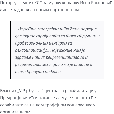
Потпредеседник КСС за мушку кошарку Игор Ракочевић
био је задовољан новим партнерством.
– Изузетно сам срећан што ћемо наредне
две године сарађивати са тако стручним и
професионалним центром за
рехабилитацију… Најважније нам је
здравље наших репрезентативаца и
репрезентативки, драго ми је што ће о
њима бринути најбољи.
Власник „VIP physical“ центра за рехабилитацију
Предраг Јовичић истакао је да му је част што ће
сарађивати са нашом трофејном кошаркашком
организацијом.