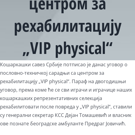
центром за
рехабилитацију
„VIP physical“
View
Кошаркашки савез Србије потписао је данас уговор о
Larger
пословно-техничкој сарадњи са центром за
Image
рехабилитацију „VIP physical“. Параф на двогодишњи
уговор, према коме ће се сви играчи и играчице наших
кошаркашких репрезентативних селекција
рехабилитовати после повреда у „VIP physical“, ставили
су генерални секретар КСС Дејан Томашевић и власник
ове познате београдске амбуланте Предраг Јовичић.