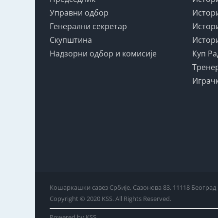
Управни одбор
Истори
Генерални секретар
Истори
Скупштина
Истори
Надзорни одбор и комисије
Куп Ра
Тренер
Играчк
Кошаркашки савез Србије, Сазонова 83, 11118 Београд
Copyright © 2020 KSS. All Rights Reserved.
Powered by KSS