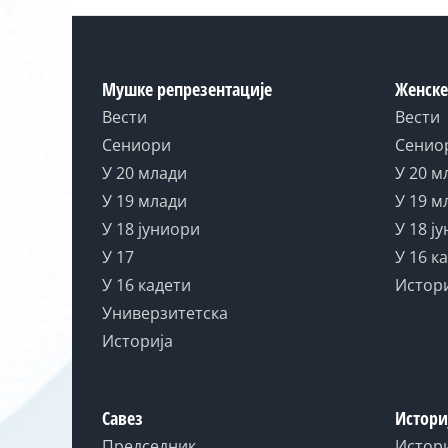
Мушке репрезентације
Женске
Вести
Вести
Сениори
Сенио
У 20 млади
У 20 м
У 19 млади
У 19 м
У 18 јуниори
У 18 ј
У 17
У 16 к
У 16 кадети
Истор
Универзитетска
Историја
Савез
Истори
Председник
Истор