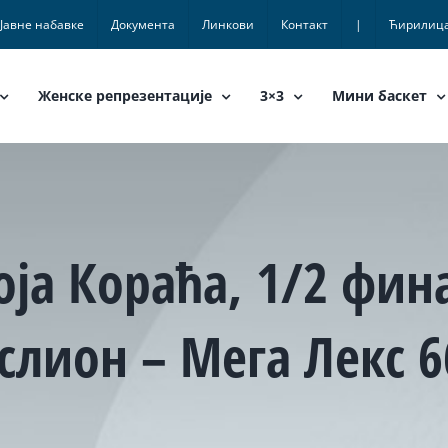
Јавне набавке
Документа
Линкови
Контакт
|
Ћирилиц
Женске репрезентације
3×3
Мини баскет
оја Кораћа, 1/2 фин
слион – Мега Лекс 6