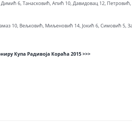
 Димић 6, Танасковић, Апић 10, Давидовац 12, Петровић
рамаз 10, Вељковић, Миљеновић 14, Јокић 6, Симовић 5, З
ниру Купа Радивоја Кораћа 2015 >>>