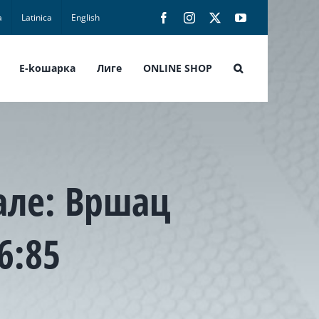
а
Latinica
English
Facebook
Instagram
X
YouTube
E-koшарка
Лиге
ONLINE SHOP
але: Вршац
6:85