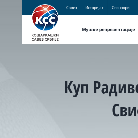
Skip
Савез
Историјат
Спонзори
to
content
Мушке репрезентације
Куп Радив
Сви