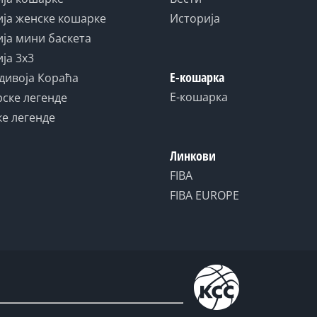
ја женске кошарке
Историја
ја мини баскета
ја 3x3
Е-кошарка
дивоја Кораћа
Е-кошарка
ске легенде
е легенде
Линкови
FIBA
FIBA EUROPE