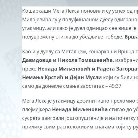
Кошаркаши Мега Лекса поновили су успех од п
Милојевића су у полуфиналном дуелу одиграно
утакмицу, али како је дуел одмицао све више ј
полувремену стигла до убедљиве победе:
Вршац
Као и у дуелу са Металцем, кошаркаши Вршца 
Давидовца и Николе Томашевића
, изабран
преко
Ненада Миљеновић и Радета Загорц
Немања Крстић и Дејан Мусли
који су били 
само да донекле смање заостатак – 45:37.
Мега Лекс је утакмицу дефинитивно преломио 
плејмејкера
Ненада Миљеновића
стигао до у
сусрета заиграли још опуштеније и на почетку
прилику свим расположивим снагама који су рут