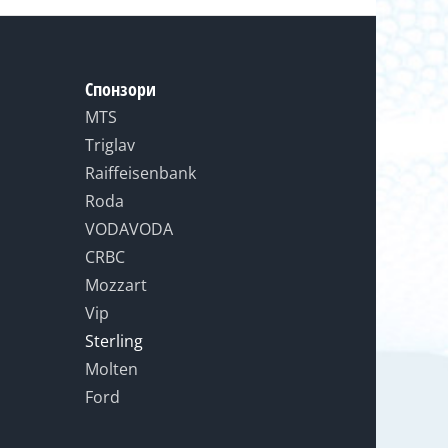
Спонзори
MTS
Triglav
Raiffeisenbank
Roda
VODAVODA
CRBC
Mozzart
Vip
Sterling
Molten
Ford