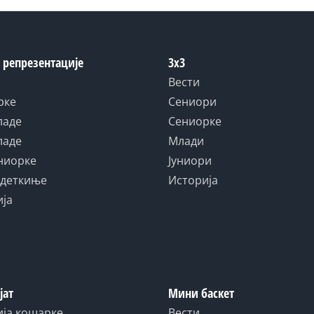
 репрезентације
3x3
Вести
рке
Сениори
ладе
Сениорке
ладе
Млади
униорке
Јуниори
адеткиње
Историја
ија
јат
Мини баскет
ија кошарке
Вести