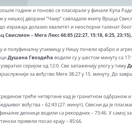
рошле године и поново се пласирали у финале Купа Рад
м у нишкој дворани “Чаир” савладали екипу Вршца Сви
е до изражаја долазио квалитет и неоспорни таленат бео
 Свислион – Мега Лекс 66:85 (22:27, 15:18, 6:25, 23:15).
су и полуфиналну утакмицу у Нишу почели храбро и аг
ици
Душана Гвоздића
водили су у шестом минуту са 17
а
узвратио серијом од 12:0. Све запаженију улогу у тиму
Д
најзаслужнији за вођство Меге 38:27 у 15. минуту. До за
средином треће четвртине кад је гранитном одбраном 
бедљивог вођства – 62:43 (27. минут). Свесни да је пласм
 финалне деонице водили са рекордних – 73:46. У самој
ински привели посао крају – 85:66.