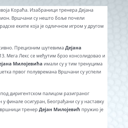
ивоја Кораћа. Изабраници тренера Дејана
слион. Вршчани су нешто боље почели
градске екипе која је одличном игром у другом
ресивно. Прецизним шутевима
Дејана
:13. Мега Лекс се међутим брзо консолидовао и
ејана Милојевића
имали су у тим тренуцима
вршетка првог полувремана Вршчани су успели
и под диригентском палицом разиграног
ан у финале осигуран, Београђани су у наставку
 завршници тренер
Дејан Милојевић
пружио је