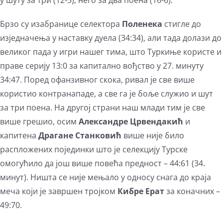
у шуту за три (12-5), него за два поена (16-6).
Брзо су изабранице селектора
Поленека
стигле до
изједначења у наставку дуела (34:34), али тада долази до
великог пада у игри нашег тима, што Туркиње користе и
праве серију 13:0 за капитално вођство у 27. минуту
34:47. Поред офанзивног скока, ривал је све више
користио контранападе, а све га је боље служио и шут
за три поена. На другој страни наш млади тим је све
више грешио, осим
Александре Црвендакић
и
капитена
Драгане Станковић
више није било
распложених појединки што је селекцију Турске
омогућило да још више повећа предност – 44:61 (34.
минут). Ништа се није мењало у односу снага до краја
меча који је завршен тројком
Кибре Ерат
за коначних –
49:70.