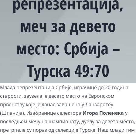
репрезентација,
меч за девето
место: Србија –
Турска 49:70
View
Млада репрезентација Србије, играчице до 20 година
Larger
старости, заузела је десето место на Европском
Image
првенству које је данас завршено у Ланзаротеу
(Шпанија). Изабранице селектора
Игора Поленека
у
последњем мечу на шампионату, дуелу за девето место,
претрпеле су пораз од селекције Турске. Наш млади тим