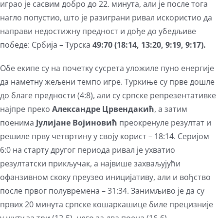
играо је сасвим добро до 22. минута, али је после тога
нагло попустио, што је разиграни ривал искористио да
направи недостижну предност и дође до убедљиве
победе: Србија – Турска
49
:
70
(1
8
:1
4
,
13
:
20
,
9
:
19
,
9
:1
7
).
Обе екипе су на почетку сусрета уложиле пуно енергије
да наметну жељени темпо игре. Туркиње су прве дошле
до благе предности (4:8), али су српске репрезентативке
најпре преко
Александре Црвендакић
, а затим
поенима
Јулијане Војиновић
преокренуле резултат и
решиле прву четвртину у своју корист – 18:14. Серијом
6:0 на старту другог периода ривал је ухватио
резултатски прикључак, а највише захваљујући
офанзивном скоку преузео иницијативу, али и вођство
после првог полувремена – 31:34. Занимљиво је да су
првих 20 минута српске кошаркашице биле прецизније