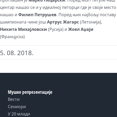
проглашен је
Марко Пецарски
. Поред МВП титуле наш
центар нашао се и у идеалној петорци где је своје место
нашао и
Филип Петрушев
. Поред њих најбољу поставу
шампионата чине још
Артрус Жагарс
(Летонија),
Никита Михајловски
(Русија) и
Жоел Аџаји
(Француска)
5. 08. 2018.
Мушке репрезентације
Вести
Сениори
У 20 млади