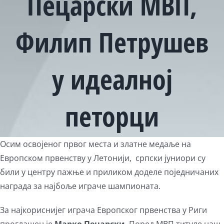
Пецарски МВП,
Филип Петрушев
у идеалној
петорци
View
Осим освојеног првог места и златне медаље на
Larger
Европском првенству у Летонији, српски јуниори су
Image
били у центру пажње и приликом доделе поједничаних
награда за најбоље играче шампионата.
За најкориснијег играча Европског првенства у Риги