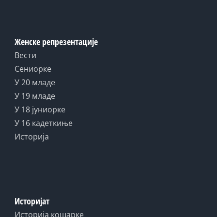
Женске репрезентације
Вести
Сениорке
У 20 младе
У 19 младе
У 18 јуниорке
У 16 кадеткиње
Историја
Историјат
Историја кошарке