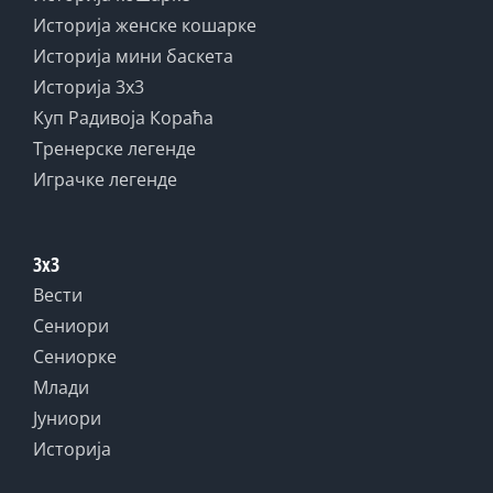
Историја женске кошарке
Историја мини баскета
Историја 3x3
Куп Радивоја Кораћа
Тренерске легенде
Играчке легенде
3x3
Вести
Сениори
Сениорке
Млади
Јуниори
Историја