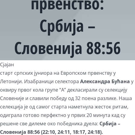
првенство:
Србија –
Словенија 88:56
Сјајан
старт српских јуниора на Европском првенству у
Летонији. Изабраници селектора
Александра Бућана
у
оквиру првог кола групе “А” декласирали су селекцију
Словеније и славили победу од 32 поена разлике. Наша
селекција је од самог старта наметнула жесток ритам,
одиграла готово перфектно у првих 20 минута кад су
решене све дилеме око победника дуела:
Србија –
Словенија 88:56 (22:10, 24:11, 18:17, 24:18).