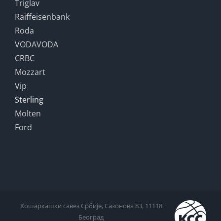
Triglav
Raiffeisenbank
Roda
VODAVODA
CRBC
Mozzart
Vip
Sterling
Molten
Ford
Кошаркашки савез Србије, Сазонова 83, 11118
Београд