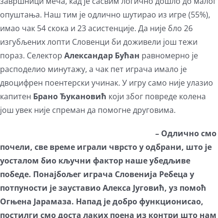
завршници меча, кад је сасвим логично дошло до малог
опуштања. Наш тим је одлично шутирао из игре (55%),
имао чак 54 скока и 23 асистенције. Да није бло 26
изгубљених лопти Словенци би доживели још тежи
пораз. Селектор
Александар Бућан
равномерно је
расподелио минутажу, а чак пет играча имало је
двоцифрен поентерски учинак. У игру само није улазио
капитен
Брано Ђукановић
који због повреде колена
још увек није спреман да помогне друговима.
– Одлично смо
почели, све време играли чврсто у одбрани, што је
уосталом био кључни фактор наше убедљиве
победе. Понајбољег играча Словенија Ребеца у
потпуности је зауставио Алекса Југовић, уз помоћ
Огњена Јарамаза. Напад је добро функционисао,
постилги смо доста лаких поена из контри што нам