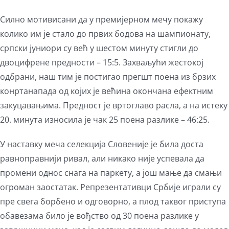
Силно мотивисани да у премијерном мечу покажу
колико им је стало до првих бодова на шампионату,
српски јуниори су већ у шестом минуту стигли до
двоцифрене предности – 15:5. Захваљући жестокој
одбрани, наш тим је постигао прегшт поена из брзих
конртанапада од којих је већина окончана ефектним
закуцавањима. Предност је вртоглаво расла, а на истеку
20. минута износила је чак 25 поена разлике – 46:25.
У наставку меча селекција Словеније је била доста
равноправнији ривал, али никако није успевала да
промени однос снага на паркету, а још мање да смањи
огроман заостатак. Репрезентативци Србије играли су
пре свега борбено и одговорно, а плод таквог приступа
обавезама било је вођство од 30 поена разлике у