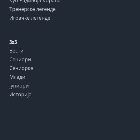
Куп Радивоја Кораћа
Тренерске легенде
Играчке легенде
3x3
Вести
Сениори
Сениорке
Млади
Јуниори
Историја