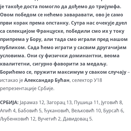
је такође доста помогло да дођемо до тријумфа.
Овом победом се нећемо заваравати, ово је само
први корак према опстанку. Сутра нас очекује дуел
са селекцијом Француске, победили смо их у току
припрема у Бору, али тада смо играли пред нашом
публиком. Сада ћемо играти у сасвим другачијим
условима. Они су физички доминантни, веома
квалитетни, сигурно фаворити за медаљу.
Борићемо се, пружити максимум у сваком случају
–
истакао је
Александар Бућан
, селектор У18
репрезентације Србије.
СРБИЈА:
Јарамаз 12, Загорац 13, Пушица 11, Југовић 8,
Апић 4, Бабовић 5, Ђукановић, Вељковић 10, Бурсаћ 6,
Љубенковић 12, Вучетић 2, Давидовац 5.