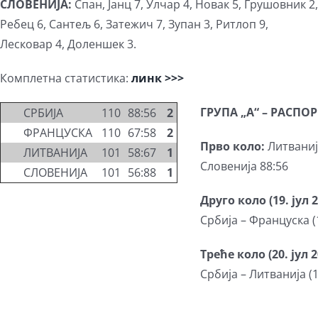
СЛОВЕНИЈА:
Спан, Јанц 7, Улчар 4, Новак 5, Грушовник 2,
Ребец 6, Сантељ 6, Затежич 7, Зупан 3, Ритлоп 9,
Лесковар 4, Доленшек 3.
Комплетна статистика:
линк >>>
ГРУПА „А“ – РАСПО
СРБИЈА
1
1
0
88:56
2
ФРАНЦУСКА
1
1
0
67:58
2
Прво коло:
Литваниј
ЛИТВАНИЈА
1
0
1
58:67
1
Словенија 88:56
СЛОВЕНИЈА
1
0
1
56:88
1
Друго коло (19. јул 2
Србија – Француска (
Треће коло (20. јул 2
Србија – Литванија (1