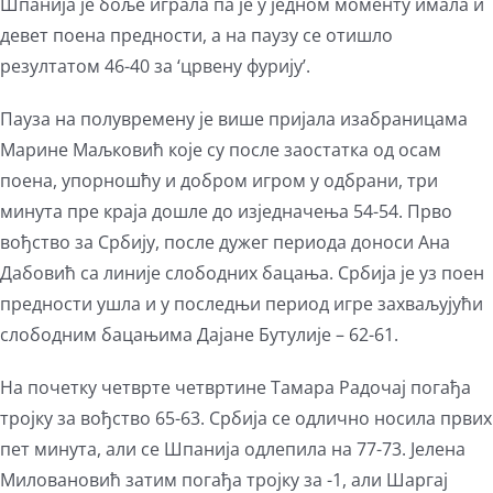
Шпанија је боље играла па је у једном моменту имала и
девет поена предности, а на паузу се отишло
резултатом 46-40 за ‘црвену фурију’.
Пауза на полувремену је више пријала изабраницама
Марине Маљковић које су после заостатка од осам
поена, упорношћу и добром игром у одбрани, три
минута пре краја дошле до изједначења 54-54. Прво
вођство за Србију, после дужег периода доноси Ана
Дабовић са линије слободних бацања. Србија је уз поен
предности ушла и у последњи период игре захваљујући
слободним бацањима Дајане Бутулије – 62-61.
На почетку четврте четвртине Тамара Радочај погађа
тројку за вођство 65-63. Србија се одлично носила првих
пет минута, али се Шпанија одлепила на 77-73. Јелена
Миловановић затим погађа тројку за -1, али Шаргај