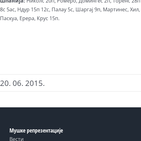
Шпанија:
Николс 20п, Ромеро, Домингес 2п, Торенс 28п
8с 5ас, Ндур 15п 12с, Палау 5с, Шаргај 9п, Мартинес, Хил,
Паскуа, Ерера, Крус 15п.
20. 06. 2015.
Мушке репрезентације
Вести