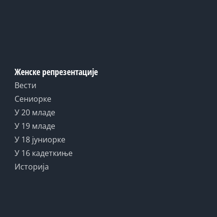
Женске репрезентације
Вести
Сениорке
У 20 младе
У 19 младе
У 18 јуниорке
У 16 кадеткиње
Историја