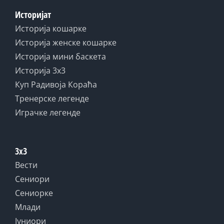
Историјат
Историја кошарке
Историја женске кошарке
Историја мини баскета
Историја 3x3
Куп Радивоја Кораћа
Тренерске легенде
Играчке легенде
3x3
Вести
Сениори
Сениорке
Млади
Јуниори