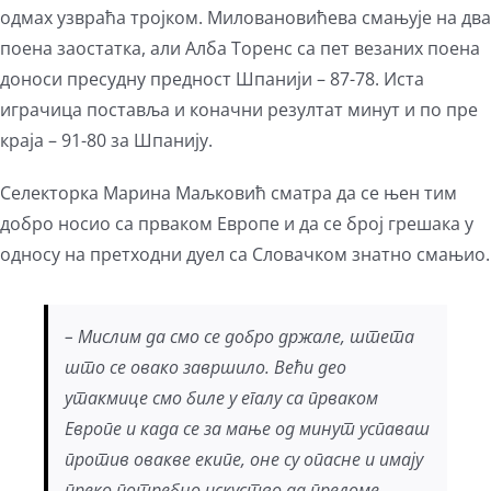
одмах узвраћа тројком. Миловановићева смањује на два
поена заостатка, али Алба Торенс са пет везаних поена
доноси пресудну предност Шпанији – 87-78. Иста
играчица поставља и коначни резултат минут и по пре
краја – 91-80 за Шпанију.
Селекторка Марина Маљковић сматра да се њен тим
добро носио са прваком Европе и да се број грешака у
односу на претходни дуел са Словачком знатно смањио.
– Мислим да смо се добро држале, штета
што се овако завршило. Већи део
утакмице смо биле у егалу са прваком
Европе и када се за мање од минут успаваш
против овакве екипе, оне су опасне и имају
преко потребно искуство да преломе