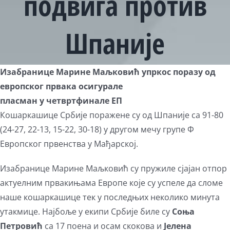
подвига против
Шпаније
View
Изабранице Марине Маљковић упркос поразу од
Larger
европског првака осигурале
Image
пласман у четвртфинале ЕП
Кошаркашице Србије поражене су од Шпаније са 91-80
(24-27, 22-13, 15-22, 30-18) у другом мечу групе Ф
Европског првенства у Мађарској.
Изабранице Марине Маљковић су пружиле сјајан отпор
актуелним првакињама Европе које су успеле да сломе
наше кошаркашице тек у последњих неколико минута
утакмице. Најбоље у екипи Србије биле су
Соња
Петровић
са 17 поена и осам скокова и
Јелена