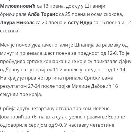
Миловановић
са 13 поена, док су у Шпанији
бриљирале
Алба Торенс
са 25 поена и осам скокова,
Лаура Николс
са 20 поена и
Асту Ндур
са 15 поена и 12
скокова.
Меч је почео уједначено, али је Шпанија за размаку од
минут и по везала шест поена за предност од 12-6. То је
пробудило српске кошаркашице које су приказале сјајну
одбрану па су серијом 11-2 дошле у предност од 17-14.
На крају је прва четвртина припала Српскињама
резултатом 27-24 после тројке Милице Дабовић 16
секунди пре краја.
Србија другу четвртину отвара тројком Невене
Јовановић за +6, на шта су актуелне првакиње Европе
одговориле серијом од 9-0. У наставку четвртине