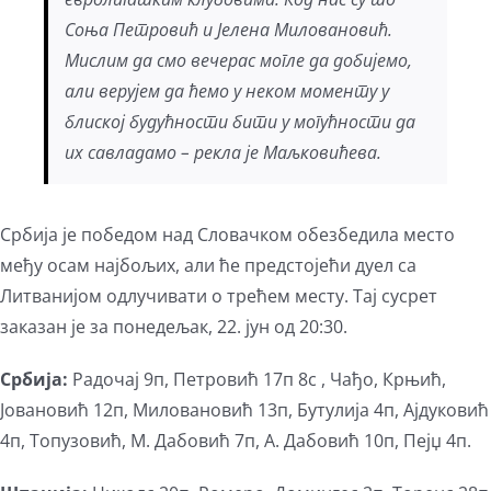
Соња Петровић и Јелена Миловановић.
Мислим да смо вечерас могле да добијемо,
али верујем да ћемо у неком моменту у
блиској будућности бити у могућности да
их савладамо – рекла је Маљковићева.
Србија је победом над Словачком обезбедила место
међу осам најбољих, али ће предстојећи дуел са
Литванијом одлучивати о трећем месту. Тај сусрет
заказан је за понедељак, 22. јун од 20:30.
Србија:
Радочај 9п, Петровић 17п 8с , Чађо, Крњић,
Јовановић 12п, Миловановић 13п, Бутулија 4п, Ајдуковић
4п, Топузовић, М. Дабовић 7п, А. Дабовић 10п, Пејџ 4п.