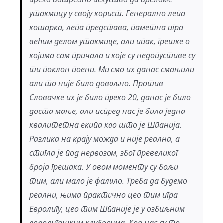
утакмицу у своју корист. Генерално лепа
кошарка, лепа представа, паметна игра
већим делом утакмице, али ипак, грешке о
којима сам причала и које су недопустиве су
ти поклон поени. Ми смо их данас смањили
али то није билo довољно. Против
Словачке их је било преко 20, данас је било
доста мање, али испред нас је била једна
квалитетна екипа као што је Шпанија.
Разлика на крају можда и није реална, а
стигла је под нервозом, због превеликог
броја грешака. У овом моменту су бољи
тим, али мало је фалило. Треба да будемо
реални, њима практично цео тим игра
Евролигу, цео тим Шпаније је у озбиљним
евролигашким клубовима. Код нас су то