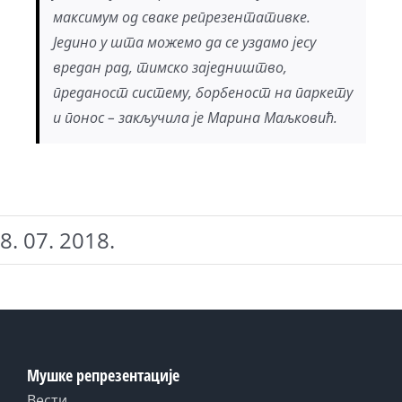
максимум од сваке репрезентативке.
Једино у шта можемо да се уздамо јесу
вредан рад, тимско заједништво,
преданост систему, борбеност на паркету
и понос – закључила је Марина Маљковић.
8. 07. 2018.
Мушке репрезентације
Вести