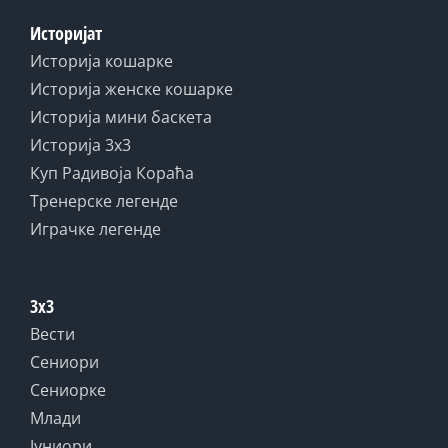
Историјат
Историја кошарке
Историја женске кошарке
Историја мини баскета
Историја 3x3
Куп Радивоја Кораћа
Тренерске легенде
Играчке легенде
3x3
Вести
Сениори
Сениорке
Млади
Јуниори