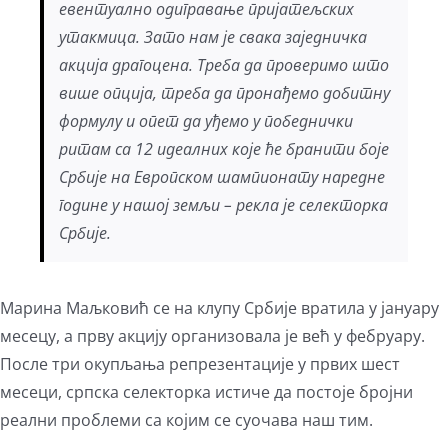
евентуално одигравање пријатељских
утакмица. Зато нам је свака заједничка
акција драгоцена. Треба да проверимо што
више опција, треба да пронађемо добитну
формулу и опет да уђемо у победнички
ритам са 12 идеалних које ће бранити боје
Србије на Европском шампионату наредне
године у нашој земљи – рекла је селекторка
Србије.
Марина Маљковић се на клупу Србије вратила у јануару
месецу, а прву акцију организовала је већ у фебруару.
После три окупљања репрезентације у првих шест
месеци, српска селекторка истиче да постоје бројни
реални проблеми са којим се суочава наш тим.