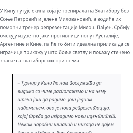
У Кину путује екипа која је тренирала на Златибору без
Соње Петровић и Јелене Миловановић, а водиће их
помоћни тренер репрезентације Милош Пађен. Србију
очекују изузетно јаки противници попут Аусталије,
Аргентине и Кине, па ће то бити идеална прилика да се
играчице прикажу у што боље светлу и покажу стечено
знање са златиборских припрема.
– Турнир у Кини ће нам послужити да
видимо са чиме располажемо и на чему
треба још да радимо. Још једном
напомињем, ово је нова репрезентација,
којој треба да изградимо нови идентитет.
Немам чаробни штапић и никада не дајем
празна обећања. Рад, преданост,