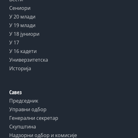
Сениори
У 20 млади
У 19 млади
У 18 јуниори
У 17
У 16 кадети
Универзитетска
Историја
Савез
Председник
Управни одбор
Генерални секретар
Скупштина
Надзорни одбор и комисије