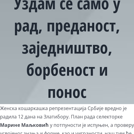
Уздам се само у
рад, преданост,
заједништво,
борбеност и
понос
View
Женска кошаркашка репрезентација Србије вредно је
Larger
радила 12 дана на Златибору. План рада селекторке
Image
Марине Маљковић
у потпуности је испуњен, а проверу
усвојеног знања и форме, као и уиграности, наш тим ће