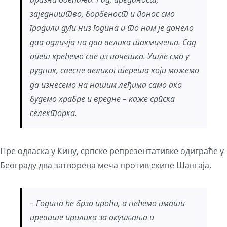
заједништво, борбеност и понос смо
градили дуги низ година и то нам је донело
два одличја на два велика такмичења. Сад
опет крећемо све из почетка. Ушле смо у
рудник, свесне великог терета који можемо
да изнесемо на нашим леђима само ако
будемо храбре и вредне – каже српска
селекторка.
Пре одласка у Кину, српске репрезентативке одиграће у
Београду два затворена меча против екипе Шангаја.
– Година ће брзо проћи, а нећемо имати
превише прилика за окупљања и