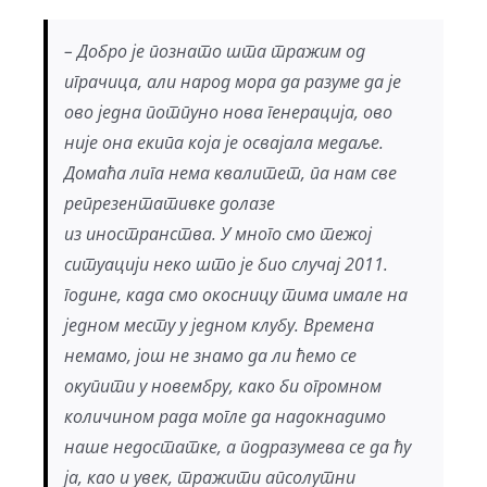
– Добро је познато шта тражим од
играчица, али народ мора да разуме да је
ово једна потпуно нова генерација, ово
није она екипа која је освајала медаље.
Домаћа лига нема квалитет, па нам све
репрезентативке долазе
из иностранства. У много смо тежој
ситуацији неко што је био случај 2011.
године, када смо окосницу тима имале на
једном месту у једном клубу. Времена
немамо, још не знамо да ли ћемо се
окупити у новембру, како би огромном
количином рада могле да надокнадимо
наше недостатке, а подразумева се да ћу
ја, као и увек, тражити апсолутни