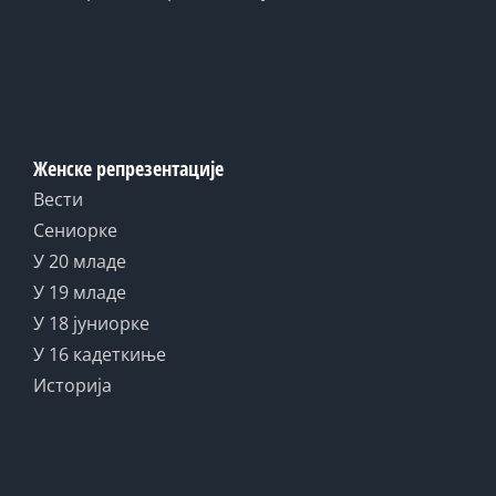
Женске репрезентације
Вести
Сениорке
У 20 младе
У 19 младе
У 18 јуниорке
У 16 кадеткиње
Историја