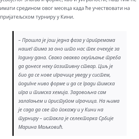
имати средином овог месеца када ће учествовати на
пријатељском турниру у Кини.
– Прошла је још једна фаза у припремама
нашег тима за оно што нас тек очекује за
годину дана. Свако овакво окупљање треба
да донесе неку позитивну ствар. Циљ је
био да се нове играчице уведу у систем,
подигне ниво форме и да се гради тимска
игра и тимска хемија. Задовољна сам
залагањем и приступом играчица. На њима
је сада да све то покажу и у Кини на
турниру – истакла је селекторка Србије
Марина Маљковић.