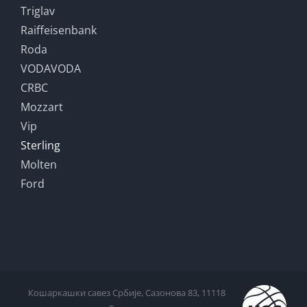
Triglav
Raiffeisenbank
Roda
VODAVODA
CRBC
Mozzart
Vip
Sterling
Molten
Ford
Кошаркашки савез Србије, Сазонова 83, 11118