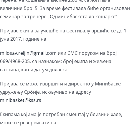
терена, на кошевима висине 2,60 м, са лоптама
величине број 5. За време фестивала биће организован
семинар за тренере „Од минибаскета до кошарке“.
Пријаве екипа за учешће на фестивалу вршиће се до 1.
јуна 2017. године на
milosav.reljin@gmail.com
или СМС поруком на број
069/4968-205, са назнаком: број екипа и жељена
сатница, као и датум доласка!
Пријава се може извршити и директно у Минибаскет
удружењу Србије, искључиво на адресу
minibasket@kss.rs
Екипама којима је потребан смештај у близини хале,
може се резервисати на