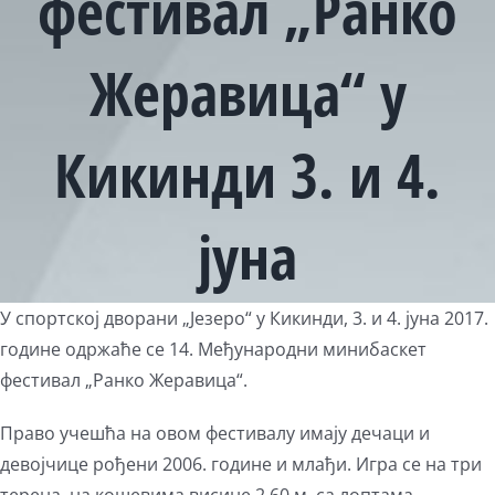
фестивал „Ранко
Жеравица“ у
Кикинди 3. и 4.
јуна
View
У спортској дворани „Језеро“ у Кикинди, 3. и 4. јуна 2017.
Larger
године одржаће се 14. Међународни минибаскет
Image
фестивал „Ранко Жеравица“.
Право учешћа на овом фестивалу имају дечаци и
девојчице рођени 2006. године и млађи. Игра се на три