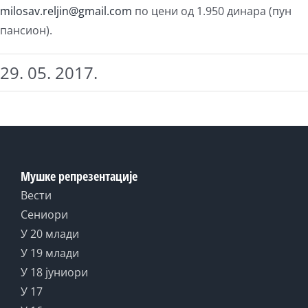
milosav.reljin@gmail.com
по цени од 1.950 динара (пун
пансион).
29. 05. 2017.
Мушке репрезентације
Вести
Сениори
У 20 млади
У 19 млади
У 18 јуниори
У 17