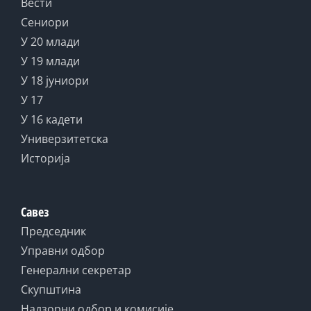
Вести
Сениори
У 20 млади
У 19 млади
У 18 јуниори
У 17
У 16 кадети
Универзитетска
Историја
Савез
Председник
Управни одбор
Генерални секретар
Скупштина
Надзорни одбор и комисије