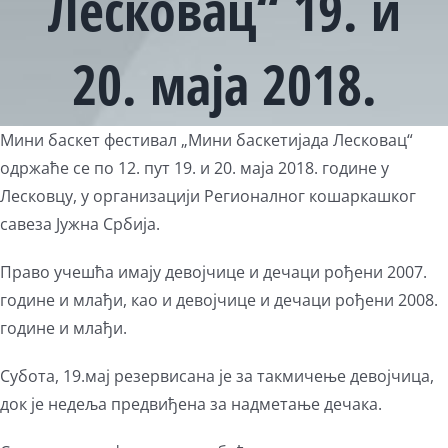
Лесковац“ 19. и
20. маја 2018.
View
Мини баскет фестивал „Мини баскетијада Лесковац“
Larger
одржаће се по 12. пут 19. и 20. маја 2018. године у
Image
Лесковцу, у организацији Регионалног кошаркашког
савеза Јужна Србија.
Право учешћа имају девојчице и дечаци рођени 2007.
године и млађи, као и девојчице и дечаци рођени 2008.
године и млађи.
Субота, 19.мај резервисана је за такмичење девојчица,
док је недеља предвиђена за надметање дечака.