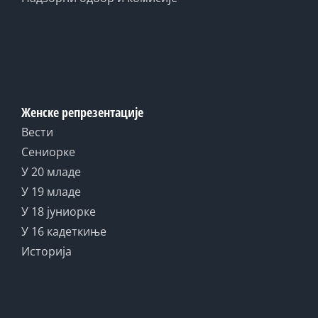
Женске репрезентације
Вести
Сениорке
У 20 младе
У 19 младе
У 18 јуниорке
У 16 кадеткиње
Историја