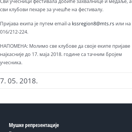
Сви учесници фестивала добиће захвалнице и медаље, а
сви клубови пехаре за учешће на фестивалу.
Пријава екипа је путем email-a
kssregion8@mts.rs
или на
016/212-224.
НАПОМЕНА: Молимо све клубове да своје екипе пријаве
најкасније до 17. маја 2018. године са тачним бројем
учесника.
7. 05. 2018.
Мушке репрезентације