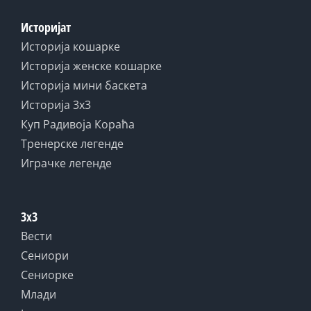
Историјат
Историја кошарке
Историја женске кошарке
Историја мини баскета
Историја 3x3
Куп Радивоја Кораћа
Тренерске легенде
Играчке легенде
3x3
Вести
Сениори
Сениорке
Млади