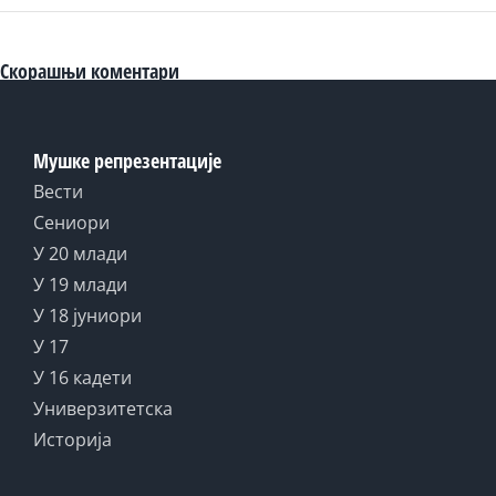
Скорашњи коментари
Мушке репрезентације
Вести
Сениори
У 20 млади
У 19 млади
У 18 јуниори
У 17
У 16 кадети
Универзитетска
Историја