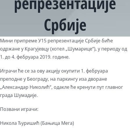
репрезентације
Србије
View
Мини припреме У15 репрезентације Србије биће
Larger
одржане у Крагујевцу (хотел „Шумарице“), у периоду од
Image
1. до 4. фебруара 2019. године.
Играчи ће се за ову акцију окупити 1. фебруара
преподне у Београду, на паркингу иза дворане
„Александар Николић“, одакле ће кренути пут главног
града Шумадије.
Позвани играчи:
Никола Ђуришић (Бањица Мега)