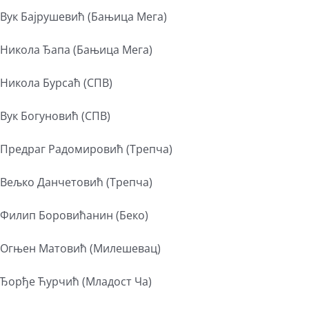
Вук Бајрушевић (Бањица Мега)
Никола Ђапа (Бањица Мега)
Никола Бурсаћ (СПВ)
Вук Богуновић (СПВ)
Предраг Радомировић (Трепча)
Вељко Данчетовић (Трепча)
Филип Боровићанин (Беко)
Огњен Матовић (Милешевац)
Ђорђе Ћурчић (Младост Ча)