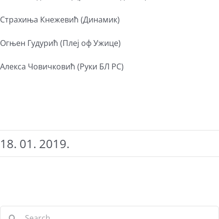
Страхиња Кнежевић (Динамик)
Огњен Гудурић (Плеј оф Ужице)
Алекса Човичковић (Руки БЛ РС)
18. 01. 2019.
Search