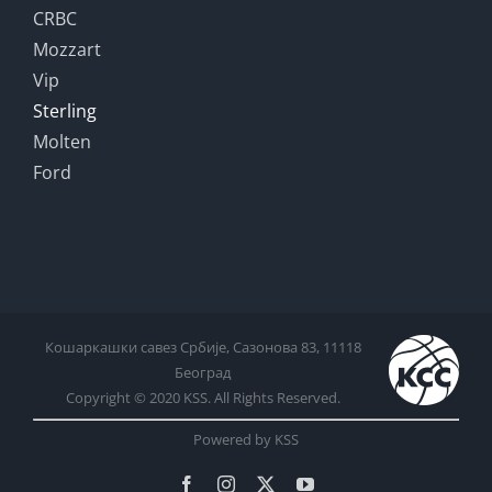
CRBC
Mozzart
Vip
Sterling
Molten
Ford
Кошаркашки савез Србије, Сазонова 83, 11118
Београд
Copyright © 2020 KSS. All Rights Reserved.
Powered by KSS
Facebook
Instagram
X
YouTube