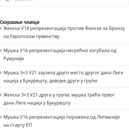
for:
Скорашњи чланци
Женска У18 репрезентација против Финске за бронзу
на Европском првенству
Мушка У16 репрезентација несрећно изгубила од
Румуније
Мушка 3×3 У21 заузела друго место другог дана Лиге
нација у Букурешту, девојке друге у групи
Женска 3×3 У21 друга у групи, мушка трећа првог
дана Лиге нација у Букурешту
Мушка У16 репрезентација поражена од Литваније
на старту ЕП