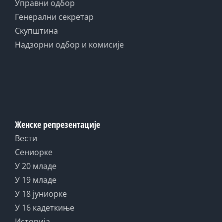
Управни одбор
Генерални секретар
Скупштина
Надзорни одбор и комисије
Женске репрезентације
Вести
Сениорке
У 20 младе
У 19 младе
У 18 јуниорке
У 16 кадеткиње
Историја