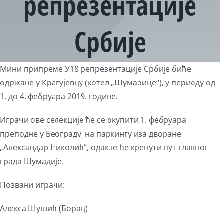
репрезентације
Србије
View
Мини припреме У18 репрезентације Србије биће
Larger
одржане у Крагујевцу (хотел „Шумарице“), у периоду од
Image
1. до 4. фебруара 2019. године.
Играчи ове селекције ће се окупити 1. фебруара
преподне у Београду, на паркингу иза дворане
„Александар Николић“, одакле ће кренути пут главног
града Шумадије.
Позвани играчи:
Алекса Шушић (Борац)