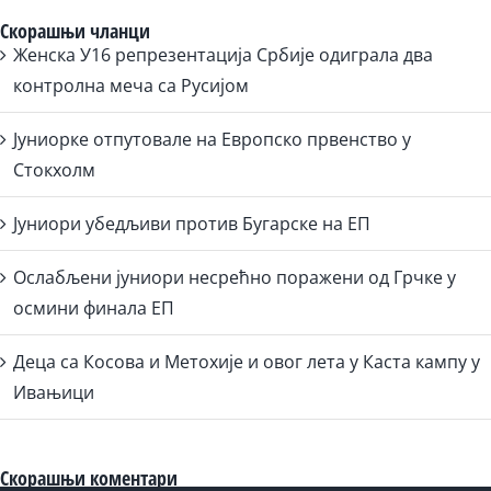
Скорашњи чланци
Женска У16 репрезентација Србије одиграла два
контролна меча са Русијом
Јуниорке отпутовале на Европско првенство у
Стокхолм
Јуниори убедљиви против Бугарске на ЕП
Ослабљени јуниори несрећно поражени од Грчке у
осмини финала ЕП
Деца са Косова и Метохије и овог лета у Каста кампу у
Ивањици
Скорашњи коментари