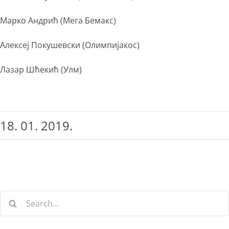
Марко Андрић (Мега Бемакс)
Алексеј Покушевски (Олимпијакос)
Лазар Шћекић (Улм)
18. 01. 2019.
Search
for: