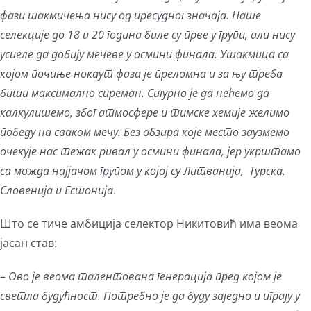
фази такмичења нису од пресудног значаја. Наше
селекције до 18 и 20 година биле су прве у групи, али нису
успеле да добију мечеве у осмини финала. Утакмица са
којом почиње нокаут фаза је преломна и за њу треба
бити максимално спреман. Сигурно је да нећемо да
калкулишемо, због атмосфере и тимске хемије желимо
победу на сваком мечу. Без обзира које место заузмемо
очекује нас тежак ривал у осмини финала, јер укрштамо
са можда најјачом групом у којој су Литванија, Турска,
Словенија и Естонија
.
Што се тиче амбиција селектор Никитовић има веома
јасан став:
–
Ово је веома талентована генерација пред којом је
светла будућност. Потребно је да буду заједно и играју у