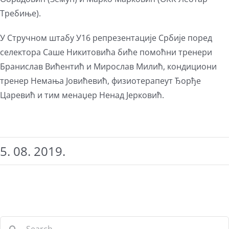
Требиње).
У Стручном штабу У16 репрезентације Србије поред
селектора Саше Никитовића биће помоћни тренери
Бранислав Вићентић и Мирослав Милић, кондициони
тренер Немања Јовићевић, физиотерапеут Ђорђе
Царевић и тим менаџер Ненад Јерковић.
5. 08. 2019.
Search