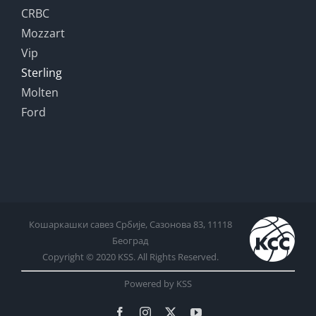
CRBC
Mozzart
Vip
Sterling
Molten
Ford
Кошаркашки савез Србије, Сазонова 83, 11118
Београд
Copyright © 2020 KSS. All Rights Reserved.
Powered by KSS
Facebook
Instagram
X
YouTube