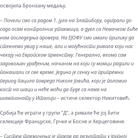
освојила бронзану медаљу.
– Почели смо са радом 1. јула на Златибору, одиграли до
сада осам контролних утакмица, а дуел са Немачком биће
нам последедња провера. На ЕЈОФУ смо имали прилику да
стекнемо увид у наше, али и могућности ривала који нас
чекају на Европском првенству. Генерално, веома сам
задовољан урађеним, начином на који су момци радили и
понашали се све време. Једино је сенку на припремни
период бацила повреда Николе Јовића, који је поломио
кост на шаци и неће моћи да буде са нама на
шампионату у Италији
– истиче селектор Никитовић.
Србија ће играти у групи “Д”, а ривали ће јој бити
селекције Француске, Грчке и Босне и Херцеговине.
– Систем такмичења је такав да резултати у групној