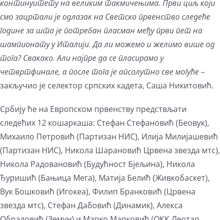
континуитету на великим такмичењима. Први циљ који
смо зацртали је одлазак на Светско првенство следеће
године за шта је потребан пласман међу први пет на
шампионату у Италији. Да ли можемо и желимо више од
тога? Свакако. Али најпре да се пласирамо у
четвртфинале, а после тога је апсолутно све могуће
–
закључио је селектор српских кадета, Саша Никитовић.
Србију ће на Европском првенству предствљати
следећих 12 кошаркаша: Стефан Стефановић (Беовук),
Михаило Петровић (Партизан НИС), Илија Милијашевић
(Партизан НИС), Никола Шарановић Црвена звезда мтс),
Никола Радовановић (Будућност Бјељина), Никола
Ђуришић (Бањица Мега), Матија Белић (Живкобаскет),
Вук Бошковић (Игокеа), Филип Бранковић (Црвена
звезда мтс), Стефан Дабовић (Динамик), Алекса
Обрадовић (Земун) и Марко Марковић (ОКК Леотар