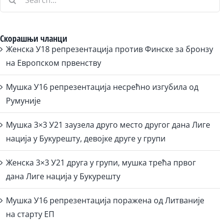
for:
Скорашњи чланци
Женска У18 репрезентација против Финске за бронзу
на Европском првенству
Мушка У16 репрезентација несрећно изгубила од
Румуније
Мушка 3×3 У21 заузела друго место другог дана Лиге
нација у Букурешту, девојке друге у групи
Женска 3×3 У21 друга у групи, мушка трећа првог
дана Лиге нација у Букурешту
Мушка У16 репрезентација поражена од Литваније
на старту ЕП