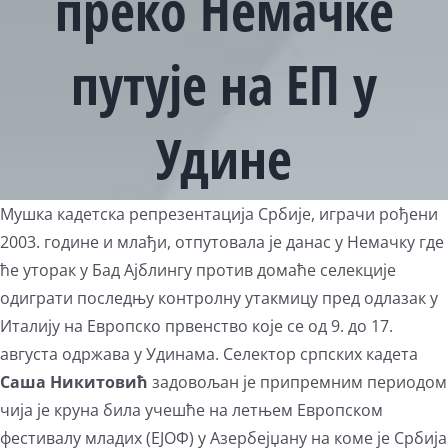
преко Немачке
путује на ЕП у
Удине
View
Мушка кадетска репрезентација Србије, играчи рођени
Larger
2003. године и млађи, отпутовала је данас у Немачку где
Image
ће уторак у Бад Ајблингу против домаће селекције
одиграти последњу контролну утакмицу пред одлазак у
Италију на Европско првенство које се од 9. до 17.
августа одржава у Удинама. Селектор српских кадета
Саша Никитовић
задовољан је припремним периодом
чија је круна била учешће на летњем Европском
фестивалу младих (ЕЈОФ) у Азербејџану на коме је Србија