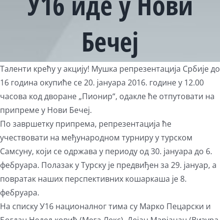
У16 иде у Нови
Бечеј
View
Таленти крећу у акцију! Мушка репрезентација Србије до
Larger
16 година окупиће се 20. јануара 2016. године у 12.00
Image
часова код дворане „Пионир“, одакле ће отпутовати на
припреме у Нови Бечеј.
По завршетку припрема, репрезентација ће
учествовати на међународном турниру у турском
Самсуну, који се одржава у периоду од 30. јануара до 6.
фебруара. Полазак у Турску је предвиђен за 29. јануар, а
повратак наших перспективних кошаркаша је 8.
фебруара.
На списку У16 националног тима су Марко Пецарски и