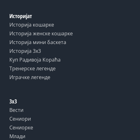
Историјат
Историја кошарке
Историја женске кошарке
Историја мини баскета
Историја 3x3
Куп Радивоја Кораћа
Тренерске легенде
Играчке легенде
3x3
Вести
Сениори
Сениорке
Млади