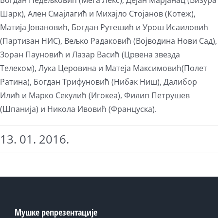
Богдан Недељковић (Мега Лекс), Дејан Марјанац (Визура
Шарк), Ален Смајлагић и Михајло Стојанов (Котеж),
Матија Јовановић, Богдан Рутешић и Урош Исаиловић
(Партизан НИС), Вељко Радаковић (Војводина Нови Сад),
Зоран Пауновић и Лазар Васић (Црвена звезда
Телеком), Лука Церовина и Матеја Максимовић(Полет
Ратина), Богдан Трифуновић (Нибак Ниш), Далибор
Илић и Марко Секулић (Игокеа), Филип Петрушев
(Шпанија) и Никола Ивовић (Француска).
13. 01. 2016.
Мушке репрезентације