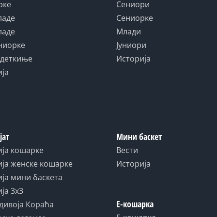
рке
Сениори
ладе
Сениорке
ладе
Млади
униорке
Јуниори
адеткиње
Историја
ија
јат
Мини баскет
ија кошарке
Вести
ја женске кошарке
Историја
ја мини баскета
ја 3x3
Е-кошарка
дивоја Кораћа