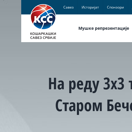
Skip
Савез
Историјат
Спонзори
to
content
Мушке репрезентације
На реду 3х3 
Старом Бече