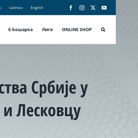
а
Latinica
English
Facebook
Instagram
X
YouTube
E-koшарка
Лиге
ONLINE SHOP
ства Србије у
у и Лесковцу