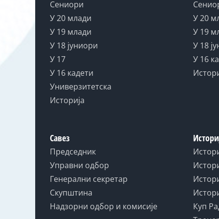
Сениори
Сенио
У 20 млади
У 20 м
У 19 млади
У 19 м
У 18 јуниори
У 18 ј
У 17
У 16 к
У 16 кадети
Истор
Универзитетска
Историја
Савез
Истори
Председник
Истор
Управни одбор
Истори
Генерални секретар
Истори
Скупштина
Истори
Надзорни одбор и комисије
Куп Ра