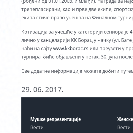
(рођени од 01.01.2003. и млађи). Награда за на
трећепласирани, као и прве две екипе, спортс
екипа стиче право учешћа на Финалном турниру
Котизација за учешће у категорији сениора је 4
лично у канцеларији КК Борац у Чачку (ул. Бате
наћи на сајту
www.kkborac.rs
или преузети у пр
турнира биће објављени у петак, 30. јуна после
Све додатне информације можете добити путем 
29. 06. 2017.
Мушке репрезентације
Женске
Вести
Вести