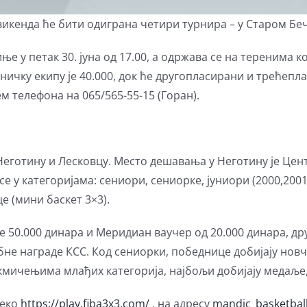
викенда ће бити одиграна четири турнира – у Старом Бече
ње у петак 30. јуна од 17.00, а одржава се на теренима 
ничку екипу је 40.000, док ће другопласирани и трећеп
м телефона на 065/565-55-15 (Горан).
у Неготину и Лесковцу. Место дешавања у Неготину је Цен
 у категоријама: сениори, сениорке, јуниори (2000,2001.
е (мини баскет 3×3).
е 50.000 динара и Меридиан ваучер од 20.000 динара, др
обне награде КСС. Код сениорки, победнице добијају новч
кмичењима млађих категорија, најбољи добијају медаље,
реко
https://play.fiba3x3.com/
, на адресу
mandic_basketba