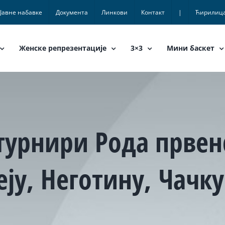
Јавне набавке
Документа
Линкови
Контакт
|
Ћирилиц
Женске репрезентације
3×3
Мини баскет
турнири Рода првен
ју, Неготину, Чачк