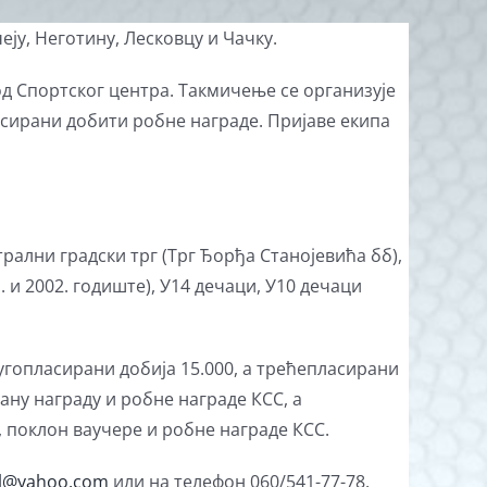
ју, Неготину, Лесковцу и Чачку.
код Спортског центра. Такмичење се организује
ласирани добити робне награде. Пријаве екипа
трални градски трг (Трг Ђорђа Станојевића бб),
 и 2002. годиште), У14 дечаци, У10 дечаци
угопласирани добија 15.000, а трећепласирани
ану награду и робне награде КСС, а
 поклон ваучере и робне награде КСС.
ll@yahoo.com
или на телефон 060/541-77-78.