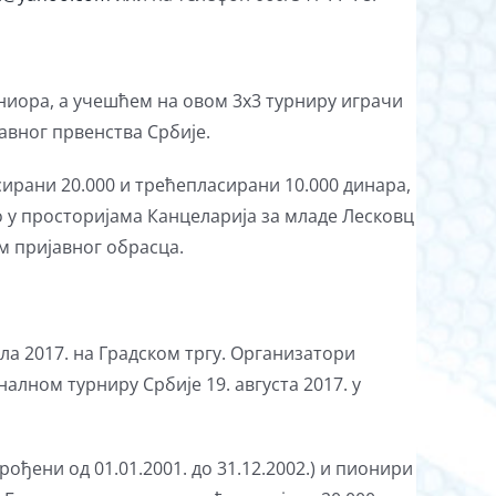
сениора, а учешћем на овом 3х3 турниру играчи
авног првенства Србије.
сирани 20.000 и трећепласирани 10.000 динара,
но у просторијама Канцеларија за младе Лесковц
 пријавног обрасца.
ла 2017. на Градском тргу. Организатори
лном турниру Србије 19. августа 2017. у
(рођени од 01.01.2001. до 31.12.2002.) и пионири