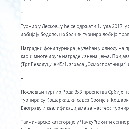
–
Турнир у Лесковцу ће се одржати 1. јула 2017.
добијају бодове. Победник турнира добија пр
Наградни фонд турнира је увећан у односу на 
као и многе друге награде изненађења. Пријава
(Трг Револуције 45/1, зграда „Осмоспратница“)
–
Последњи турнир Рода 3х3 првенства Србије нар
турнира су Кошаркашки савез Србије и Кошарка
Београду и квалификацијама за мастерс турнир
Такмичарске категорије у Чачку ће бити сениори,