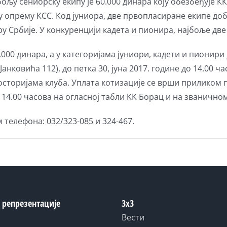
јбољу сениорску екипу је 60.000 динара коју обезбеђује К
ку опрему КСС. Код јуниора, две првопласиране екипе д
 Србије. У конкуренцији кадета и пионира, најбоље две
.000 динара, а у категоријама јуниори, кадети и пионир
 Јанковића 112), до петка 30, јуна 2017. године до 14.00
осторијама клуба. Уплата котизације се врши приликом
 14.00 часова на огласној табли КК Борац и на званичном
телефона: 032/323-085 и 324-467.
 репрезентације
3x3
Вести