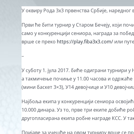
View
У оквиру Рода 3х3 првенства Србије, наредног 
Larger
Први ће бити турнир у Старом Бечеју, који почи
Image
само у конкуренцији сениора, награда за побед
врше се преко
https://play.fiba3x3.com/
или путе
–
У суботу 1. јула 2017. биће одиграни турнири 
а такмичење почиње у 11.00 часова и одржаће се
(мини баскет 3×3), У14 девојчице и У10 девојчиц
Најбоља екипа у конкуренцији сениора освојић
10.000 динара. Уз то, прве три екипе добиће р
другопласирана екипа робне награде КСС. У та
Пријаве за учешће на овом турниру врше се п