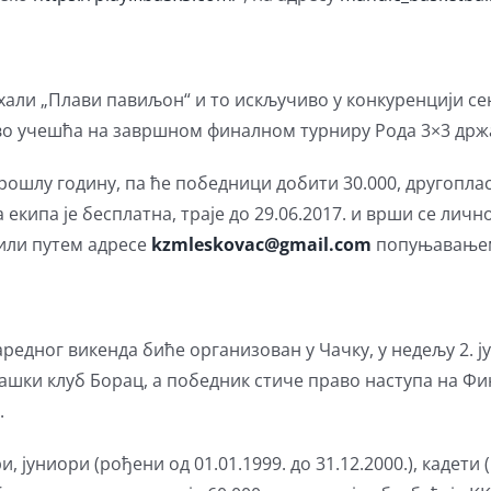
 у хали „Плави павиљон“ и то искључиво у конкуренцији 
аво учешћа на завршном финалном турниру Рода 3×3 држ
прошлу годину, па ће победници добити 30.000, другопла
 екипа је бесплатна, траје до 29.06.2017. и врши се лич
 или путем адресе
kzmleskovac@gmail.com
попуњавањем
едног викенда биће организован у Чачку, у недељу 2. ју
шки клуб Борац, а победник стиче право наступа на Фина
.
 јуниори (рођени од 01.01.1999. до 31.12.2000.), кадети 