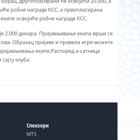
К Борац, другопласирани ће освојити 20.000, а
обиће робне награде КСС, а првопласирана
 екипе освојиће робне награде КСС.
и је 2.000 динара. Пријављивање екипа врши се
 часова. Образац пријаве и правила игре можете
 пријављивања екипе.Распоред и сатница
 сајту клуба.
Спонзори
MTS