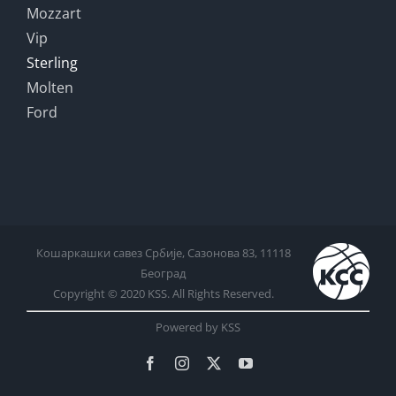
Mozzart
Vip
Sterling
Molten
Ford
Кошаркашки савез Србије, Сазонова 83, 11118
Београд
Copyright © 2020 KSS. All Rights Reserved.
Powered by KSS
Facebook
Instagram
X
YouTube