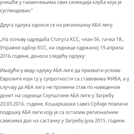
учешће у такмичењима свих селекција клуба који је
суспендован.“
Друга одлука односи се на регионалну АБА лигу:
„На основу одредаба Статута КСС, члан 56. тачка 18.,
Управни одбор КСС, на седници одржаној 19.априла
2016.године, доноси следећу одлуку:
Имајући у виду одлуку АБА лиге да прихвати услове
Евролиге који су у супротности са ставовима ФИБА, а у
случају да АБА лига не промени став по наведеном
донет на седници Скупштине АБА лиге у Загребу
20.03.2016. године, Кошаркашки савез Србије повлачи
подршку АБА лиги коју је са осталим регионалним
савезима дао на састанку у Загребу јула 2015. године.