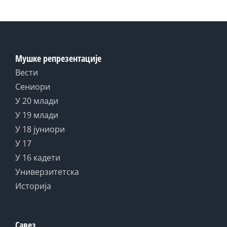
Мушке репрезентације
Вести
Сениори
У 20 млади
У 19 млади
У 18 јуниори
У 17
У 16 кадети
Универзитетска
Историја
Савез