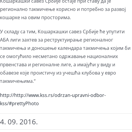
Кошаркашки савез Србије остаје при ставу да је
регионално такмичење корисно и потребно за развој
кошарке на овим просторима.
У складу са тим, Кошаркашки савез Србије ће упутити
АБА лиги захтев за реструктуирање регионалног
такмичења и доношење календара такмичења којим би
се омогућило несметано одржавање националних
првенстава и регионалне лиге, а имајући у виду и
обавезе које проистичу из учешћа клубова у евро
такмичењима.“
http://http://www.kss.rs/odrzan-upravni-odbor-
kss/#prettyPhoto
4. 09. 2016.