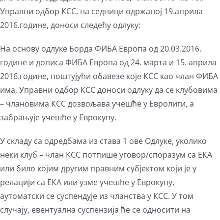
Управни одбор КСС, на седници одржаној 19.априла
2016.године, доноси следећу одлуку:
На основу одлуке Борда ФИБА Европа од 20.03.2016.
године и дописа ФИБА Европа од 24. марта и 15. априла
2016.године, поштујући обавезе које КСС као члан ФИБА
има, Управни одбор КСС доноси одлуку да се клубовима
– члановима КСС дозвољава учешће у Евролиги, а
забрањује учешће у Еврокупу.
У складу са одредбама из става 1 ове Одлуке, уколико
неки клуб – члан КСС потпише уговор/споразум са ЕКА
или било којим другим правним субјектом који је у
релацији са ЕКА или узме учешће у Еврокупу,
аутоматски се суспендује из чланства у КСС. У том
случају, евентуална суспензија ће се односити на