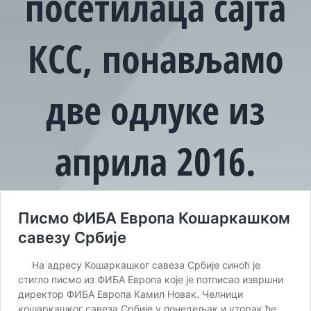
посетилаца сајта
КСС, понављамо
две одлуке из
априла 2016.
View
Larger
Image