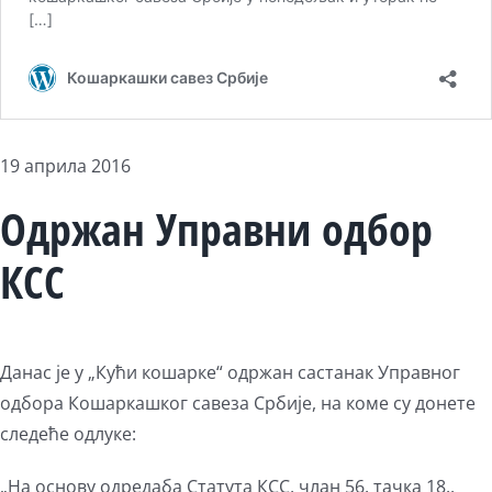
19 априла 2016
Одржан Управни одбор
КСС
Данас је у „Кући кошарке“ одржан састанак Управног
одбора Кошаркашког савеза Србије, на коме су донете
следеће одлуке:
„На основу одредаба Статута КСС, члан 56. тачка 18.,