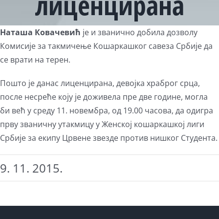
лиценцирана
View
Наташа Ковачевић
је и званично добила дозволу
Larger
Комисије за такмичење Кошаркашког савеза Србије да
Image
се врати на терен.
Пошто је данас лиценцирана, девојка храброг срца,
после несреће коју је доживела пре две године, могла
би већ у среду 11. новембра, од 19.00 часова, да одигра
прву званичну утакмицу у Женској кошаркашкој лиги
Србије за екипу Црвене звезде против нишког Студента.
9. 11. 2015.