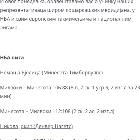
View
И овог понедељка, обавештавамо вас о учинку наших
Larger
репрезентативаца широм кошаркашких меридијана, у
Image
НБА и свим европским такмичењима и националним
лигама…
НБА лига
Немања Бјелица (Минесота Тимбервулвс)
Милвоки – Минесота 106:88 (8 п, 7 ск, 1 укр.л, 2 изг.л за 23
мин)
Минесота – Милвоки 112:108 (2 ск, 2 ас, 2 изг.л)
Никола Јокић (Денвер Нагетс)