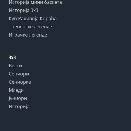
Историја мини баскета
Историја 3x3
Куп Радивоја Кораћа
Тренерске легенде
Играчке легенде
3x3
Вести
Сениори
Сениорке
Млади
Јуниори
Историја