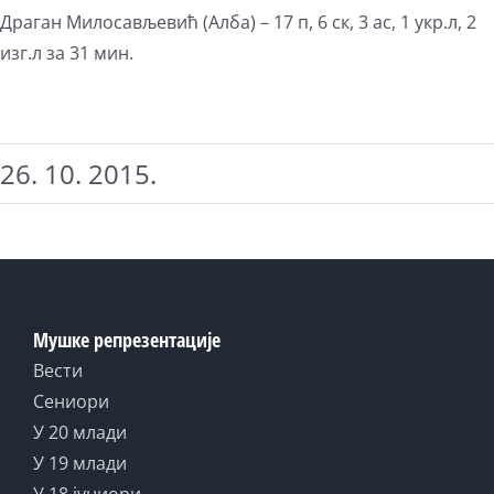
Драган Милосављевић (Алба) – 17 п, 6 ск, 3 ас, 1 укр.л, 2
изг.л за 31 мин.
26. 10. 2015.
Мушке репрезентације
Вести
Сениори
У 20 млади
У 19 млади