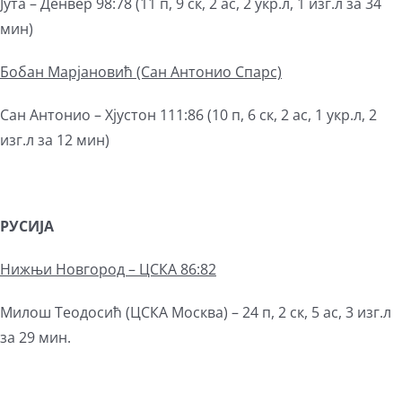
Јута – Денвер 98:78 (11 п, 9 ск, 2 ас, 2 укр.л, 1 изг.л за 34
мин)
Бобан Марјановић (Сан Антонио Спарс)
Сан Антонио – Хјустон 111:86 (10 п, 6 ск, 2 ас, 1 укр.л, 2
изг.л за 12 мин)
РУСИЈА
Нижњи Новгород – ЦСКА 86:82
Милош Теодосић (ЦСКА Москва) – 24 п, 2 ск, 5 ас, 3 изг.л
за 29 мин.