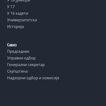
У 18 јуниори
У 17
У 16 кадети
Универзитетска
Историја
Савез
Председник
Управни одбор
Генерални секретар
Скупштина
Надзорни одбор и комисије