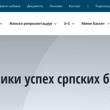
Јавне набавке
Документа
Линкови
Контакт
|
Ћирилиц
Женске репрезентације
3×3
Мини баскет
ики успех српских 