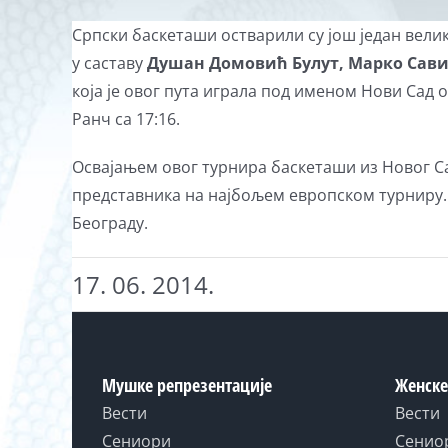
Српски баскеташи остварили су још један вели
у саставу
Душан Домовић Булут, Марко Сави
која је овог пута играла под именом Нови Сад 
Ранч са 17:16.
Освајањем овог турнира баскеташи из Новог Сад
представника на најбољем европском турниру. Д
Београду.
17. 06. 2014.
Мушке репрезентације
Женске
Вести
Вести
Сениори
Сенио