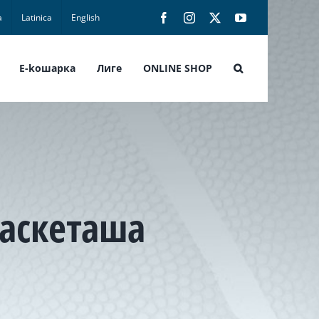
а
Latinica
English
Facebook
Instagram
X
YouTube
E-koшарка
Лиге
ONLINE SHOP
баскеташа