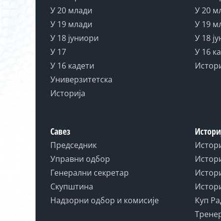
У 20 млади
У 20 м
У 19 млади
У 19 м
У 18 јуниори
У 18 ј
У 17
У 16 к
У 16 кадети
Истор
Универзитетска
Историја
Савез
Истори
Председник
Истор
Управни одбор
Истори
Генерални секретар
Истори
Скупштина
Истори
Надзорни одбор и комисије
Куп Ра
Тренер