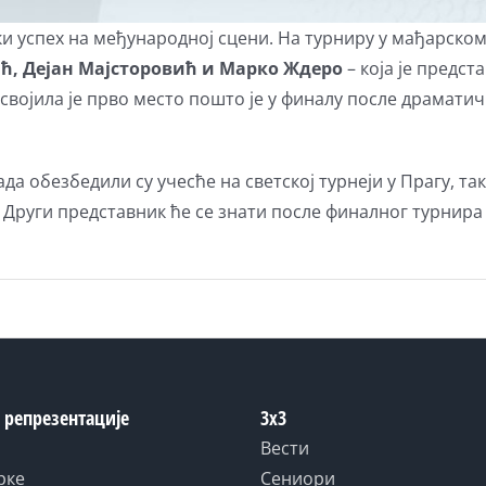
ки успех на
међународној сцени. На турниру у мађарском 
ћ, Дејан Мајсторовић и Марко Ждеро
– која је предс
освојила је прво место пошто је у финалу после драмат
а обезбедили су учесће на светској турнеји у Прагу, так
руги представник ће се знати после финалног турнира дом
 репрезентације
3x3
Вести
рке
Сениори