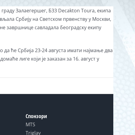
граду Залаегершег, Б33 Decakton Toura, екипа
тављала Србију на Светском првенству у Москви,
ичне завршнице савладала београдску екипу
о да ће Србија 23-24 августа имати најмање два
аће лиге који је заказан за 16. август у
Спонзори
MTS
Triglav