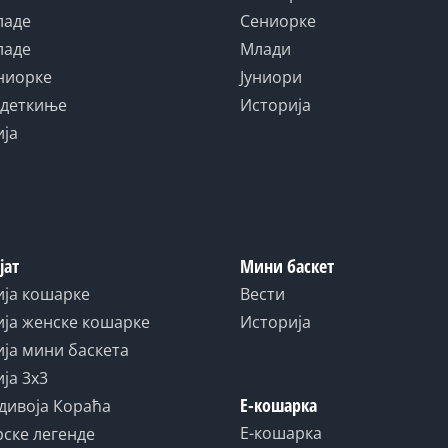
ладе
Сениорке
ладе
Млади
униорке
Јуниори
адеткиње
Историја
ија
јат
Мини баскет
ија кошарке
Вести
ја женске кошарке
Историја
ја мини баскета
ја 3x3
Е-кошарка
дивоја Кораћа
Е-кошарка
ске легенде