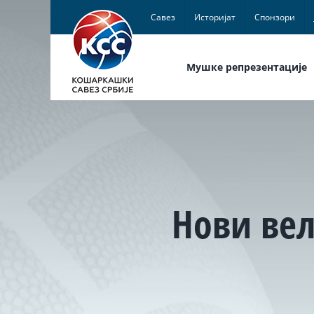
Skip
Савез
Историјат
Спонзори
to
content
Мушке репрезентације
Нови вел