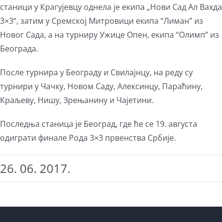
станици у Крагујевцу однела је екипа „Нови Сад Ал Вахда
3×3“, затим у Сремској Митровици екипа “Лиман” из
Новог Сада, а на турниру Ужице Опен, екипа “Олимп” из
Београда.
После турнира у Београду и Свилајнцу, на реду су
турнири у Чачку, Новом Саду, Алексинцу, Параћину,
Краљеву, Нишу, Зрењанину и Чајетини.
Последња станица је Београд, где ће се 19. августа
одиграти финале Рода 3×3 првенства Србије.
26. 06. 2017.