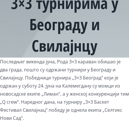
3×3 турнирима у
Београду и
Свилајнцу
View
Последњег викенда јуна, Рода 3×3 караван обишао је
Larger
два града, пошто су одржани турнири у Београду и
Image
Свилајнцу. Победници турнира „3×3 Београд“ који је
одржан у суботу 24. јуна на Калемегдану су момци из
новосадске екипе „Лиман“, а у женској конкуренцији тим
„Q crew“. Наредног дана, на турниру „3×3 Баскет
Фестивал Свилајнац“ победу је однела екипа „Селтикс
Нови Сад“.