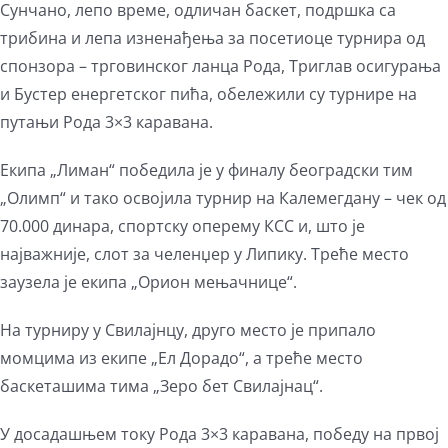
Сунчано, лепо време, одличан баскет, подршка са
трибина и лепа изненађења за посетиоце турнира од
спонзора – трговинског ланца Рода, Триглав осигурања
и Бустер енергетског пића, обележили су турнире на
путањи Рода 3×3 каравана.
Екипа „Лиман“ победила је у финалу београдски тим
„Олимп“ и тако освојила турнир на Калемегдану – чек од
70.000 динара, спортску оперему КСС и, што је
најважније, слот за челенџер у Липику. Треће место
заузела је екипа „Орион мењачнице“.
На турниру у Свилајнцу, друго место је припало
момцима из екипе „Ел Дорадо“, а треће место
баскеташима тима „Зеро бет Свилајнац“.
У досадашњем току Рода 3×3 каравана, победу на првој