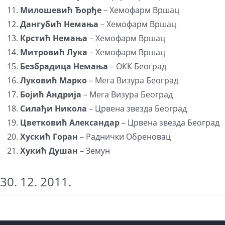
Милошевић Ђорђе
– Хемофарм Вршац
Дангубић Немања
– Хемофарм Вршац
Крстић Немања
– Хемофарм Вршац
Митровић Лука
– Хемофарм Вршац
Безбрадица Немања
– ОКК Београд
Луковић Марко
– Мега Визура Београд
Бојић Андрија
– Мега Визура Београд
Силађи Никола
– Црвена звезда Београд
Цветковић Александар
– Црвена звезда Београд
Хускић Горан
– Раднички Обреновац
Хукић Душан
– Земун
30. 12. 2011.