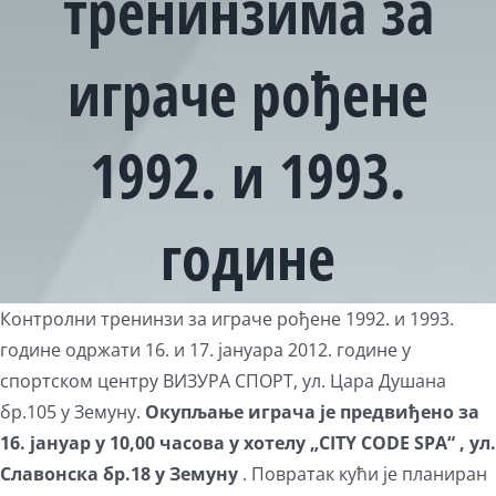
тренинзима за
играче рођене
1992. и 1993.
године
Контролни тренинзи за играче рођене 1992. и 1993.
године одржати 16. и 17. јануара 2012. године у
спортском центру ВИЗУРА СПОРТ, ул. Цара Душана
бр.105 у Земуну.
Окупљање играча је предвиђено за
16. јануар у 10,00
часова у хотелу „
CITY CODE SPA“
, ул.
Славонска бр.18 у Земуну
. Повратак кући је планиран