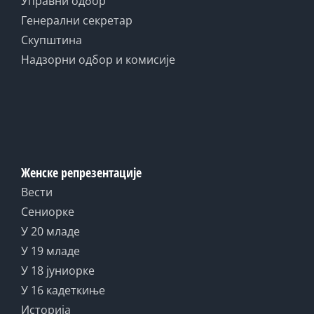
Управни одбор
Генерални секретар
Скупштина
Надзорни одбор и комисије
Женске репрезентације
Вести
Сениорке
У 20 младе
У 19 младе
У 18 јуниорке
У 16 кадеткиње
Историја