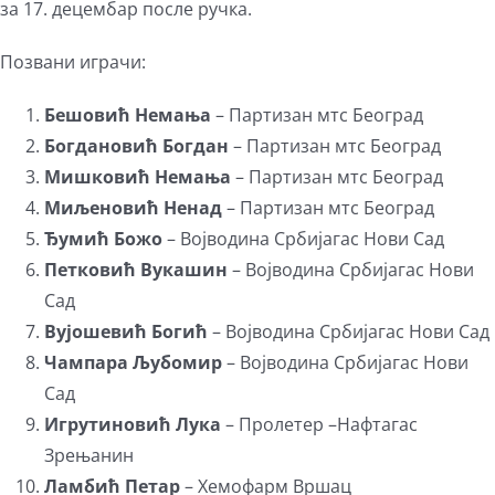
за 17. децембар после ручка.
Позвани играчи:
Бешовић Немања
– Партизан мтс Београд
Богдановић Богдан
– Партизан мтс Београд
Мишковић Немања
– Партизан мтс Београд
Миљеновић Ненад
– Партизан мтс Београд
Ђумић Божо
– Војводина Србијагас Нови Сад
Петковић Вукашин
– Војводина Србијагас Нови
Сад
Вујошевић Богић
– Војводина Србијагас Нови Сад
Чампара Љубомир
– Војводина Србијагас Нови
Сад
Игрутиновић Лука
– Пролетер –Нафтагас
Зрењанин
Ламбић Петар
– Хемофарм Вршац