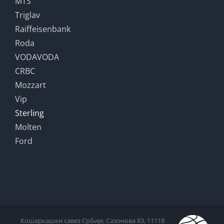
MTS
Triglav
Raiffeisenbank
Roda
VODAVODA
CRBC
Mozzart
Vip
Sterling
Molten
Ford
Кошаркашки савез Србије, Сазонова 83, 11118