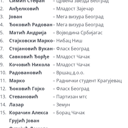
1.
Симић Стефан
– Црвена звезда Београд
2.
Анђелковић
– Младост Зајечар
3.
Јован
– Мега визура Београд
4.
Ђоковић Радован
– Мега визура Београд
5.
Матић Андрија
– Војводина Србијагас
6.
Стајковски Марко
– Нибац Ниш
7.
Стојановић Вукан
– Фласх Београд
8.
Савковић Ђорђе
– Младост Чачак
9.
Кочовић Никола
– Младост Чачак
10.
Радовановић
– Вршац д.о.о.
11.
Марко
– Раднички студент Крагујевац
12.
Ђоковић Гојко
– Фласх Београд
13.
Стевановић
– Партизан мтс
14.
Лазар
– Земун
15.
Корачин Алекса
– Борац Чачак
Грујић Јован