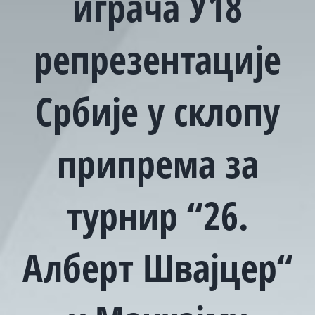
играча У18
репрезентације
Србије у склопу
припрема за
турнир “26.
Алберт Швајцер“