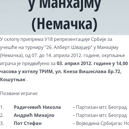
у Манхајму
(Немачка)
У склопу припрема У18 репрезентације Србије за
учешће на турниру “26. Алберт Швајцер“ у Манхајму
(Немачка), од 07. до 14. априла 2012. године, окупљање
играча је предвиђено за
03. април 2012. године у
14,00
часова у хотелу ТРИМ, ул. Кнеза Вишеслава бр.72,
Кошутњак
.
Позвани играчи:
1.
Радичевић Никола
– Партизан мтс Београд
2.
Андрић Михајло
– Партизан мтс Београд
3.
Пот Стефан
– Војводина Србијагас Н