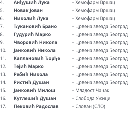
4.
Анђушић Лука
– Хемофарм Вршац
5.
Новак Јован
– Хемофарм Вршац
6.
Николић Лука
– Хемофарм Вршац
7.
Ђукановић Брано
– Црвена звезда Београд
8.
Гудурић Марко
– Црвена звезда Београд
9.
Чворовић Никола
– Црвена звезда Београд
10.
Јанковић Никола
– Црвена звезда Београд
11.
Каплановић Ђорђе
– Црвена звезда Београд
12.
Тејић Марко
– Црвена звезда Београд
13.
Ребић Никола
– Црвена звезда Београд
14.
Ристић Душан
– Црвена звезда Београд
15.
Јанковић Милош
– Младост Чачак
16.
Кутлешић Душан
– Слобода Ужице
17.
Пековић Радослав
– Слован (СЛО)