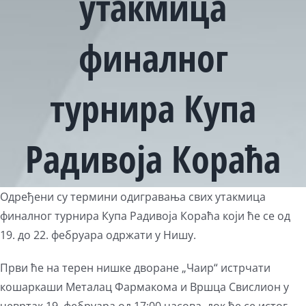
утакмица
финалног
турнира Купа
Радивоја Кораћа
Одређени су термини одигравања свих утакмица
финалног турнира Купа Радивоја Кораћа који ће се од
19. до 22. фебруара одржати у Нишу.
Први ће на терен нишке дворане „Чаир“ истрчати
кошаркаши Металац Фармакома и Вршца Свислион у