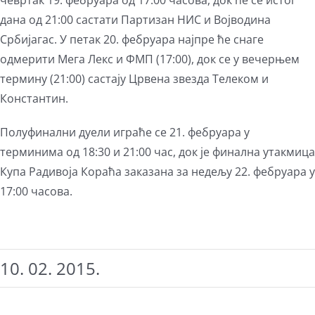
чевртак 19. фебруара од 17:00 часова, док ће се истог
дана од 21:00 састати Партизан НИС и Војводина
Србијагас.
У петак 20. фебруара најпре ће снаге
одмерити Мега Лекс и ФМП (17:00), док се у вечерњем
термину (21:00) састају Црвена звезда Телеком и
Константин.
Полуфинални дуели играће се 21. фебруара у
терминима од 18:30 и 21:00 час, док је финална утакмица
Купа Радивоја Кораћа заказана за недељу 22. фебруара у
17:00 часова.
10. 02. 2015.