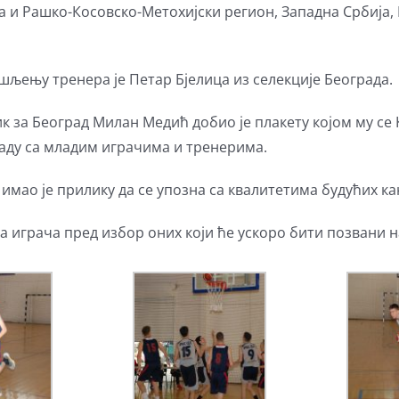
и Рашко-Косовско-Метохијски регион, Западна Србија, В
шљењу тренера је Петар Бјелица из селекције Београда.
 за Београд Милан Медић добио је плакету којом му се
раду са младим играчима и тренерима.
имао је прилику да се упозна са квалитетима будућих к
 играча пред избор оних који ће ускоро бити позвани на