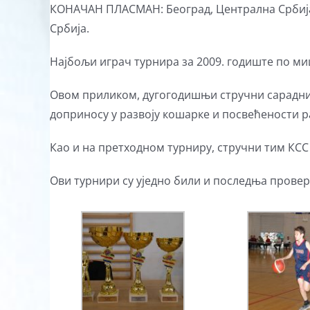
КОНАЧАН ПЛАСМАН: Београд, Централна Србија 
Србија.
Најбољи играч турнира за 2009. годиште по ми
Oвом приликом, дугогодишњи стручни сарадник
доприносу у развоју кошарке и посвећености 
Као и на претходном турниру, стручни тим КСС 
Ови турнири су уједно били и последња провера