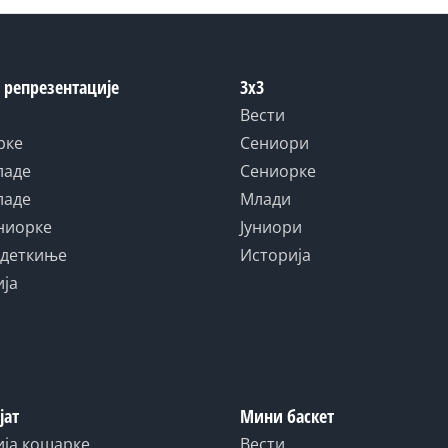
 репрезентације
3x3
Вести
рке
Сениори
ладе
Сениорке
ладе
Млади
униорке
Јуниори
адеткиње
Историја
ија
јат
Мини баскет
ија кошарке
Вести