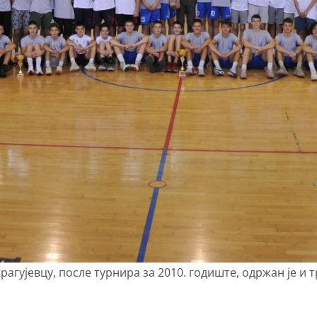
рагујевцу, после турнира за 2010. годиште, одржан је и