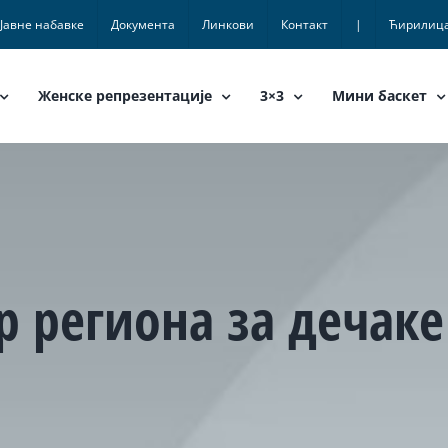
Јавне набавке
Документа
Линкови
Контакт
|
Ћирилиц
Женске репрезентације
3×3
Мини баскет
 региона за дечаке