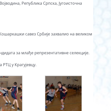
ојводина, Република Српска, Југоисточна
 Кошаркашки савез Србије захвалио на великом
андидата за млађе репрезентативне селекције.
 РТЦ у Крагујевцу.