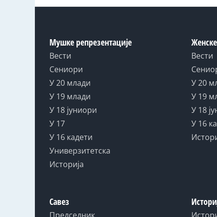
Мушке репрезентације
Женске
Вести
Вести
Сениори
Сенио
У 20 млади
У 20 м
У 19 млади
У 19 м
У 18 јуниори
У 18 ј
У 17
У 16 к
У 16 кадети
Истор
Универзитетска
Историја
Савез
Истори
Председник
Истор