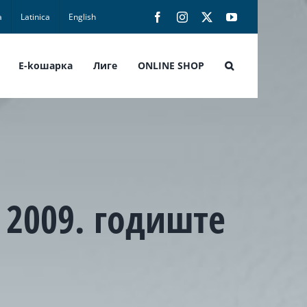
а
Latinica
English
Facebook
Instagram
X
YouTube
E-koшарка
Лиге
ONLINE SHOP
 2009. годиште