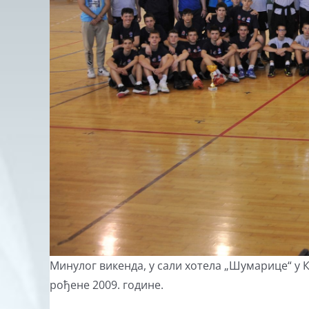
Минулог викенда, у сали хотела „Шумарице“ у К
рођене 2009. године.