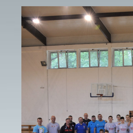
View
Larger
Image