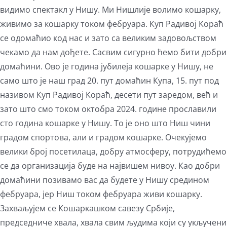
видимо спектакл у Нишу. Ми Нишлије волимо кошарку,
живимо за кошарку током фебруара. Куп Радивој Кораћ
се одомаћио код нас и зато са великим задовољством
чекамо да нам дођете. Сасвим сигурно ћемо бити добри
домаћини. Ово је година јубилеја кошарке у Нишу, не
само што је наш град 20. пут домаћин Купа, 15. пут под
називом Куп Радивој Кораћ, десети пут заредом, већ и
зато што смо током октобра 2024. године прославили
сто година кошарке у Нишу. То је оно што Ниш чини
градом спортова, али и градом кошарке. Очекујемо
велики број посетилаца, добру атмосферу, потрудићемо
се да организација буде на највишем нивоу. Као добри
домаћини позивамо вас да будете у Нишу средином
фебруара, јер Ниш током фебруара живи кошарку.
Захваљујем се Кошаркашком савезу Србије,
председниче хвала, хвала свим људима који су укључени