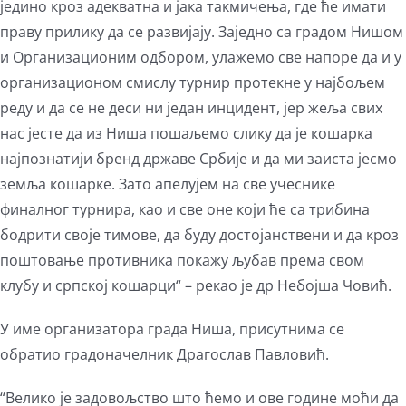
једино кроз адекватна и јака такмичења, где ће имати
праву прилику да се развијају. Заједно са градом Нишом
и Организационим одбором, улажемо све напоре да и у
организационом смислу турнир протекне у најбољем
реду и да се не деси ни један инцидент, јер жеља свих
нас јесте да из Ниша пошаљемо слику да је кошарка
најпознатији бренд државе Србије и да ми заиста јесмо
земља кошарке. Зато апелујем на све учеснике
финалног турнира, као и све оне који ће са трибина
бодрити своје тимове, да буду достојанствени и да кроз
поштовање противника покажу љубав према свом
клубу и српској кошарци“ – рекао је др Небојша Човић.
У име организатора града Ниша, присутнима се
обратиo градоначелник Драгослав Павловић.
“Велико је задовољство што ћемо и ове године моћи да