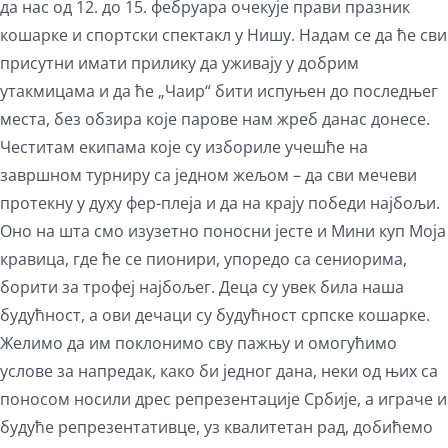
да нас од 12. до 15. фебруара очекује прави празник
кошарке и спортски спектакл у Нишу. Надам се да ће сви
присутни имати прилику да уживају у добрим
утакмицама и да ће „Чаир“ бити испуњен до последњег
места, без обзира које парове нам жреб данас донесе.
Честитам екипама које су избориле учешће на
завршном турниру са једном жељом – да сви мечеви
протекну у духу фер-плеја и да на крају победи најбољи.
Оно на шта смо изузетно поносни јесте и Мини куп Моја
кравица, где ће се пионири, упоредо са сениорима,
борити за трофеј најбољег. Деца су увек била наша
будућност, а ови дечаци су будућност српске кошарке.
Желимо да им поклонимо сву пажњу и омогућимо
услове за напредак, како би једног дана, неки од њих са
поносом носили дрес репрезентације Србије, а играче и
будуће репрезентативце, уз квалитетан рад, добићемо