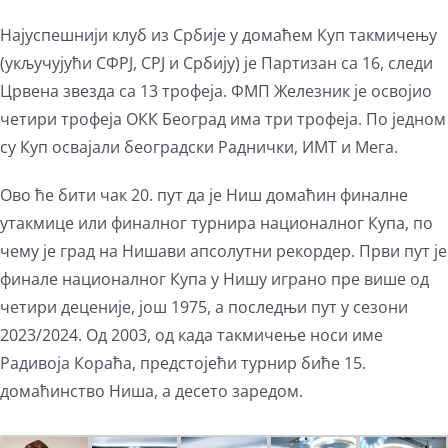
Најуспешнији клуб из Србије у домаћем Куп такмичењу
(укључујући СФРЈ, СРЈ и Србију) је Партизан са 16, следи
Црвена звезда са 13 трофеја. ФМП Железник је освојио
четири трофеја ОКК Београд има три трофеја. По једном
су Куп освајали београдски Раднички, ИМТ и Мега.
Ово ће бити чак 20. пут да је Ниш домаћин финалне
утакмице или финалног турнира националног Купа, по
чему је град на Нишави апсолутни рекордер. Први пут је
финале националног Купа у Нишу играно пре више од
четири деценије, још 1975, а последњи пут у сезони
2023/2024. Од 2003, од када такмичење носи име
Радивоја Кораћа, предстојећи турнир биће 15.
домаћинство Ниша, а десето заредом.