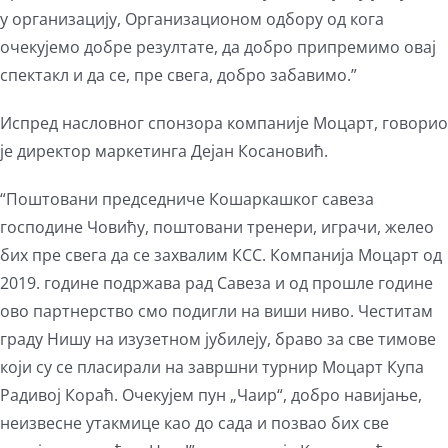
у организацију, Организационом одбору од кога
очекујемо добре резултате, да добро припремимо овај
спектакл и да се, пре свега, добро забавимо.”
Испред насловног спонзора компаније Моцарт, говорио
је директор маркетинга Дејан Косановић.
“Поштовани председниче Кошаркашког савеза
господине Човићу, поштовани тренери, играчи, желео
бих пре свега да се захвалим КСС. Компанија Моцарт од
2019. године подржава рад Савеза и од прошле године
ово партнерство смо подигли на виши ниво. Честитам
граду Нишу на изузетном јубилеју, браво за све тимове
који су се пласирали на завршни турнир Моцарт Купа
Радивој Кораћ. Очекујем пун „Чаир“, добро навијање,
неизвесне утакмице као до сада и позвао бих све