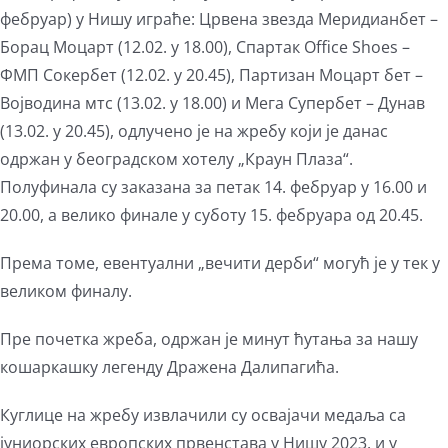
фебруар) у Нишу играће: Црвена звезда Меридианбет –
Борац Моцарт (12.02. у 18.00), Спартак Office Shoes –
ФМП Сокербет (12.02. у 20.45), Партизан Моцарт бет –
Војводина мтс (13.02. у 18.00) и Мега Супербет – Дунав
(13.02. у 20.45), одлучено је на жребу који је данас
одржан у београдском хотелу „Краун Плаза“.
Полуфинала су заказана за петак 14. фебруар у 16.00 и
20.00, а велико финале у суботу 15. фебруара од 20.45.
Према томе, евентуални „вечити дерби“ могућ је у тек у
великом финалу.
Пре почетка жреба, одржан је минут ћутања за нашу
кошаркашку легенду Дражена Далипагића.
Куглице на жребу извлачили су освајачи медаља са
јуниорских европских првенстава у Нишу 2023. и у