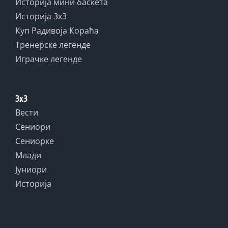
Историја мини баскета
Историја 3x3
Куп Радивоја Кораћа
Тренерске легенде
Играчке легенде
3x3
Вести
Сениори
Сениорке
Млади
Јуниори
Историја