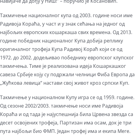
навијаче да дођу у Ниш!” – поручио је Косановић.
Такмичење националног купа од 2003. године носи име
Радивоја Кораћа, у част и у знак сећања на једног од
најбољих европских кошаркаша свих времена. Од 2013.
године победник националног Купа добија реплику
оригиналног трофеја Купа Радивој Кораћ који се од
1972. до 2002. додељивао победнику европског клупског
такмичења. Тиме је реализована идеја Кошаркашког
савеза Србије коју су подржали челници Фиба Европа да
„Жућкова левица“ настави свој живот кроз српски Куп.
Такмичење у националном Купу игра се од 1959. године.
Од сезоне 2002/2003. такмичење носи име Радивоја
Кораћа и од тада је најуспешнија била Црвена звезда са
десет освојених трофеја, Партизан има осам, док је три
пута најбољи био ФМП. Један трофеј има и екипа Меге.