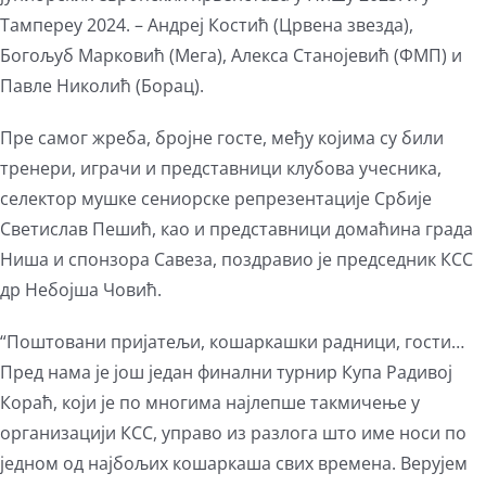
Тампереу 2024. – Андреј Костић (Црвена звезда),
Богољуб Марковић (Мега), Алекса Станојевић (ФМП) и
Павле Николић (Борац).
Пре самог жреба, бројне госте, међу којима су били
тренери, играчи и представници клубова учесника,
селектор мушке сениорске репрезентације Србије
Светислав Пешић, као и представници домаћина града
Ниша и спонзора Савеза, поздравио је председник КСС
др Небојша Човић.
“Поштовани пријатељи, кошаркашки радници, гости…
Пред нама је још један финални турнир Купа Радивој
Кораћ, који је по многима најлепше такмичење у
организацији КСС, управо из разлога што име носи по
једном од најбољих кошаркаша свих времена. Верујем