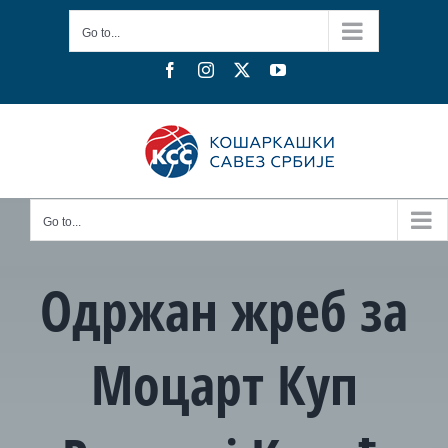
Skip
Go to...
to
content
Facebook
Instagram
X
YouTube
Go to...
Одржан жреб за
Моцарт Куп