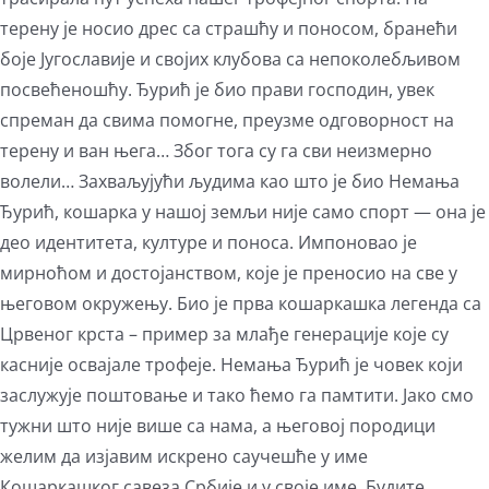
терену је носио дрес са страшћу и поносом, бранећи
боје Југославије и својих клубова са непоколебљивом
посвећеношћу. Ђурић је био прави господин, увек
спреман да свима помогне, преузме одговорност на
терену и ван њега… Због тога су га сви неизмерно
волели… Захваљујући људима као што је био Немања
Ђурић, кошарка у нашој земљи није само спорт — она је
део идентитета, културе и поноса. Импоновао је
мирноћом и достојанством, које је преносио на све у
његовом окружењу. Био је прва кошаркашка легенда са
Црвеног крста – пример за млађе генерације које су
касније освајале трофеје. Немања Ђурић је човек који
заслужује поштовање и тако ћемо га памтити. Јако смо
тужни што није више са нама, а његовој породици
желим да изјавим искрено саучешће у име
Кошаркашког савеза Србије и у своје име. Будите