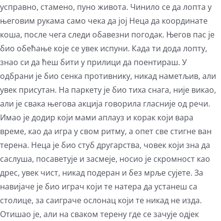
усправно, стамено, пуно живота. Чинило се да лопта у
његовим рукама само чека да јој Неца да координате
коша, после чега следи обавезни погодак. Његов пас је
био обећање које се увек испуни. Када ти дода лопту,
знао си да ћеш бити у прилици да поентираш. У
одбрани је био сенка противнику, никад наметљив, али
увек присутан. На паркету је био тиха снага, није викао,
али је свака његова акција говорила гласније од речи.
Имао је додир који мами аплауз и корак који вара
време, као да игра у свом ритму, а опет све стигне ван
терена. Неца је био стуб другарства, човек који зна да
саслуша, посаветује и засмеје, носио је скромност као
дрес, увек чист, никад подеран и без мрље сујете. За
навијаче је био играч који те натера да устанеш са
столице, за саиграче ослонац који те никад не изда.
Отишао је, али на сваком терену где се зачује одјек