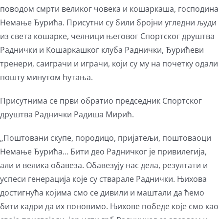
поводом смрти великог човека и кошаркаша, господина
Немање Ђурића. Присутни су били бројни угледни људи
из света кошарке, челници његовог Спортског друштва
Раднички и Кошаркашког клуба Раднички, Ђурићеви
тренери, саиграчи и играчи, који су му на почетку одали
пошту минутом ћутања.
Присутнима се први обратио председник Спортског
друштва Раднички Радиша Мирић.
„Поштовани скупе, породицо, пријатељи, поштоваоци
Немање Ђурића… Бити део Радничког је привилегија,
али и велика обавеза. Обавезују нас дела, резултати и
успеси генерација које су стварале Раднички. Њихова
достигнућа којима смо се дивили и маштали да ћемо
бити кадри да их поновимо. Њихове победе које смо као