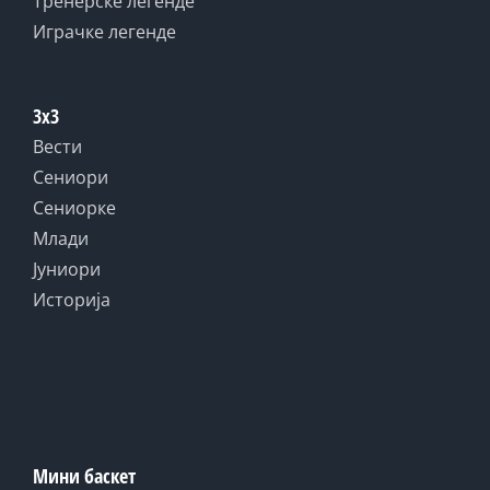
Тренерске легенде
Играчке легенде
3x3
Вести
Сениори
Сениорке
Млади
Јуниори
Историја
Мини баскет