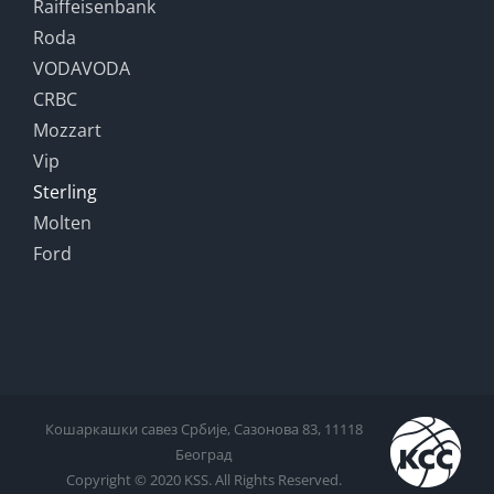
Raiffeisenbank
Roda
VODAVODA
CRBC
Mozzart
Vip
Sterling
Molten
Ford
Кошаркашки савез Србије, Сазонова 83, 11118
Београд
Copyright © 2020 KSS. All Rights Reserved.