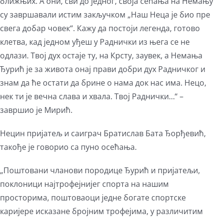
ближњих. А они, сви до једног, своја сећања на Немању
су завршавали истим закључком „Наш Неца је био пре
свега добар човек“. Кажу да постоји легенда, готово
клетва, кад једном уђеш у Раднички из њега се не
одлази. Твој дух остаје ту, на Крсту, заувек, а Немања
Ђурић је за живота онај прави добри дух Радничког и
знам да ће остати да брине о нама док нас има. Нецо,
нек ти је вечна слава и хвала. Твој Раднички…“ –
завршио је Мирић.
Нецин пријатељ и саиграч Братислав Бата Ђорђевић,
такође је говорио са пуно осећања.
„Поштовани чланови породице Ђурић и пријатељи,
поклоници најтрофејнијег спорта на нашим
просторима, поштоваоци једне богате спортске
каријере исказане бројним трофејима, у различитим