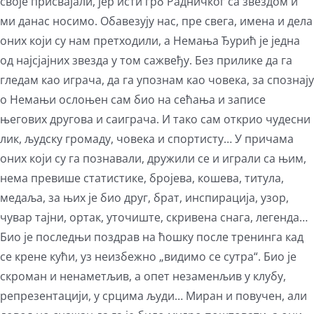
своје присвајали, јер исти грб Радничког са звездом и
ми данас носимо. Обавезују нас, пре свега, имена и дела
оних који су нам претходили, а Немања Ђурић је једна
од најсјајних звезда у том сажвеђу. Без прилике да га
гледам као играча, да га упознам као човека, за спознају
о Немањи ослоњен сам био на сећања и записе
његових другова и саиграча. И тако сам открио чудесни
лик, људску громаду, човека и спортисту… У причама
оних који су га познавали, дружили се и играли са њим,
нема превише статистике, бројева, кошева, титула,
медаља, за њих је био друг, брат, инспирација, узор,
чувар тајни, ортак, уточиште, скривена снага, легенда…
Био је последњи поздрав на ћошку после тренинга кад
се крене кући, уз неизбежно „видимо се сутра“. Био је
скроман и ненаметљив, а опет незаменљив у клубу,
репрезентацији, у срцима људи… Миран и повучен, али