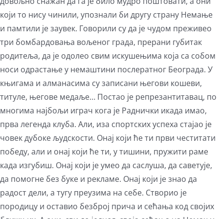
довољно снажан да га је било мудро поштовати, а они
који то нису чинили, упознали би другу страну Немање
и памтили је заувек. Говорили су да је чудом преживео
три бомбардовања вољеног града, прерани губитак
родитеља, да је одолео свим искушењима која са собом
носи одрастање у немаштини послератног Београда. У
књигама и алманасима су записани његови кошеви,
титуле, његове медаље… Постао је репрезантитавац, по
многима најбољи играч кога је Раднички икада имао,
прва легенда клуба. Али, иза спортских успеха стајао је
човек дубоке људскости. Онај који ће ти први честитати
победу, али и онај који ће ти, у тишини, пружити раме
када изгубиш. Онај који је умео да саслуша, да саветује,
да помогне без буке и рекламе. Онај који је знао да
радост дели, а тугу преузима на себе. Створио је
породицу и оставио безброј прича и сећања код својих