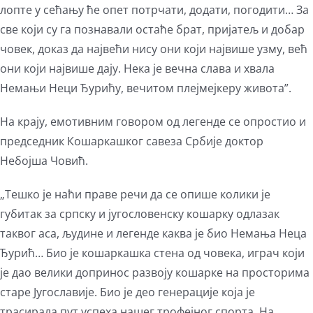
лопте у сећању ће опет потрчати, додати, погодити… За
све који су га познавали остаће брат, пријатељ и добар
човек, доказ да највећи нису они који највише узму, већ
они који највише дају. Нека је вечна слава и хвала
Немањи Неци Ђурићу, вечитом плејмејкеру живота”.
На крају, емотивним говором од легенде се опростио и
председник Кошаркашког савеза Србије доктор
Небојша Човић.
„Тешко је наћи праве речи да се опише колики је
губитак за српску и југословенску кошарку одлазак
таквог аса, људине и легенде каква је био Немања Неца
Ђурић… Био је кошаркашка стена од човека, играч који
је даo велики допринос развоју кошарке на просторима
старе Југославије. Био је део генерације која је
трасирала пут успеха нашег трофејног спорта. На