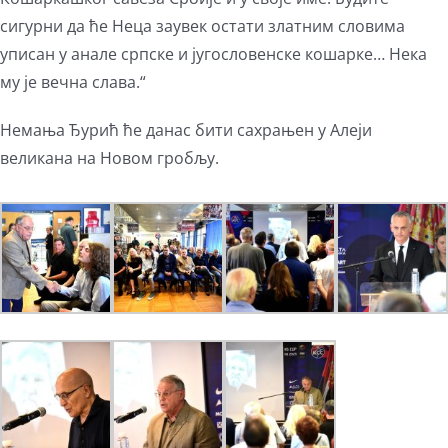
сигурни да ће Неца заувек остати златним словима
уписан у анале српске и југословенске кошарке… Нека
му је вечна слава.“
Немања Ђурић ће данас бити сахрањен у Алеји
великана на Новом гробљу.