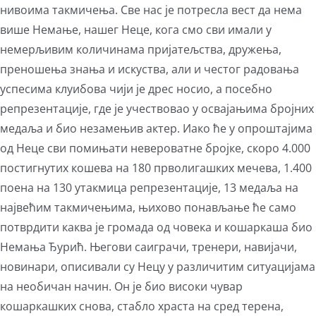
нивоима такмичења. Све нас је потресла вест да нема
више Немање, нашег Неце, кога смо сви имали у
немерљивим количинама пријатељства, дружења,
преношења знања и искуства, али и честог радовања
успесима клуибова чији је дрес носио, а посебно
репрезентације, где је учествовао у освајањима бројних
медаља и био незамењив актер. Иако ће у опроштајима
од Неце сви помињати невероватне бројке, скоро 4.000
постигнутих кошева на 180 прволигашких мечева, 1.400
поена на 130 утакмица репрезентације, 13 медаља на
највећим такмичењима, њихово понављање ће само
потврдити каква је громада од човека и кошаркаша био
Немања Ђурић. Његови саиграчи, тренери, навијачи,
новинари, описивали су Нецу у различитим ситуацијама
на необичан начин. Он је био високи чувар
кошаркашких снова, стабло храста на сред терена,