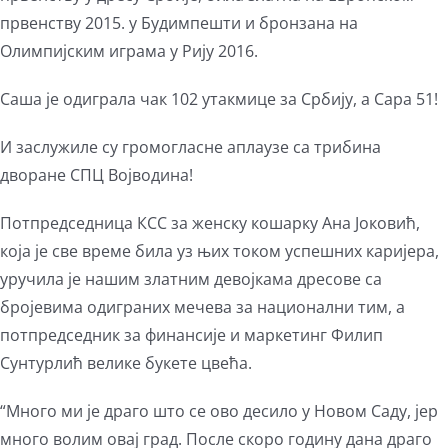
првенству 2015. у Будимпешти и бронзана на
Олимпијским играма у Рију 2016.
Саша је одиграла чак 102 утакмице за Србију, а Сара 51!
И заслужиле су громогласне аплаузе са трибина
дворане СПЦ Војводина!
Потпредседница КСС за женску кошарку Ана Јоковић,
која је све време била уз њих током успешних каријера,
уручила је нашим златним девојкама дресове са
бројевима одиграних мечева за национални тим, а
потпредседник за финансије и маркетинг Филип
Сунтурлић велике букете цвећа.
“Много ми је драго што се ово десило у Новом Саду, јер
много волим овај град. После скоро годину дана драго