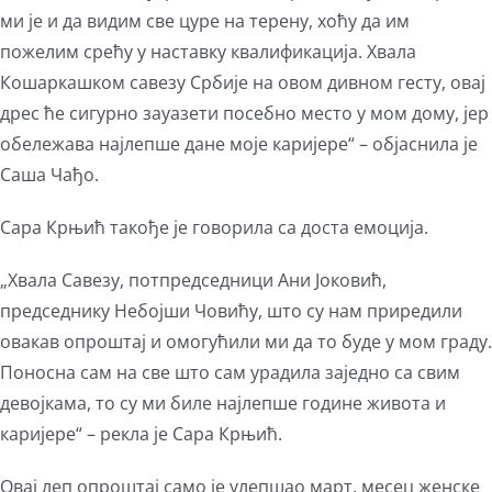
ми је и да видим све цуре на терену, хоћу да им
пожелим срећу у наставку квалификација. Хвала
Кошаркашком савезу Србије на овом дивном гесту, овај
дрес ће сигурно зауазети посебно место у мом дому, јер
обележава најлепше дане моје каријере“ – објаснила је
Саша Чађо.
Сара Крњић такође је говорила са доста емоција.
„Хвала Савезу, потпредседници Ани Јоковић,
председнику Небојши Човићу, што су нам приредили
овакав опроштај и омогућили ми да то буде у мом граду.
Поносна сам на све што сам урадила заједно са свим
девојкама, то су ми биле најлепше године живота и
каријере“ – рекла је Сара Крњић.
Овај леп опроштај само је улепшао март, месец женске