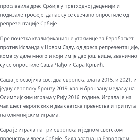
прославила дрес Србије у претходној деценији и
подизале трофеје, данас су се свечано опростиле од
репрезентације Србије.
Пре почетка квалификационе утакмице за Евробаскет
против Исланда у Новом Саду, од дреса репрезентације,
коме су дале много и који им је дао још више, званично
су се опростиле Саша Чађо и Сара Крњић.
Саша је освојила све, два европска злата 2015. и 2021. и
једну европску бронзу 2019, као и бронзану медаљу на
Олимпијским играма у Рију 2016. године. Играла је на
чак шест европских и два светска првенства и три пута
на олимпијским играма.
Сара је играла на три европска и једном светском
првенству у дресу Србије, била златна на Европском