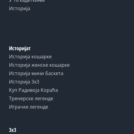
У 16 кадеткиње
Историја
Историјат
Историја кошарке
Историја женске кошарке
Историја мини баскета
Историја 3x3
Куп Радивоја Кораћа
Тренерске легенде
Играчке легенде
3x3