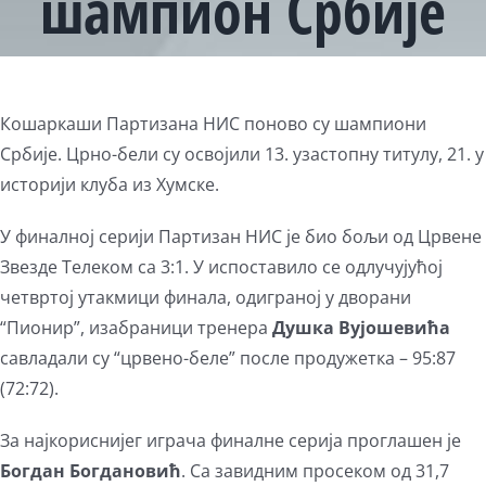
шампион Србије
Кошаркаши Партизана НИС поново су шампиони
Србије. Црно-бели су освојили 13. узастопну титулу, 21. у
историји клуба из Хумске.
У финалној серији Партизан НИС је био бољи од Црвене
Звезде Телеком са 3:1. У испоставило се одлучујућој
четвртој утакмици финала, одиграној у дворани
“Пионир”, изабраници тренера
Душка Вујошевића
савладали су “црвено-беле” после продужетка – 95:87
(72:72).
За најкориснијег играча финалне серија проглашен је
Богдан Богдановић
. Са завидним просеком од 31,7