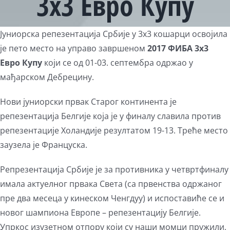
3х3 Евро Купу
View
Јуниорска репезентација Србије у 3х3 кошарци освојила
Larger
је пето место на управо завршеном
2017 ФИБА 3х3
Image
Евро Купу
који се од 01-03. септембра одржао у
мађарском Дебрецину.
Нови јуниорски првак Старог континента је
репезентација Белгије која је у финалу славила против
репезентације Холандије резултатом 19-13. Треће место
заузела је Француска.
Репрезентација Србије је за противника у четвртфиналу
имала актуелног првака Света (са првенства одржаног
пре два месеца у кинеском Ченгдуу) и испоставиће се и
новог шампиона Европе – репезентацију Белгије.
Упркос изузетном отпору који су наши момци пружили,