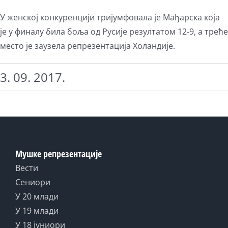
У женској конкуренцији тријумфовала је Мађарска која
је у финалу била боља од Русије резултатом 12-9, а треће
место је заузела репрезентација Холандије.
3. 09. 2017.
Мушке репрезентације
Вести
Сениори
У 20 млади
У 19 млади
У 18 јуниори