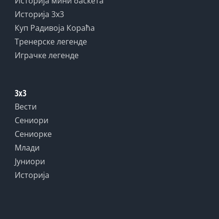
Историја мини баскета
Историја 3x3
Куп Радивоја Кораћа
Тренерске легенде
Играчке легенде
3x3
Вести
Сениори
Сениорке
Млади
Јуниори
Историја