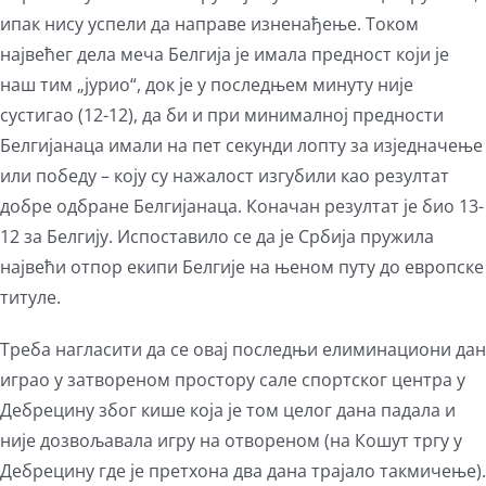
ипак нису успели да направе изненађење. Током
највећег дела меча Белгија је имала предност који је
наш тим „јурио“, док је у последњем минуту није
сустигао (12-12), да би и при минималној предности
Белгијанаца имали на пет секунди лопту за изједначење
или победу – коју су нажалост изгубили као резултат
добре одбране Белгијанаца. Коначан резултат је био 13-
12 за Белгију. Испоставило се да је Србија пружила
највећи отпор екипи Белгије на њеном путу до европске
титуле.
Треба нагласити да се овај последњи елиминациони дан
играо у затвореном простору сале спортског центра у
Дебрецину због кише која је том целог дана падала и
није дозвољавала игру на отвореном (на Кошут тргу у
Дебрецину где је претхона два дана трајало такмичење).