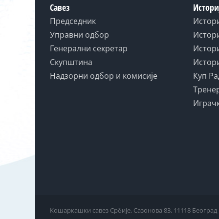
Савез
Истори
Председник
Истор
Управни одбор
Истори
Генерални секретар
Истори
Скупштина
Истори
Надзорни одбор и комисије
Куп Ра
Тренер
Играчк
Кошаркашки савез Србије, Сазонова 83, 11118 Београд