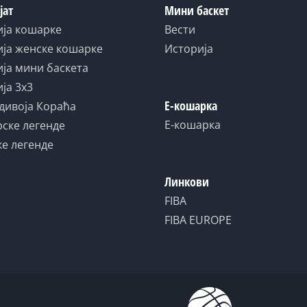
јат
Мини баскет
ија кошарке
Вести
ја женске кошарке
Историја
ја мини баскета
ја 3x3
Е-кошарка
дивоја Кораћа
Е-кошарка
ске легенде
е легенде
Линкови
FIBA
FIBA EUROPE