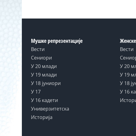
Мушке репрезентације
Женске
Вести
Вести
Сениори
Сенио
У 20 млади
У 20 м
У 19 млади
У 19 м
У 18 јуниори
У 18 ј
У 17
У 16 к
У 16 кадети
Истор
Универзитетска
Историја