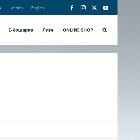
а
Latinica
English
Facebook
Instagram
X
YouTube
E-koшарка
Лиге
ONLINE SHOP