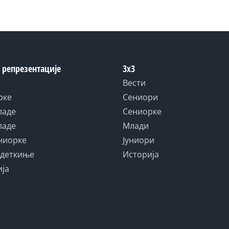
 репрезентације
3x3
Вести
рке
Сениори
ладе
Сениорке
ладе
Млади
униорке
Јуниори
адеткиње
Историја
ија