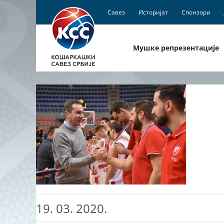
Skip
Савез
Историјат
Спонзори
to
content
Мушке репрезентације
19. 03. 2020.