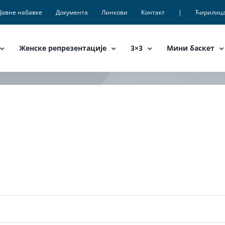
Јавне набавке
Документа
Линкови
Контакт
|
Ћирилиц
Женске репрезентације
3×3
Мини баскет