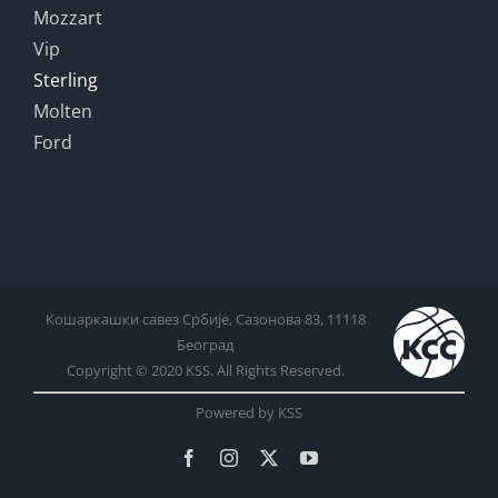
Mozzart
Vip
Sterling
Molten
Ford
Кошаркашки савез Србије, Сазонова 83, 11118
Београд
Copyright © 2020 KSS. All Rights Reserved.
Powered by KSS
Facebook
Instagram
X
YouTube