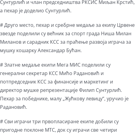
Сунтурлић и члан председништва РКСИС Миљан Крстић,
а пехар је доделио Сунтурлић.
# Друго место, пехар и сребрне медаље за екипу Црвене
звезде поделили су већник за спорт града Ниша Милан
Миланов и сарадник КСС за праћење развоја играча за
мушку кошарку Александар Бућан.
# Златне медаље екипи Мега МИС поделили су
генерални секретар КСС Мићо Радановић и
потпредседник КСС за финансије и маркетинг и
директор мушке репрезентације Филип Сунтурлић.
Пехар за победнике, малу „Жућкову левицу“, уручио је
Радановић.
# Сви играчи три првопласиране екипе добили су
пригодне поклоне МТС, док су играчи све четири