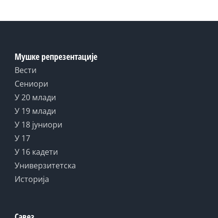
Мушке репрезентације
Вести
Сениори
У 20 млади
У 19 млади
У 18 јуниори
У 17
У 16 кадети
Универзитетска
Историја
Савез