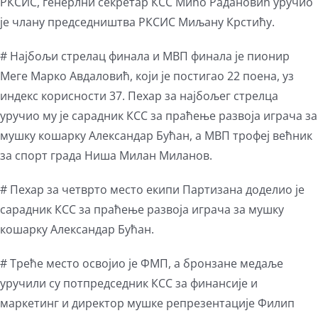
РКСИС, генерлни секретар КСС Мићо Радановић уручио
је члану председништва РКСИС Миљану Крстићу.
# Најбољи стрелац финала и МВП финала је пионир
Меге Марко Авдаловић, који је постигао 22 поена, уз
индекс корисности 37. Пехар за најбољег стрелца
уручио му је сарадник КСС за праћење развоја играча за
мушку кошарку Александар Бућан, а МВП трофеј већник
за спорт града Ниша Милан Миланов.
# Пехар за четврто место екипи Партизана доделио је
сарадник КСС за праћење развоја играча за мушку
кошарку Александар Бућан.
# Треће место освојио је ФМП, а бронзане медаље
уручили су потпредседник КСС за финансије и
маркетинг и директор мушке репрезентације Филип