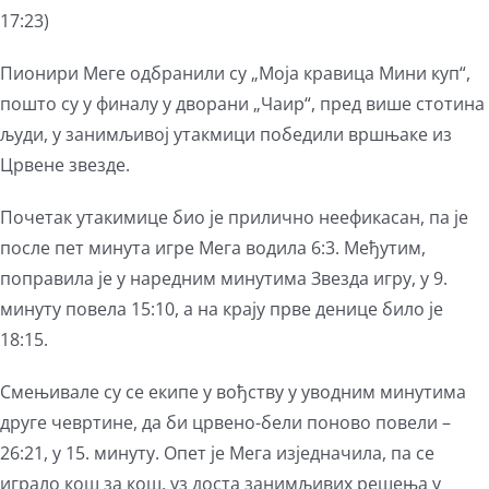
17:23)
Пионири Меге одбранили су „Моја кравица Мини куп“,
пошто су у финалу у дворани „Чаир“, пред више стотина
људи, у занимљивој утакмици победили вршњаке из
Црвене звезде.
Почетак утакимице био је прилично неефикасан, па је
после пет минута игре Мега водила 6:3. Међутим,
поправила је у наредним минутима Звезда игру, у 9.
минуту повела 15:10, а на крају прве денице било је
18:15.
Смењивале су се екипе у вођству у уводним минутима
друге чевртине, да би црвено-бели поново повели –
26:21, у 15. минуту. Опет је Мега изједначила, па се
играло кош за кош, уз доста занимљивих решења у