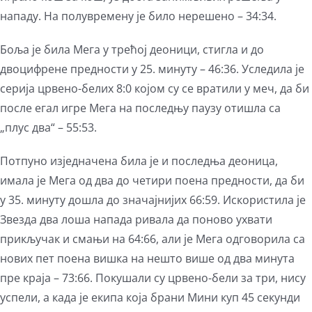
нападу. На полувремену је било нерешено – 34:34.
Боља је била Мега у трећој деоници, стигла и до
двоцифрене предности у 25. минуту – 46:36. Уследила је
серија црвено-белих 8:0 којом су се вратили у меч, да би
после егал игре Мега на последњу паузу отишла са
„плус два“ – 55:53.
Потпуно изједначена била је и последња деоница,
имала је Мега од два до четири поена предности, да би
у 35. минуту дошла до значајнијих 66:59. Искористила је
Звезда два лоша напада ривала да поново ухвати
прикључак и смањи на 64:66, али је Мега одговорила са
нових пет поена вишка на нешто више од два минута
пре краја – 73:66. Покушали су црвено-бели за три, нису
успели, а када је екипа која брани Мини куп 45 секунди