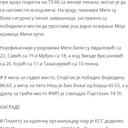
пре краја подигла на 73:66 са линије пенала, могао је да
се наговести исход меча. На крају, пионири Меге су
били сигурни у пенал завршници, заслужено су
победили и могли да прославе још једно освајање Моја
кравица Мини купа.
Најефикаснији у редовима Меге били су Авдаловић са
22, Савић са 19 и Мрђен са 18, а код Звезде Вуксановић
са 20, Којић са 11 и Танасијевић са 10 поена.
# У мечу за седмо место, Спартак је победио Војводину
86:63, у мечу за пето Ниш је био бољи од Борца 65:53, а у
дуелу за треће место ФМП је савладао Партизан 74:70.
НАГРАДЕ
# Плакету за одличну организацију коју је КСС доделио