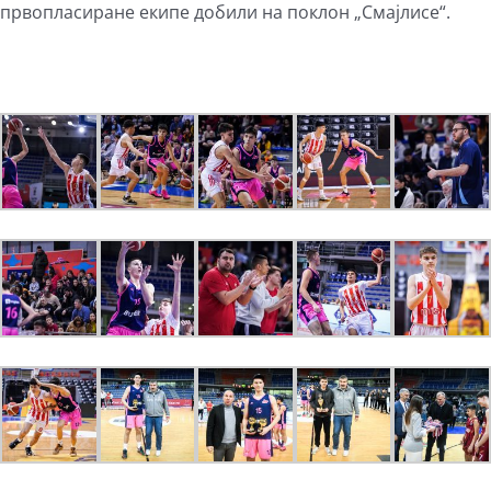
првопласиране екипе добили на поклон „Смајлисе“.