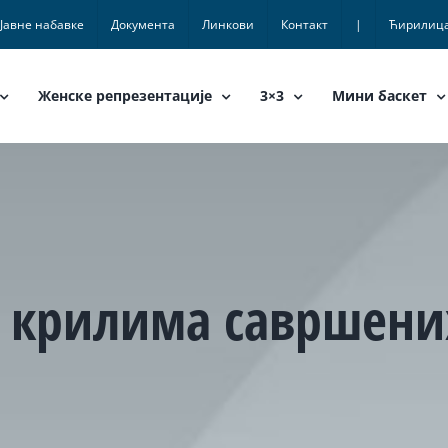
Јавне набавке
Документа
Линкови
Контакт
|
Ћирилиц
Женске репрезентације
3×3
Мини баскет
 крилима савршени