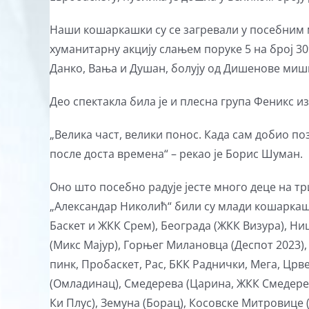
Наши кошаркашки су се загревали у посебним 
хуманитарну акцију слањем поруке 5 на број 3
Данко, Вања и Душан, болују од Дишенове мишић
Део спектакла била је и плесна група Феникс и
„Велика част, велики понос. Када сам добио поз
после доста времена“ – рекао је Борис Шуман.
Оно што посебно радује јесте много деце на тр
„Александар Николић“ били су млади кошаркаши
Баскет и ЖКК Срем), Београда (ЖКК Визура), Ни
(Микс Мајур), Горњег Милановца (Деспот 2023)
пинк, Пробаскет, Рас, БКК Раднички, Мега, Црв
(Омладинац), Смедерева (Царина, ЖКК Смедерев
Ки Плус), Земуна (Борац), Косовске Митровице (