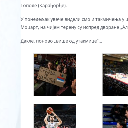
Тополе (Карађорђе).
У понедељак увече видели смо и такмичења у ш
Моцарт, на чијем терену су испред дворане „Ал
Дакле, поново „више од утакмице“…