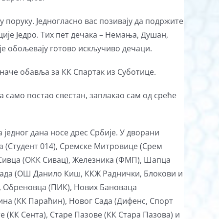
поруку. Једногласно вас позивају да подржите
је Једро. Тих пет дечака – Немања, Душан,
оје обољевају готово искључиво дечаци.
иначе обавља за КК Спартак из Суботице.
да само постао свестан, заплакао сам од среће
 једног дана носе дрес Србије. У дворани
а (Студент 014), Сремске Митровице (Срем
, Сивца (ОКК Сивац), Железника (ФМП), Шапца
града (ОШ Данило Киш, ККЖ Раднички, Блокови и
), Обреновца (ПИК), Нових Бановаца
ина (КК Параћин), Новог Сада (Дифенс, Спорт
е (КК Сента), Старе Пазове (КК Стара Пазова) и