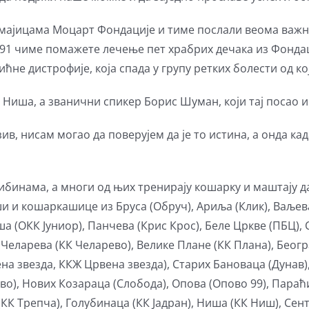
мајицама Моцарт Фондације и тиме послали веома важну 
091 чиме помажете лечење пет храбрих дечака из Фондаци
не дистрофије, која спада у групу ретких болести од к
з Ниша, а званични спикер Борис Шуман, који тај посао 
ив, нисам могао да поверујем да је то истина, а онда ка
ибинама, а многи од њих тренирају кошарку и маштају да
 и кошаркашице из Бруса (Обруч), Ариља (Клик), Ваљев
ша (ОКК Јуниор), Панчева (Крис Крос), Беле Цркве (ПБЦ)
, Челарева (КК Челарево), Велике Плане (КК Плана), Бео
ена звезда, ККЖ Црвена звезда), Старих Бановаца (Дунав
о), Нових Козараца (Слобода), Опова (Опово 99), Параћ
КК Трепча), Голубинаца (КК Јадран), Ниша (КК Ниш), Сент