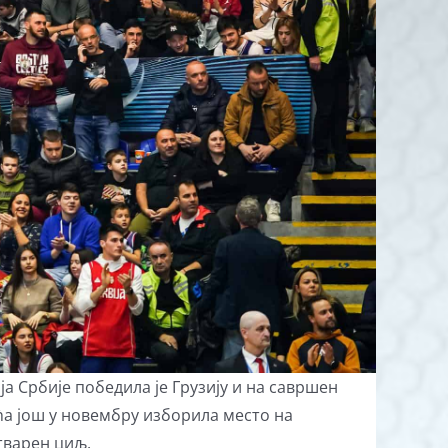
 Србије победила је Грузију и на савршен
ћа још у новембру изборила место на
тварен циљ.