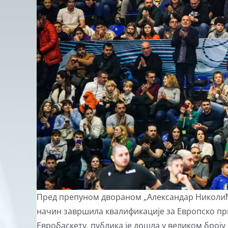
Пред препуном двораном „Александар Николић“,
начин завршила квалификације за Европско прв
Евробаскету, публика је дошла у великом броју