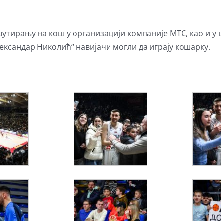
утирању на кош у организацији компаније МТС, као и у 
ександар Николић“ навијачи могли да играју кошарку.