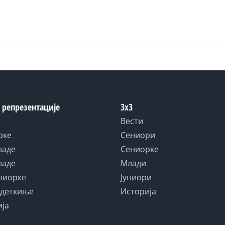
 репрезентације
3x3
Вести
рке
Сениори
ладе
Сениорке
ладе
Млади
униорке
Јуниори
адеткиње
Историја
ија