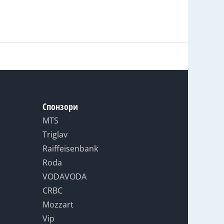
Спонзори
MTS
Triglav
Raiffeisenbank
Roda
VODAVODA
CRBC
Mozzart
Vip