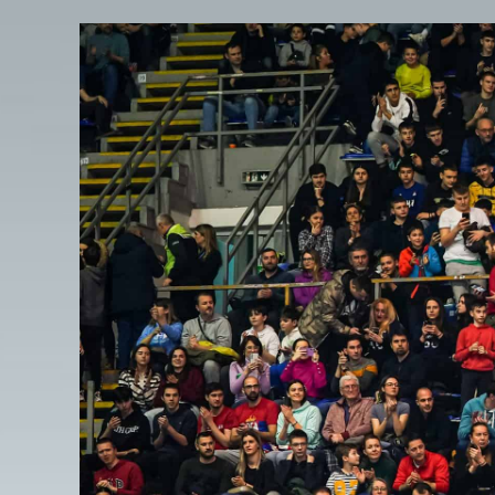
View
Larger
Image