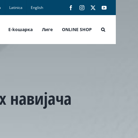
а
Latinica
English
Facebook
Instagram
X
YouTube
E-koшарка
Лиге
ONLINE SHOP
х навијача