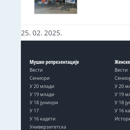
25. 02. 2025.
Мушке репрезентације
Женске
Вести
Вести
Сениори
Сенио
У 20 млади
У 20 м
У 19 млади
У 19 м
У 18 јуниори
У 18 ј
У 17
У 16 к
У 16 кадети
Истор
Универзитетска