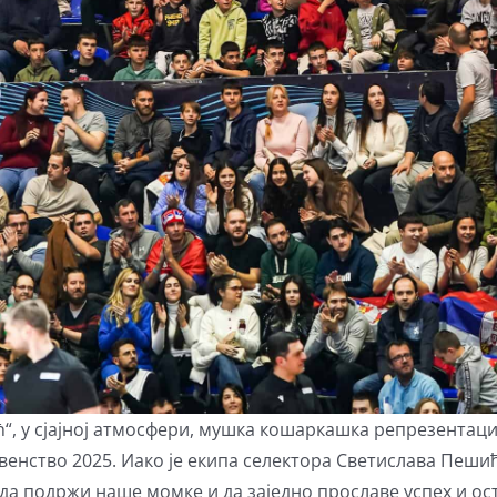
 у сјајној атмосфери, мушка кошаркашка репрезентација
енство 2025. Иако је екипа селектора Светислава Пеши
 да подржи наше момке и да заједно прославе успех и ос