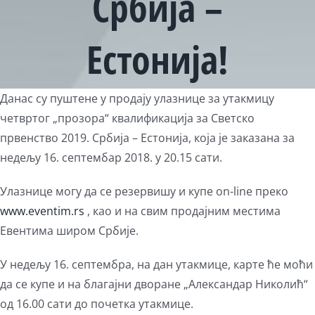
Србија –
Естонија!
View
Данас су пуштене у продају улазнице за утакмицу
Larger
четвртог „прозора“ квалификација за Светско
Image
првенство 2019. Србија – Естонија, која је заказана за
недељу 16. септембар 2018. у 20.15 сати.
Улазнице могу да се резервишу и купе on-line преко
www.eventim.rs
, као и на свим продајним местима
Евентима широм Србије.
У недељу 16. септембра, на дан утакмице, карте ће моћи
да се купе и на благајни дворане „Александар Николић“
од 16.00 сати до почетка утакмице.