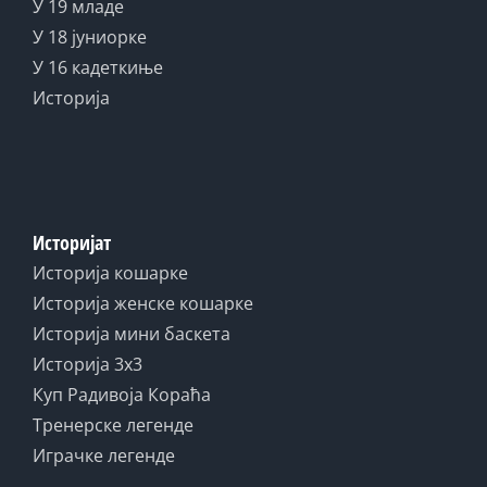
У 19 младе
У 18 јуниорке
У 16 кадеткиње
Историја
Историјат
Историја кошарке
Историја женске кошарке
Историја мини баскета
Историја 3x3
Куп Радивоја Кораћа
Тренерске легенде
Играчке легенде