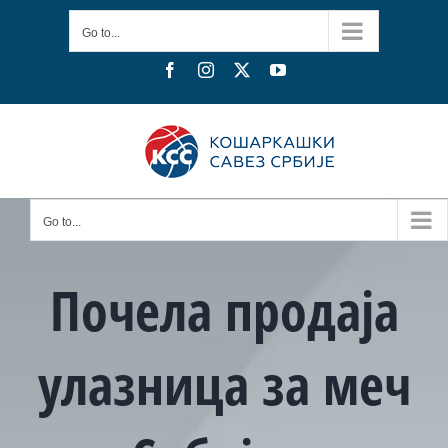
Skip
Go to...
to
content
Facebook
Instagram
X
YouTube
Go to...
Почела продаја
улазница за меч