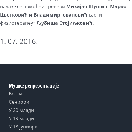
налазе се помоћни тренери
Михајло Шушић, Марко
Цветковић и Владимир Јовановић
као и
физиотерапеут
Љубиша Стојиљковић.
1. 07. 2016.
Мушке репрезентације
Вести
Сениори
У 20 млади
У 19 млади
У 18 јуниори