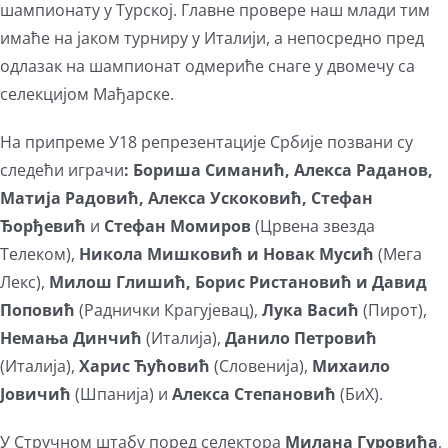
шампионату у Турској. Главне провере наш млади тим
имаће на јаком турниру у Италији, а непосредно пред
одлазак на шампионат одмериће снаге у двомечу са
селекцијом Мађарске.
На припреме У18 репрезентације Србије позвани су
следећи играчи
: Бориша Симанић, Алекса Раданов,
Матија Радовић, Алекса Ускоковић, Стефан
Ђорђевић
и
Стефан Момиров
(Црвена звезда
Телеком),
Никола Мишковић и Новак Мусић
(Мега
Лекс),
Милош Глишић, Борис Ристановић и Давид
Поповић
(Раднички Крагујевац),
Лука Васић
(Пирот),
Немања Динчић
(Италија),
Данило Петровић
(Италија),
Харис Ћућовић
(Словенија),
Михаило
Јовичић
(Шпанија) и
Алекса Степановић
(БиХ).
У Стручном штабу поред селектора
Милана Гуровића
,