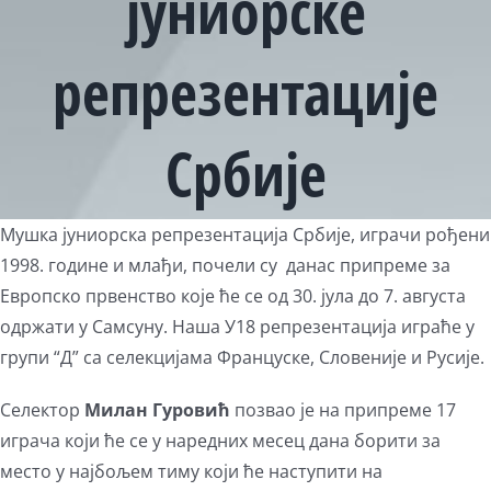
јуниорске
репрезентације
Србије
View
Мушка јуниорска репрезентација Србије, играчи рођени
Larger
1998. године и млађи, почели су данас припреме за
Image
Европско првенство које ће се од 30. јула до 7. августа
одржати у Самсуну. Наша У18 репрезентација играће у
групи “Д” са селекцијама Француске, Словеније и Русије.
Селектор
Милан Гуровић
позвао је на припреме 17
играча који ће се у наредних месец дана борити за
место у најбољем тиму који ће наступити на