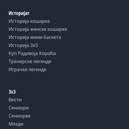
Историјат
Историја кошарке
Историја женске кошарке
Историја мини баскета
Историја 3x3
Куп Радивоја Кораћа
Тренерске легенде
Играчке легенде
3x3
Вести
Сениори
Сениорке
Млади