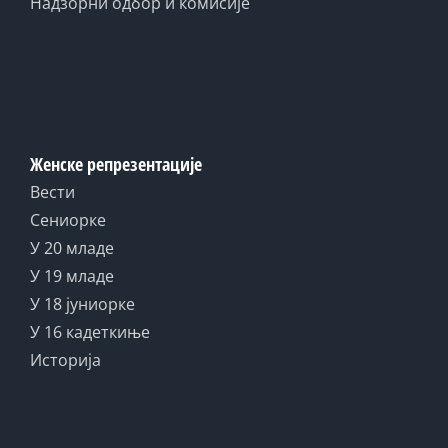
Надзорни одбор и комисије
Женске репрезентације
Вести
Сениорке
У 20 младе
У 19 младе
У 18 јуниорке
У 16 кадеткиње
Историја