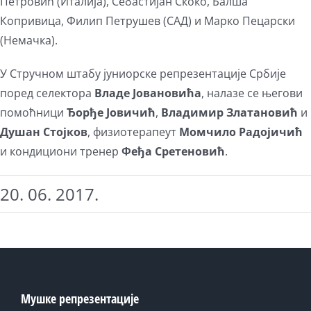
Петровић (Италија), Себастијан Скоко, Балша
Копривица, Филип Петрушев (САД) и Марко Пецарски
(Немачка).
У Стручном штабу јуниорске репрезентације Србије
поред селектора
Владе Јовановића
, налазе се његови
помоћници
Ђорђе Јовичић
,
Владимир Златановић
и
Душан Стојков
, физиотерапеут
Момчило Радојичић
и кондициони тренер
Феђа Сретеновић
.
20. 06. 2017.
Мушке репрезентације