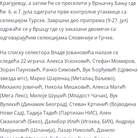
Крагујевцу, а затим ће се преселити у Врњачку Бању где
ће 6. и 7. јула одиграти прве контролне утакмице са
селекцијом Турске. Завршни део припрема (9-27. јул)
одржаће се у Вршцу где су заказани двомечи са
одговарајућим селекцијама Словеније и Грчке.
На списку селектора Владе Јовановића налазе се
следећa 22 играча: Алекса Ускоковић, Стефан Момиров,
Зоран Пауновић, Ранко Симовић, Вук Ђорђевић (Црвена
звезда мтс), Марко Шаренац (Металац Ваљево),
Михаило Јовичић, Никола Мишковић, Алекса Матић
(Мега Лекс), Милоје Шушић (Младост Чачак), Вук
Вуликић (Динамик Београд), Стеван Кртинић (Војводина
Нови Сад), Тадија Тадић (Партизан НИС), Ален
Смаилагић (Беко), Далибор Илић (Игокеа, БИХ), Андрија
Марјановић (Шпанија), Лазар Николић, Данило