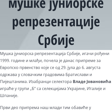
мушке јуниорске
репрезентације
Србије
View
Мушка јуниорска репрезентација Србије, игачи рођени
Larger
1999. године и млађи, почела је данас припреме за
Image
Европско првенство које се од 29. јула до 6. августа
одржава у словачким градовима Братислави и
Пијештанима. Изабранци селектора
Владе Јовановића
играће у групи „Б“ са селекцијама Украјине, Италије и
Шпаније.
Први део припрема наш млади тим обавиће у