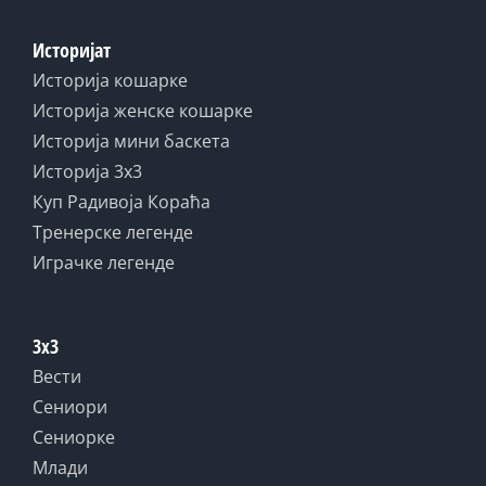
Историјат
Историја кошарке
Историја женске кошарке
Историја мини баскета
Историја 3x3
Куп Радивоја Кораћа
Тренерске легенде
Играчке легенде
3x3
Вести
Сениори
Сениорке
Млади