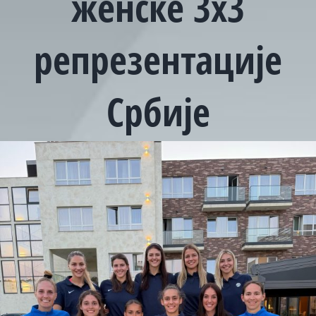
женске 3х3
репрезентације
Србије
View
Larger
Image