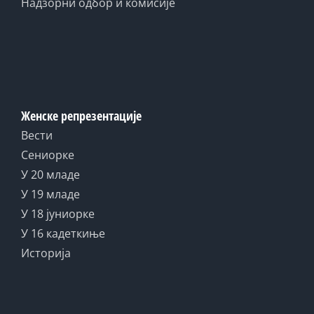
Надзорни одбор и комисије
Женске репрезентације
Вести
Сениорке
У 20 младе
У 19 младе
У 18 јуниорке
У 16 кадеткиње
Историја