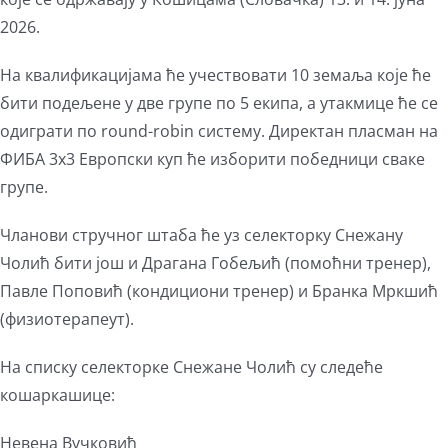
2026.
На квалификацијама ће учествовати 10 земаља које ће
бити подељене у две групе по 5 екипа, а утакмице ће се
одиграти по round-robin систему. Директан пласман на
ФИБА 3х3 Европски куп ће изборити победници сваке
групе.
Чланови стручног штаба ће уз селекторку Снежану
Чолић бити још и Драгана Гобељић (помоћни тренер),
Павле Поповић (кондициони тренер) и Бранка Мркшић
(физиотерапеут).
На списку селекторке Снежане Чолић су следеће
кошаркашице:
Невена Вучковић