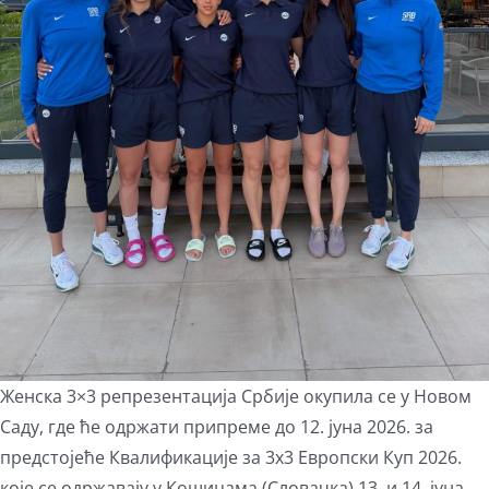
Женска 3×3 репрезентација Србије окупила се у Новом
Саду, где ће одржати припреме до 12. јуна 2026. за
предстојеће Квалификације за 3х3 Европски Куп 2026.
које се одржавају у Кошицама (Словачка) 13. и 14. јуна