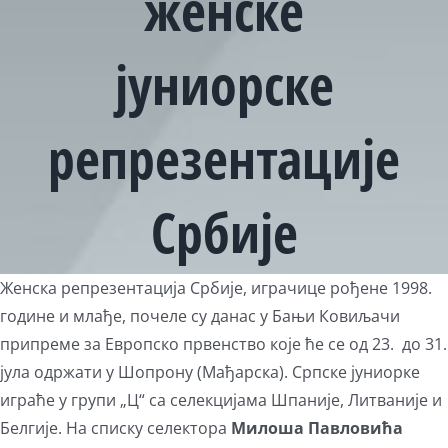
женске
јуниорске
репрезентације
Србије
View
Женска репрезентација Србије, играчице рођене 1998.
Larger
године и млађе, почеле су данас у Бањи Ковиљачи
Image
припреме за Европско првенство које ће се од 23. до 31.
јула одржати у Шопрону (Мађарска). Српске јуниорке
играће у групи „Ц“ са селекцијама Шпаније, Литваније и
Белгије. На списку селектора
Милоша Павловића