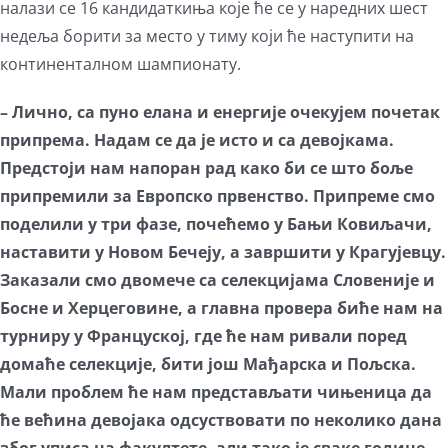
налази се 16 кандидаткиња које ће се у наредних шест
недеља борити за место у тиму који ће наступити на
континенталном шампионату.
– Лично, са пуно елана и енергије очекујем почетак
припрема. Надам се да је исто и са девојкама.
Предстоји нам напоран рад како би се што боље
припремили за Европско првенство. Припреме смо
поделили у три фазе, почећемо у Бањи Ковиљачи,
наставити у Новом Бечеју, а завршити у Крагујевцу.
Заказали смо двомече са селекцијама Словеније и
Босне и Херцеговине, а главна провера биће нам на
турниру у Француској, где ће нам ривали поред
домаће селекције, бити још Мађарска и Пољска.
Мали проблем ће нам представљати чињеница да
ће већина девојака одсуствовати по неколико дана