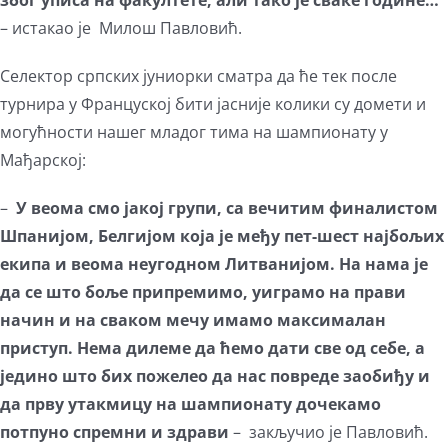
због уписа на факултете, али тако је сваке године…
– истакао је Милош Павловић.
Селектор српских јуниорки сматра да ће тек после
турнира у Француској бити јасније колики су домети и
могућности нашег младог тима на шампионату у
Мађарској:
–
У веома смо јакој групи, са вечитим финалистом
Шпанијом, Белгијом која је међу пет-шест најбољих
екипа и веома неугодном Литванијом. На нама је
да се што боље припремимо, уиграмо на прави
начин и на сваком мечу имамо максималан
приступ. Нема дилеме да ћемо дати све од себе, а
једино што бих пожелео да нас повреде заобиђу и
да прву утакмицу на шампионату дочекамо
потпуно спремни и здрави
– закључио је Павловић.