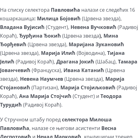
На списку селектора
Павловића
налази се следећих 16
кошаркашица
: Милица Бојовић
(Црвена звезда),
Владана Вујисић
(Студент),
Невена Вучковић
(Радивој
Кораћ),
Ђурђина Ђокић
(Црвена звезда
), Мина
Ђорђевић
(Црвена звезда),
Маријана Зукановић
(Црвена звезда),
Марија Илић
(Војводина),
Тијана
Јелић
(Радивој Кораћ),
Драгана Јокић
(Шабац),
Тамара
Јованчевић
(Француска),
Ивана Катанић
(Црвена
звезда),
Невена Наумчев
(Црвена звезда),
Марија
Стојановић
(Партизан),
Марија Стојиљковић
(Радивој
Кораћ),
Ана Марија Стојчић
(Студент) и
Теодора
Турудић
(Радивој Кораћ).
У Стручном штабу поред
селектора Милоша
Павловића
, налазе се његови асистенти
Весна
Деспотовић
и
Ненад Марковић,
кондициони тренер