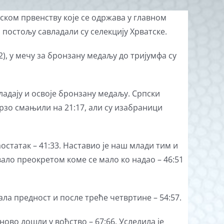
пском првенству које се одржава у главном
постољу савладали су селекцију Хрватске.
2), у мечу за бронзану медаљу до тријумфа су
ладају и освоје бронзану медаљу. Српски
брзо смањили на 21:17, али су изабраници
статак – 41:33. Наставио је наш млади тим и
ало преокретом коме се мало ко надао – 46:51
ала предност и после треће четвртине – 54:57.
ово дошли у вођство – 67:66. Уследила је