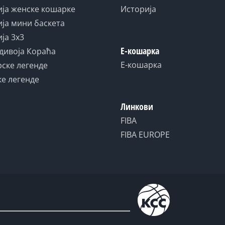
ја женске кошарке
Историја
ја мини баскета
ја 3x3
Е-кошарка
дивоја Кораћа
Е-кошарка
ске легенде
е легенде
Линкови
FIBA
FIBA EUROPE