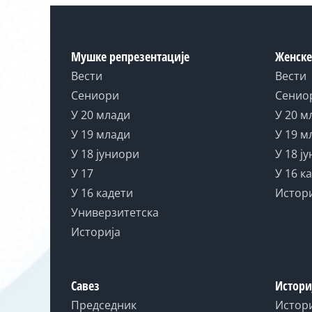
Мушке репрезентације
Женске
Вести
Вести
Сениори
Сенио
У 20 млади
У 20 м
У 19 млади
У 19 м
У 18 јуниори
У 18 ј
У 17
У 16 к
У 16 кадети
Истор
Универзитетска
Историја
Савез
Истори
Председник
Истор