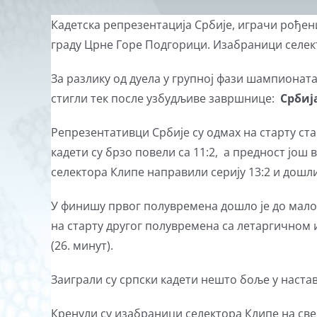
View
Кадетска репрезентација Србије, играчи рођени
Larger
граду Црне Горе Подгорици. Изабраници селе
Image
За разлику од дуела у групној фази шампионата 
стигли тек после узбудљиве завршнице:
Србија
Репрезентативци Србије су одмах на старту ста
кадети су брзо повели са 11:2, а предност још 
селектора Клипе направили серију 13:2 и дошли 
У финишу првог полувремена дошло је до малог
на старту другог полувремена са летаргичном 
(26. минут).
Заиграли су српски кадети нешто боље у наставк
Кренули су изабраници селектора Клипе на све 