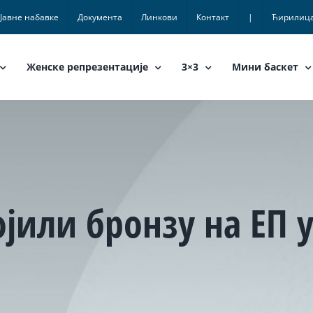
Јавне набавке
Документа
Линкови
Контакт
|
Ћирилиц
Женске репрезентације
3×3
Мини баскет
ојили бронзу на ЕП 