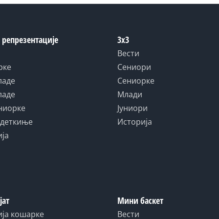
 репрезентације
3x3
Вести
рке
Сениори
ладе
Сениорке
ладе
Млади
униорке
Јуниори
адеткиње
Историја
ија
јат
Мини баскет
ија кошарке
Вести