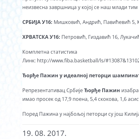
неизвесна завршница у којој се наш млади тим
СРБИЈА У16:
Мишковић, Андрић, Павићевић 5, Ка
ХРВАТСКА У16:
Петровић, Гиздавић 16, Лукачић
Комплетна статистика
Линк: http://www.fiba.basketball/ls/#13087&1310
Ђорђе Пажин у идеалној петорци шампина
Репрезентативац Србије
Ђорђе Пажин
изабран
имао просек од 17,9 поена, 5,4 скокова, 1,6 аси
Поред Пажина у најбољој петорци су још Килија
19. 08. 2017.