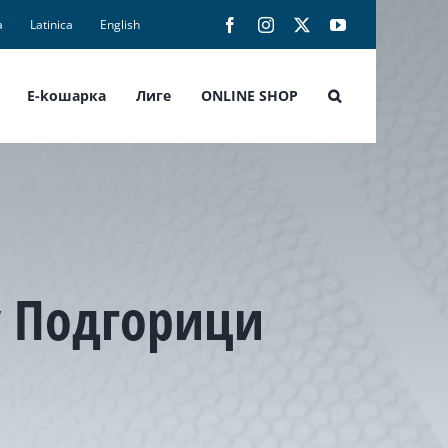
а
Latinica
English
Facebook
Instagram
X
YouTube
E-koшарка
Лиге
ONLINE SHOP
у Подгорици