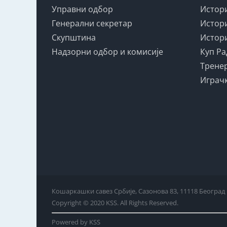
Управни одбор
Истори
Генерални секретар
Истори
Скупштина
Истори
Надзорни одбор и комисије
Куп Ра
Тренер
Играчк
Кошаркашки савез Србије, Сазонова 83, 11118 Београд
Copyright © 2020 KSS. All Rights Reserved.
Powered by KSS