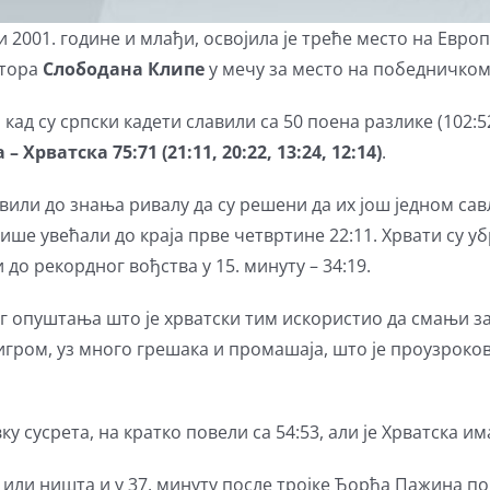
 2001. године и млађи, освојила је треће место на Евро
ктора
Слободана Клипе
у мечу за место на победничком 
кад су српски кадети славили са 50 поена разлике (102:5
 – Хрватска 75:71 (21:11, 20:22, 13:24, 1
2:14)
.
вили до знања ривалу да су решени да их још једном сав
више увећали до краја прве четвртине 22:11. Хрвати су у
до рекордног вођства у 15. минуту – 34:19.
 опуштања што је хрватски тим искористио да смањи зао
игром, уз много грешака и промашаја, што је проузроков
у сусрета, на кратко повели са 54:53, али је Хрватска им
или ништа и у 37. минуту после тројке Ђорђа Пажина пон