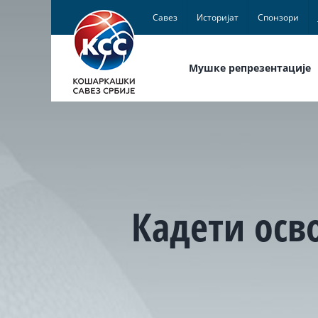
Skip
Савез
Историјат
Спонзори
to
content
Мушке репрезентације
Кадети осв