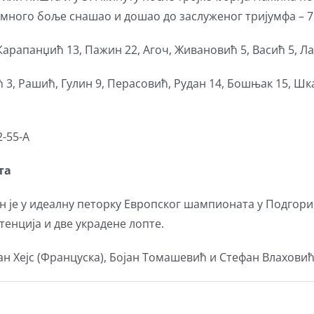
 много боље снашао и дошао до заслуженог тријумфа – 7
рапанџић 13, Пажин 22, Агоч, Живановић 5, Васић 5, Ла
 3, Рашић, Гулин 9, Перасовић, Рудан 14, Бошњак 15, Ш
2-55-A
та
 је у идеалну петорку Европског шампионата у Подгори
стенција и две украдене лопте.
н Хејс (Француска), Бојан Томашевић и Стефан Влаховић 