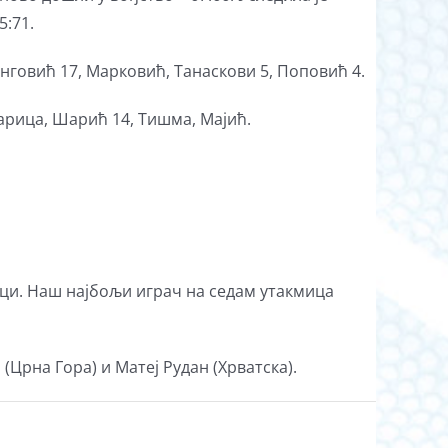
5:71.
нговић 17, Марковић, Танаскови 5, Поповић 4.
карица, Шарић 14, Тишма, Мајић.
ци. Наш најбољи играч на седам утакмица
(Црна Гора) и Матеј Рудан (Хрватска).