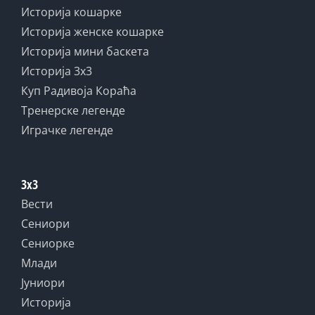
Историја кошарке
Историја женске кошарке
Историја мини баскета
Историја 3x3
Куп Радивоја Кораћа
Тренерске легенде
Играчке легенде
3x3
Вести
Сениори
Сениорке
Млади
Јуниори
Историја