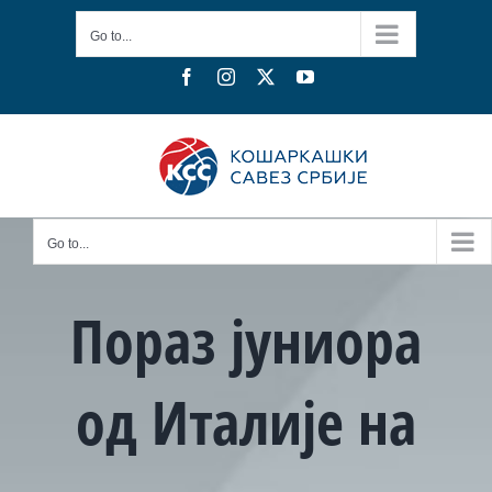
Skip
Go to...
to
content
Facebook
Instagram
X
YouTube
Go to...
Пораз јуниора
од Италије на