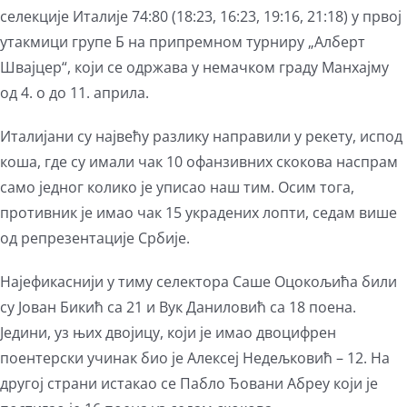
селекције Италије 74:80 (18:23, 16:23, 19:16, 21:18) у првој
утакмици групе Б на припремном турниру „Алберт
Швајцер“, који се одржава у немачком граду Манхајму
од 4. о до 11. априла.
Италијани су највећу разлику направили у рекету, испод
коша, где су имали чак 10 офанзивних скокова наспрам
само једног колико је уписао наш тим. Осим тога,
противник је имао чак 15 украдених лопти, седам више
од репрезентације Србије.
Најефикаснији у тиму селектора Саше Оцокољића били
су Јован Бикић са 21 и Вук Даниловић са 18 поена.
Једини, уз њих двојицу, који је имао двоцифрен
поентерски учинак био је Алексеј Недељковић – 12. На
другој страни истакао се Пабло Ђовани Абреу који је