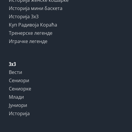
Историја женске кошарке
Историја мини баскета
Историја 3x3
Куп Радивоја Кораћа
Тренерске легенде
Играчке легенде
3x3
Вести
Сениори
Сениорке
Млади
Јуниори
Историја