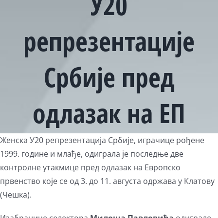
У20
репрезентације
Србије пред
одлазак на ЕП
View
Женска У20 репрезентација Србије, играчице рођене
Larger
1999. године и млађе, одиграла је последње две
Image
контролне утакмице пред одлазак на Европско
првенство које се од 3. до 11. августа одржава у Клатову
(Чешка).