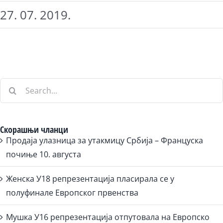
27. 07. 2019.
Search
for:
Скорашњи чланци
Продаја улазница за утакмицу Србија – Француска
почиње 10. августа
Женска У18 репрезентација пласирала се у
полуфинале Европског првенства
Мушка У16 репрезентација отпутовала на Европско