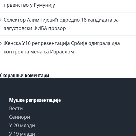
првенство у Румунију
Селектор Алимпијевић одредио 18 кандидата за
августовски ФИБА прозор
Женска У16 репрезентација Србије одиграла два
контролна меча са Израелом
Скорашњи коментари
Мушке репрезентације
Вести
Сениори
У 20 млади
У 19 млади