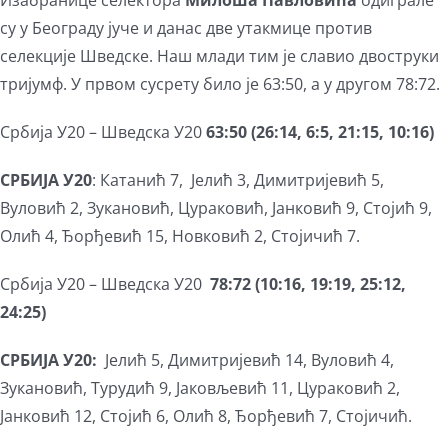
Изабранице селектора
Милоша Павловића
одиграле
су у Београду јуче и данас две утакмице против
селекције Шведске. Наш млади тим је славио двоструки
тријумф. У првом сусрету било је 63:50, а у другом 78:72.
Србија У20 – Шведска У20
63:50 (26:14, 6:5, 21:15, 10:16)
СРБИЈА У20
: Катанић 7, Јелић 3, Димитријевић 5,
Вуловић 2, Зукановић, Цураковић, Јанковић 9, Стојић 9,
Олић 4, Ђорђевић 15, Новковић 2, Стојичић 7.
Србија У20 – Шведска У20
78:72 (10:16, 19:19, 25:12,
24:25)
СРБИЈА У20:
Јелић 5, Димитријевић 14, Вуловић 4,
Зукановић, Турудић 9, Јаковљевић 11, Цураковић 2,
Јанковић 12, Стојић 6, Олић 8, Ђорђевић 7, Стојичић.