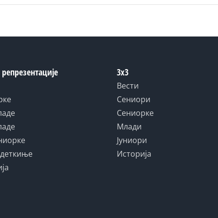
 репрезентације
3x3
Вести
рке
Сениори
ладе
Сениорке
ладе
Млади
униорке
Јуниори
адеткиње
Историја
ија