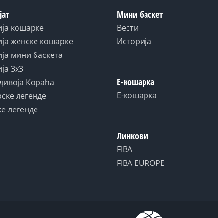
јат
Мини баскет
ија кошарке
Вести
ја женске кошарке
Историја
ја мини баскета
ја 3x3
Е-кошарка
дивоја Кораћа
Е-кошарка
ске легенде
е легенде
Линкови
FIBA
FIBA EUROPE