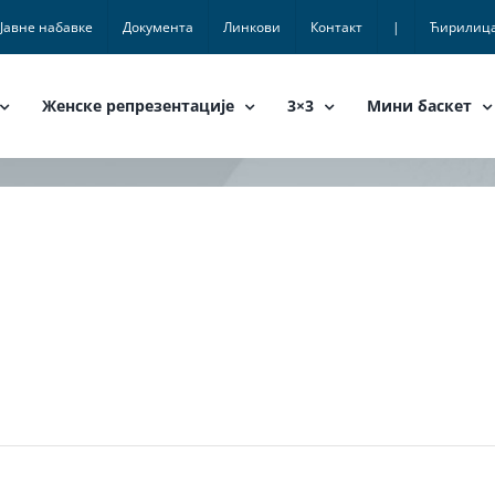
Јавне набавке
Документа
Линкови
Контакт
|
Ћирилиц
Женске репрезентације
3×3
Мини баскет