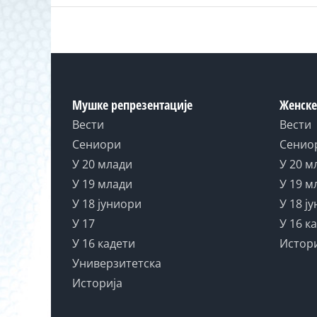
Мушке репрезентације
Женске
Вести
Вести
Сениори
Сенио
У 20 млади
У 20 м
У 19 млади
У 19 м
У 18 јуниори
У 18 ј
У 17
У 16 к
У 16 кадети
Истор
Универзитетска
Историја