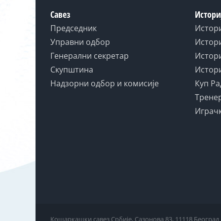
Савез
Истори
Председник
Истор
Управни одбор
Истори
Генерални секретар
Истори
Скупштина
Истори
Надзорни одбор и комисије
Куп Ра
Тренер
Играчк
Кошаркашки савез Србије, Сазонова 83, 11118 Београд