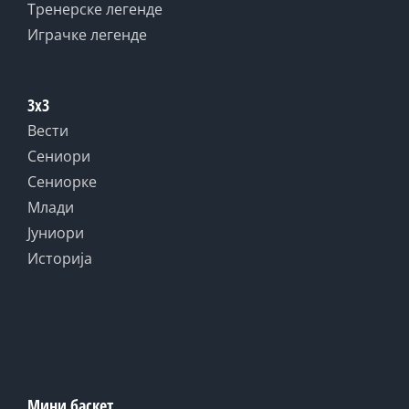
Тренерске легенде
Играчке легенде
3x3
Вести
Сениори
Сениорке
Млади
Јуниори
Историја
Мини баскет