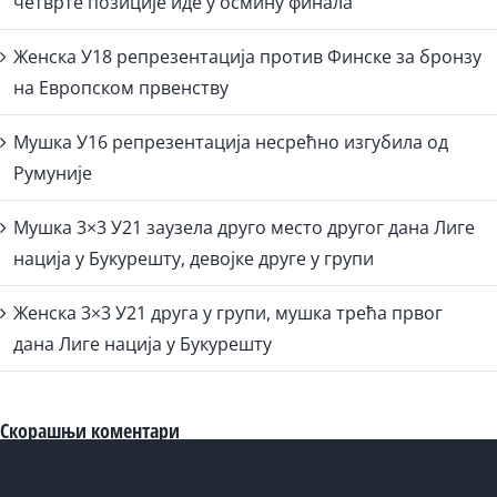
четврте позиције иде у осмину финала
Женска У18 репрезентација против Финске за бронзу
на Европском првенству
Мушка У16 репрезентација несрећно изгубила од
Румуније
Мушка 3×3 У21 заузела друго место другог дана Лиге
нација у Букурешту, девојке друге у групи
Женска 3×3 У21 друга у групи, мушка трећа првог
дана Лиге нација у Букурешту
Скорашњи коментари