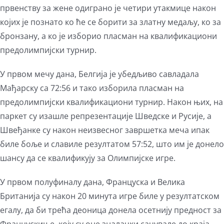
Larger
првенству за жене одиграно је четири утакмице након
Image
којих је познато ко ће се борити за златну медаљу, ко за
бронзану, а ко је изборио пласман на квалификациони
предолимпијски турнир.
У првом мечу дана, Белгија је убедљиво савладала
Мађарску са 72:56 и тако изборила пласман на
предолимпијски квалификациони турнир. Након њих, на
паркет су изашле репрезентације Шведске и Русије, а
Швеђанке су након неизвесног завршетка меча ипак
биле боље и славиле резултатом 57:52, што им је донело
шансу да се квалификују за Олимпијске игре.
У првом полуфиналу дана, Француска и Велика
Британија су након 20 минута игре биле у резултатском
егалу, да би трећа деоница донела осетнију предност за