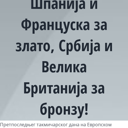
Шпанија и
Француска за
злато, Србија и
Велика
Британија за
бронзу!
View
Претпоследњег такмичарског дана на Европском