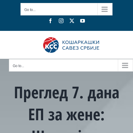
Skip
Go to...
to
content
Facebook
Instagram
X
YouTube
Go to...
Преглед 7. дана
ЕП за жене: