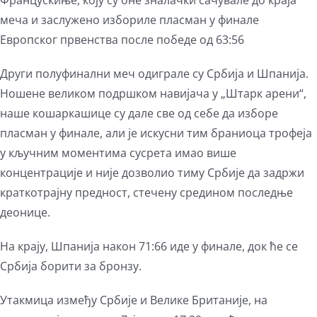
Францускиње, коју су оне зналачки сачувале до краја
меча и заслужено избориле пласман у финале
Европског првенства после победе од 63:56
Други полуфинални меч одиграле су Србија и Шпанија.
Ношене великом подршком навијача у „Штарк арени“,
наше кошаркашице су дале све од себе да изборе
пласман у финале, али је искусни тим браниоца трофеја
у кључним моментима сусрета имао више
концентрације и није дозволио тиму Србије да задржи
краткотрајну предност, стечену средином последње
деонице.
На крају, Шпанија након 71:66 иде у финале, док ће се
Србија борити за бронзу.
Утакмица између Србије и Велике Британије, на