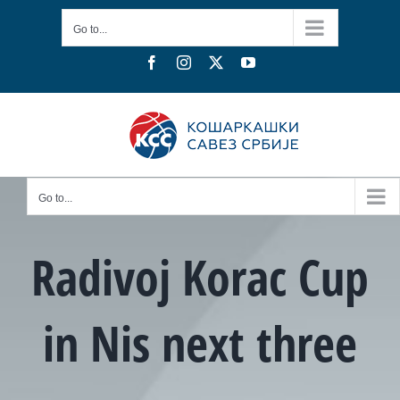
Skip
Go to...
to
content
Facebook
Instagram
X
YouTube
Go to...
Radivoj Korac Cup
in Nis next three