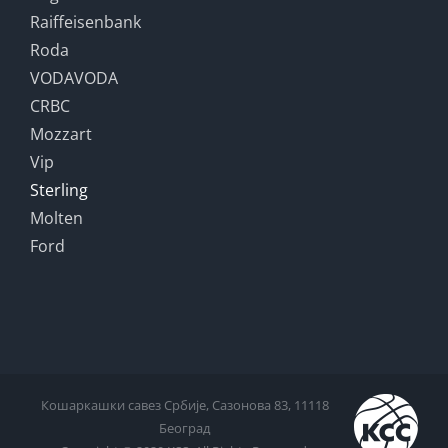
Raiffeisenbank
Roda
VODAVODA
CRBC
Mozzart
Vip
Sterling
Molten
Ford
Кошаркашки савез Србије, Сазонова 83, 11118
Београд