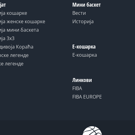
јат
Мини баскет
ија кошарке
Вести
ја женске кошарке
Историја
ја мини баскета
ја 3x3
Е-кошарка
дивоја Кораћа
Е-кошарка
ске легенде
е легенде
Линкови
FIBA
FIBA EUROPE