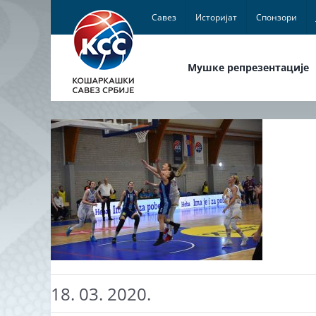
Skip
Савез
Историјат
Спонзори
to
content
Мушке репрезентације
18. 03. 2020.