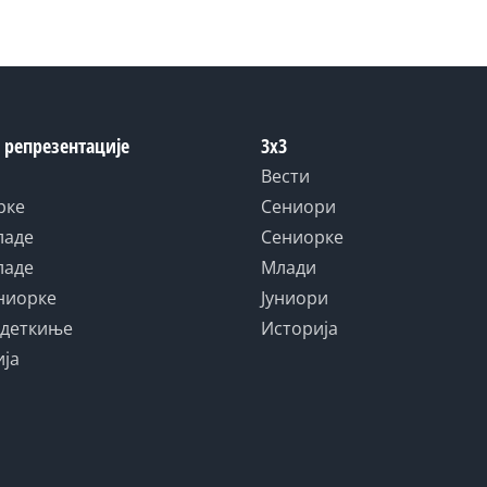
 репрезентације
3x3
Вести
рке
Сениори
ладе
Сениорке
ладе
Млади
униорке
Јуниори
адеткиње
Историја
ија