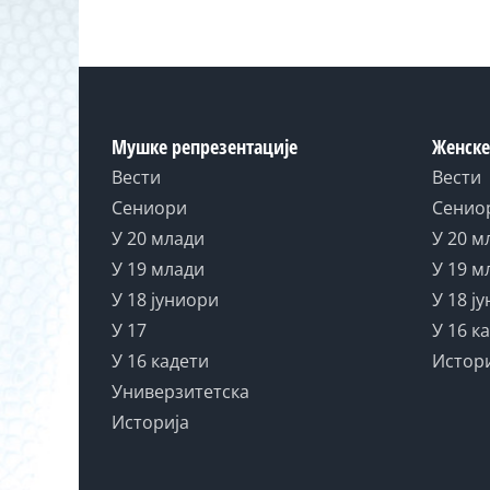
Мушке репрезентације
Женске
Вести
Вести
Сениори
Сенио
У 20 млади
У 20 м
У 19 млади
У 19 м
У 18 јуниори
У 18 ј
У 17
У 16 к
У 16 кадети
Истор
Универзитетска
Историја