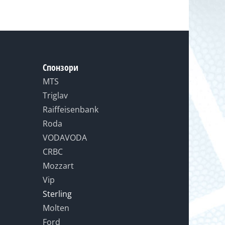
Спонзори
MTS
Triglav
Raiffeisenbank
Roda
VODAVODA
CRBC
Mozzart
Vip
Sterling
Molten
Ford