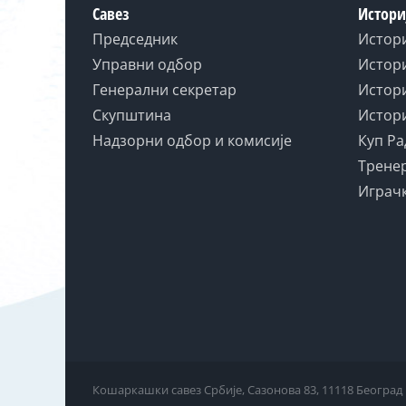
Савез
Истори
Председник
Истор
Управни одбор
Истори
Генерални секретар
Истори
Скупштина
Истори
Надзорни одбор и комисије
Куп Ра
Тренер
Играчк
Кошаркашки савез Србије, Сазонова 83, 11118 Београд