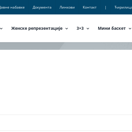
Јавне набавке
Документа
Линкови
Контакт
|
Ћирилиц
Женске репрезентације
3×3
Мини баскет