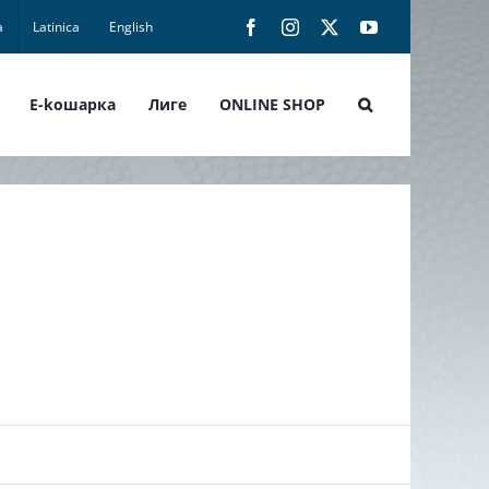
а
Latinica
English
Facebook
Instagram
X
YouTube
E-koшарка
Лиге
ONLINE SHOP