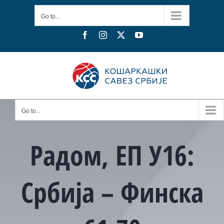
Skip
Go to...
to
content
Facebook
Instagram
X
YouTube
Go to...
Радом, ЕП У16:
Србија – Финска