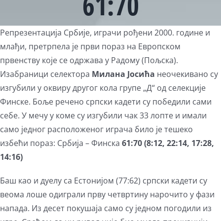
61:70
View
Репрезентација Србије, играчи рођени 2000. године и
Larger
млађи, претрпела је први пораз на Европском
Image
првенству које се одржава у Радому (Пољска).
Изабраници селектора
Милана Јосића
неочекивано су
изгубили у оквиру другог кола групе „Д“ од селекције
Финске. Боље речено српски кадети су победили сами
себе. У мечу у коме су изгубили чак 33 лопте и имали
само једног расположеног играча било је тешеко
избећи пораз: Србија – Финска
61:70 (8:12, 22:14, 17:28,
14:16)
Баш као и дуелу са Естонијом (77:62) српски кадети су
веома лоше одиграли прву четвртину нарочито у фази
напада. Из десет покушаја само су једном погодили из