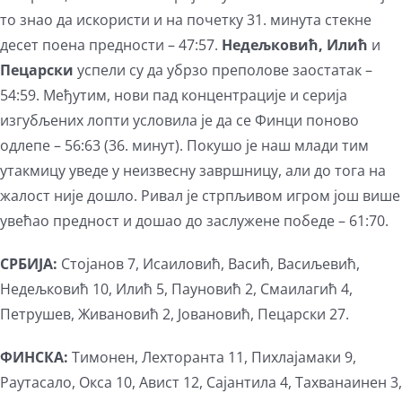
то знао да искористи и на почетку 31. минута стекне
десет поена предности – 47:57.
Недељковић, Илић
и
Пецарски
успели су да убрзо преполове заостатак –
54:59. Међутим, нови пад концентрације и серија
изгубљених лопти условила је да се Финци поново
одлепе – 56:63 (36. минут). Покушо је наш млади тим
утакмицу уведе у неизвесну завршницу, али до тога на
жалост није дошло. Ривал је стрпљивом игром још више
увећао предност и дошао до заслужене победе – 61:70.
СРБИЈА:
Стојанов 7, Исаиловић, Васић, Васиљевић,
Недељковић 10, Илић 5, Пауновић 2, Смаилагић 4,
Петрушев, Живановић 2, Јовановић, Пецарски 27.
ФИНСКА:
Тимонен, Лехторанта 11, Пихлајамаки 9,
Раутасало, Окса 10, Авист 12, Сајантила 4, Тахванаинен 3,