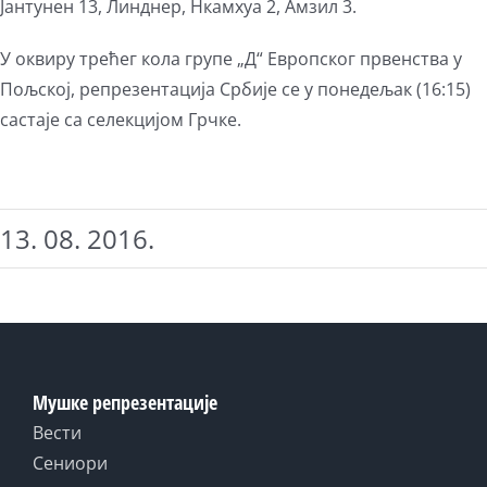
Јантунен 13, Линднер, Нкамхуа 2, Амзил 3.
У оквиру трећег кола групе „Д“ Европског првенства у
Пољској, репрезентација Србије се у понедељак (16:15)
састаје са селекцијом Грчке.
13. 08. 2016.
Мушке репрезентације
Вести
Сениори