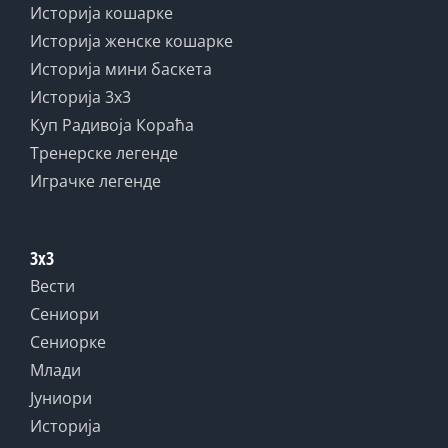
Историја кошарке
Историја женске кошарке
Историја мини баскета
Историја 3x3
Куп Радивоја Кораћа
Тренерске легенде
Играчке легенде
3x3
Вести
Сениори
Сениорке
Млади
Јуниори
Историја