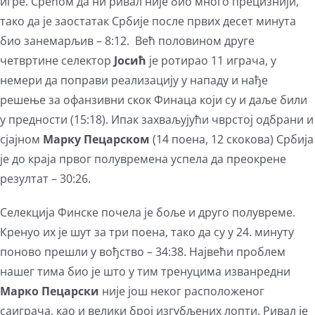
игре. Срећом да ни ривал није био много прецизнији,
тако да је заостатак Србије после првих десет минута
био занемарљив – 8:12. Већ половином друге
четвртине селектор
Јосић
је ротирао 11 играча, у
немери да поправи реализацију у нападу и нађе
решење за офанзивни скок Финаца који су и даље били
у предности (15:18). Ипак захваљујући чврстој одбрани и
сјајном
Марку Пецарском
(14 поена, 12 скокова) Србија
је до краја првог полувремена успела да преокрене
резултат – 30:26.
Селекција Финске почела је боље и друго полувреме.
Кренуо их је шут за три поена, тако да су у 24. минуту
поново прешли у вођство – 34:38. Највећи проблем
нашег тима био је што у тим тренуцима изванредни
Марко Пецарски
није још неког расположеног
саиграча, као и велики број изгубљених лопти. Ривал је