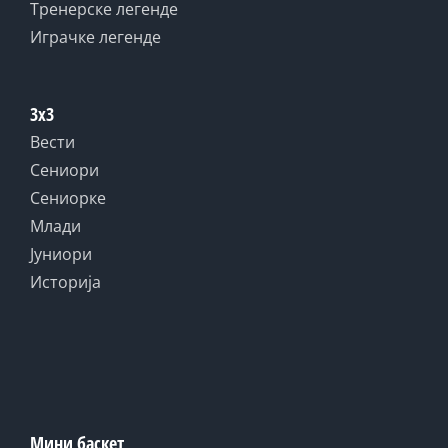
Тренерске легенде
Играчке легенде
3x3
Вести
Сениори
Сениорке
Млади
Јуниори
Историја
Мини баскет