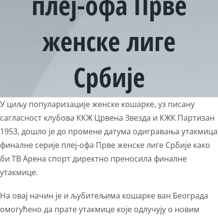
плеј-офа Прве
женске лиге
Србије
View
У циљу популаризације женске кошарке, уз писану
Larger
сагласност клубова ККЖ Црвена Звезда и КЖК Партизан
Image
1953, дошло је до промене датума одигравања утакмица
финалне серије плеј-офа Прве женске лиге Србије како
би ТВ Арена спорт директно преносила финалне
утакмице.
На овај начин је и љубитељима кошарке ван Београда
омогућено да прате утакмице које одлучују о новим