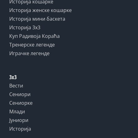
Историја кошарке
Историја женске кошарке
Историја мини баскета
Историја 3x3
Куп Радивоја Кораћа
Тренерске легенде
Играчке легенде
3x3
Вести
Сениори
Сениорке
Млади
Јуниори
Историја