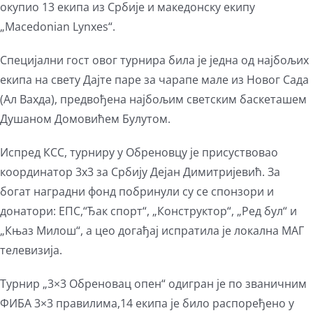
окупио 13 екипа из Србије и македонску екипу
„Macedonian Lynxes“.
Специјални гост овог турнира била је једна од најбољих
екипа на свету Дајте паре за чарапе мале из Новог Сада
(Ал Вахда), предвођена најбољим светским баскеташем
Душаном Домовићем Булутом.
Испред КСС, турниру у Обреновцу је присуствовао
координатор 3х3 за Србију Дејан Димитријевић. За
богат наградни фонд побринули су се спонзори и
донатори: ЕПС,“Ђак спорт“, „Конструктор“, „Ред бул“ и
„Књаз Милош“, а цео догађај испратила је локална МАГ
телевизија.
Турнир „3×3 Обреновац опен“ одигран је по званичним
ФИБА 3×3 правилима,14 екипа је било распоређено у