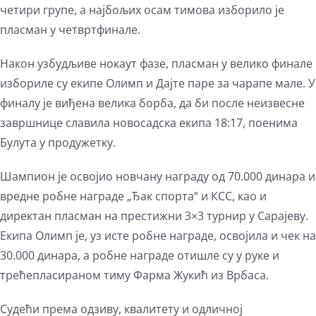
четири групе, а најбољих осам тимова изборило је
пласман у четвртфинале.
Након узбудљиве нокаут фазе, пласман у велико финале
избориле су екипе Олимп и Дајте паре за чарапе мале. У
финалу је виђена велика борба, да би после неизвесне
завршнице славила новосадска екипа 18:17, поенима
Булута у продужетку.
Шампион је освојио новчану награду од 70.000 динара и
вредне робне награде „Ђак спорта“ и КСС, као и
директан пласман на престижни 3×3 турнир у Сарајеву.
Екипа Олимп је, уз исте робне награде, освојила и чек на
30.000 динара, а робне награде отишле су у руке и
трећепласираном тиму Фарма Жукић из Врбаса.
Судећи према одзиву, квалитету и одличној