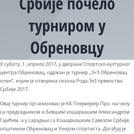
Србије почело
турниром у
Обреновцу
View
У суботу, 1. априла 2017, у дворани Спортско-културног
Larger
центра Обреновац, одржан је турнир „3×3 Обреновац
Image
опен“, којим је отворена сезона Рода 3х3 првенства
Србије 2017.
Овај турнир организовао је КК Плејмејкер Про, на челу
са председником и бившим кошаркашем Александром
Гајићем, а у сарадњи са Кошаркашким Савезом Србије,
општином Обреновац и Унијом спортиста. Догађај је