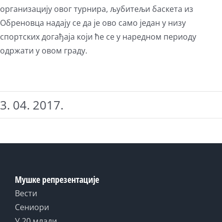
организацију овог турнира, љубитељи баскета из
Обреновца надају се да је ово само један у низу
спортских догађаја који ће се у наредном периоду
одржати у овом граду.
3. 04. 2017.
Мушке репрезентације
Вести
Сениори
У 20 млади