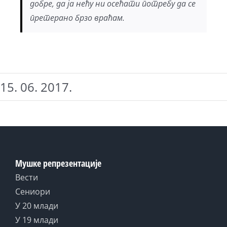
добре, да ја нећу ни осећати потребу да се
претерано брзо враћам.
15. 06. 2017.
Мушке репрезентације
Вести
Сениори
У 20 млади
У 19 млади