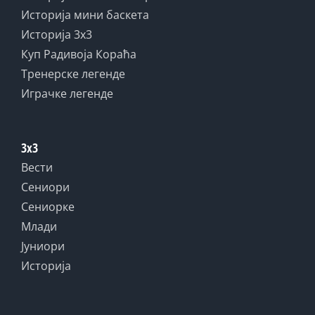
Историја мини баскета
Историја 3x3
Куп Радивоја Кораћа
Тренерске легенде
Играчке легенде
3x3
Вести
Сениори
Сениорке
Млади
Јуниори
Историја