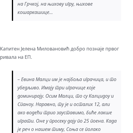
на Грчкој, на њихову игру, њихове
кошаркашице…
Капитен Јелена Миловановић добро познаје првог
ривала на ЕП.
– Евина Малци им је најбоља играчица, и то
убедљиво. Имају три играчице које
доминирају. Осим Малци, то су Калцидоу и
Спаноу. Наравно, ту је и осталих 12, али
ако водећи трио зауставимо, биће лакше
играти. Оне у просеку дају по 25 поена. Када
је реч о нашем тиму, Соња се полако