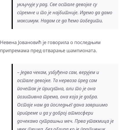
укључује у рад. Све остале девојке су
спремне и то је најбитније. Идемо да дамо
максимум. Надам се да ћемо победити.
Невена Јовановић је говорила о последњим
припремама пред отварање шампионата.
– Једва чекам, узбуђена сам, верујем и
остале девојке. Та нервоза пред сам
почетак је присутна, али то је она
позитивна трема, она која је добра.
Остаје нам да последњег дана завршимо
припреме и да у доброј атмосфери
дочекамо сутрашњи меч. Прва утакмица је
увек тешка, без обзира ко је противник.