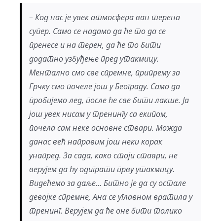
– Код нас је увек атмосфера ван терена
супер. Само се надамо да ће то да се
пренесе и на терен, да ће то бити
додатно узбуђење пред утакмицу.
Ментално смо све спремне, припрему за
Грчку смо почеле још у Београду. Само да
пробијемо лед, после ће све бити лакше. Ја
још увек нисам у тренингу са екипом,
почела сам неке основне ствари. Можда
данас већ направим још неки корак
унапред. За сада, како стоји ставри, не
верујем да ћу одиграти прву утакмицу.
Видећемо за даље… Битно је да су остале
девојке спремне, Ана се углавном вратила у
тренинг. Верујем да ће оне бити толико