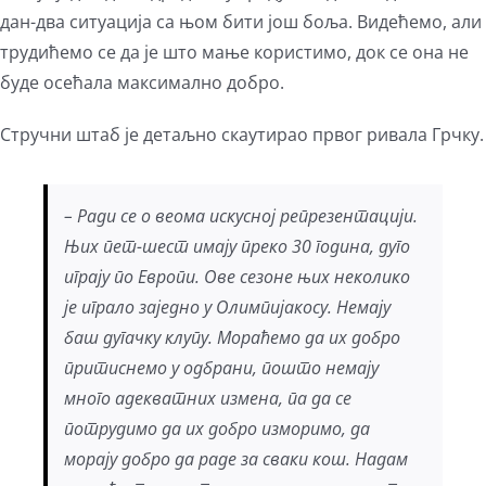
дан-два ситуација са њом бити још боља. Видећемо, али
трудићемо се да је што мање користимо, док се она не
буде осећала максимално добро.
Стручни штаб је детаљно скаутирао првог ривала Грчку.
– Ради се о веома искусној репрезентацији.
Њих пет-шест имају преко 30 година, дуго
играју по Европи. Ове сезоне њих неколико
је играло заједно у Олимпијакосу. Немају
баш дугачку клупу. Мораћемо да их добро
притиснемо у одбрани, пошто немају
много адекватних измена, па да се
потрудимо да их добро изморимо, да
морају добро да раде за сваки кош. Надам