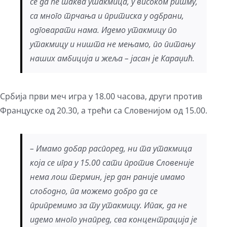
се да ће таква утакмица, у високом ритму,
са много трчања и притиска у одбрани,
одговарати нама. Идемо утакмицу по
утакмицу и ништа не мењамо, по питању
наших амбиција и жеља – јасан је Караџић.
Србија први меч игра у 18.00 часова, други против
Француске од 20.30, а трећи са Словенијом од 15.00.
– Имамо добар распоред, ни та утакмица
која се игра у 15.00 сати против Словеније
нема лош термин, јер дан раније имамо
слободно, па можемо добро да се
припремимо за ту утакмицу. Ипак, да не
идемо много унапред, сва концентрација је