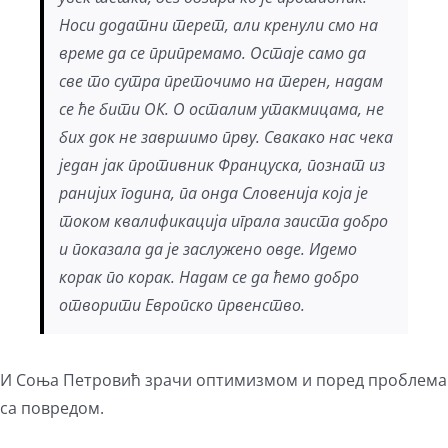
Носи додатни терет, али кренули смо на
време да се припремамо. Остаје само да
све то сутра преточимо на терен, надам
се ће бити ОК. О осталим утакмицама, не
бих док не завршимо прву. Свакако нас чека
један јак противник Француска, познат из
ранијих година, па онда Словенија која је
током квалификација играла заиста добро
и показала да је заслужено овде. Идемо
корак по корак. Надам се да ћемо добро
отворити Европско првенство.
И Соња Петровић зрачи оптимизмом и поред проблема
са повредом.