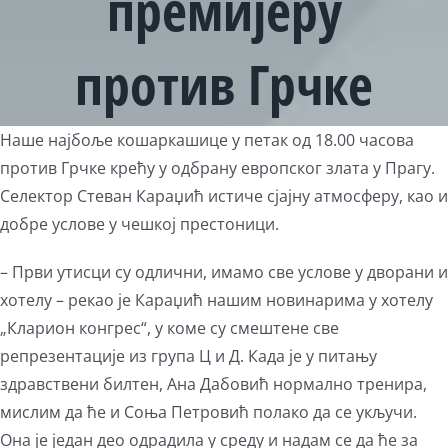
премијеру
против Грчке
View
Наше најбоље кошаркашице у петак од 18.00 часова
Larger
против Грчке крећу у одбрану европског злата у Прагу.
Image
Селектор Стеван Караџић истиче сјајну атмосферу, као и
добре услове у чешкој престоници.
– Први утисци су одлични, имамо све услове у дворани и
хотелу – рекао је Караџић нашим новинарима у хотелу
„Кларион конгрес“, у коме су смештене све
репрезентације из група Ц и Д. Када је у питању
здравствени билтен, Ана Дабовић нормално тренира,
мислим да ће и Соња Петровић полако да се укључи.
Она је један део одрадила у среду и надам се да ће за